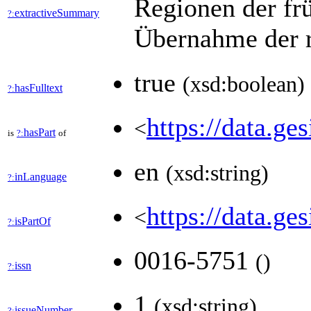
Regionen der fr
extractiveSummary
?:
Übernahme der r
true
(xsd:boolean)
hasFulltext
?:
https://data.ge
<
hasPart
is
?:
of
en
(xsd:string)
inLanguage
?:
https://data.g
<
isPartOf
?:
0016-5751
(
)
issn
?:
1
(xsd:string)
issueNumber
?: