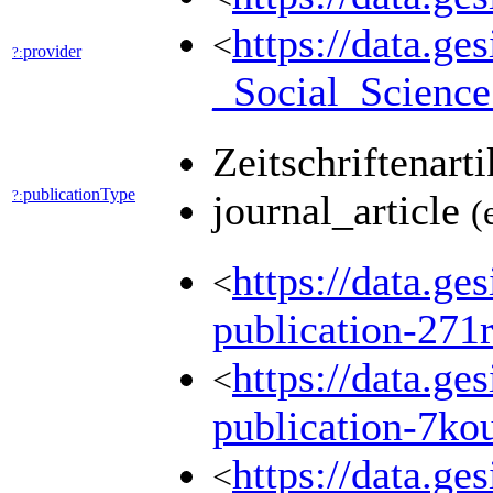
https://data.g
<
provider
?:
_Social_Scienc
Zeitschriftenart
publicationType
?:
journal_article
(
https://data.ge
<
publication-271
https://data.ge
<
publication-7k
https://data.ge
<