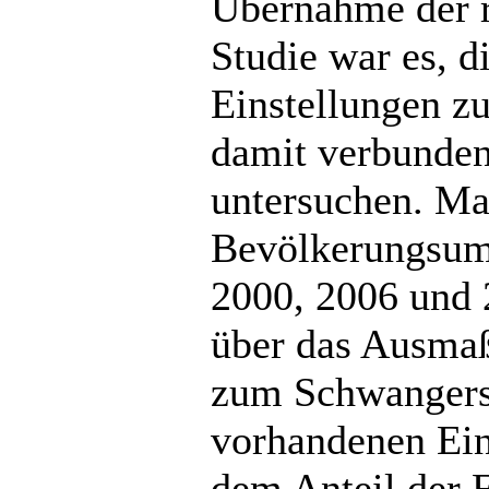
Übernahme der re
Studie war es, 
Einstellungen z
damit verbunden
untersuchen. Ma
Bevölkerungsumf
2000, 2006 und 
über das Ausmaß
zum Schwangersc
vorhandenen Ein
dem Anteil der F