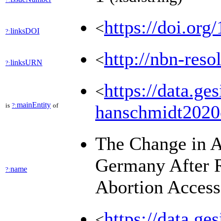
https://doi.or
<
linksDOI
?:
http://nbn-re
<
linksURN
?:
https://data.ge
<
mainEntity
is
?:
of
hanschmidt2020
The Change in A
Germany After Re
name
?:
Abortion Acces
https://data.ge
<