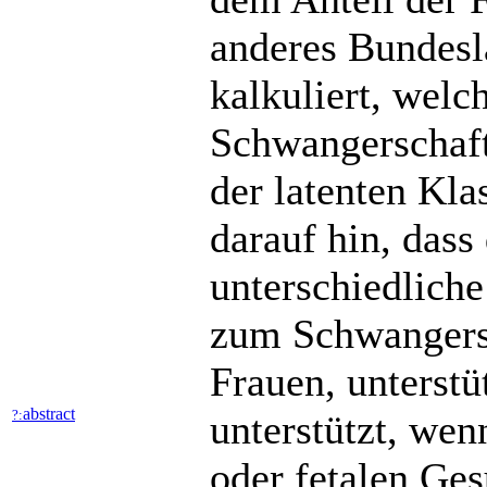
anderes Bundesl
kalkuliert, wel
Schwangerschaft
der latenten Kla
darauf hin, das
unterschiedlich
zum Schwangersc
Frauen, unterst
abstract
?:
unterstützt, we
oder fetalen Ges