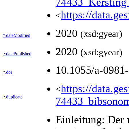
74433_Kersting
https://data.ge
<
2020
(xsd:gyear)
dateModified
?:
2020
(xsd:gyear)
datePublished
?:
10.1055/a-0981
doi
?:
https://data.ge
<
duplicate
?:
74433_bibsono
Einleitung: Der 