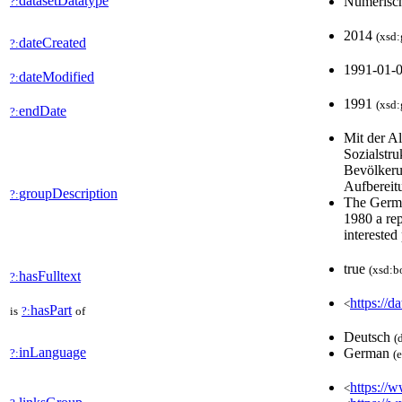
datasetDatatype
Numerisc
?:
2014
(xsd:
dateCreated
?:
1991-01-
dateModified
?:
1991
(xsd:
endDate
?:
Mit der A
Sozialstru
Bevölkerun
Aufbereit
groupDescription
?:
The Germa
1980 a rep
interested
true
(xsd:b
hasFulltext
?:
https://d
<
hasPart
is
?:
of
Deutsch
(
inLanguage
German
?:
(
https://w
<