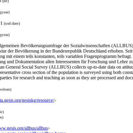
h
(de)
gyear)
01
(xsd:date)
gyear)
llgemeinen Bevölkerungsumfrage der Sozialwissenschaften (ALLBUS) w
ktur der Bevölkerung in der Bundesrepublik Deutschland erhoben. Seit 1
g mit einem teils konstanten, teils variablen Fragenprogramm befragt.
ung und Dokumentation allen Interessenten für Forschung und Lehre z
n General Social Survey (ALLBUS) collects up-to-date data on attitude
resentative cross section of the population is surveyed using both co
 parties for research and teaching as soon as they are processed and d
oolean)
ata.gesis.org/gesiskg/resource/
>
de)
en)
ww.gesis.org/allbus/allbus
>