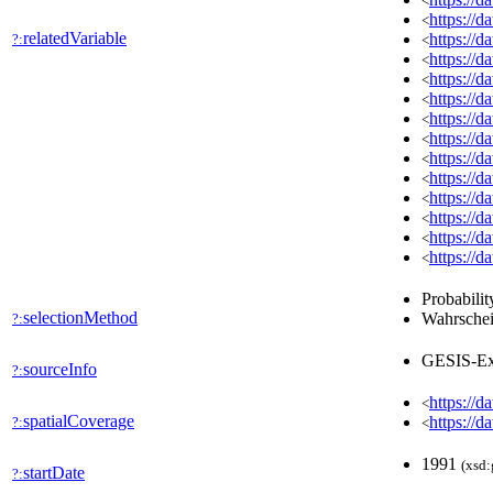
<
https://
<
relatedVariable
https://
?:
<
https://
<
https://
<
https://
<
https://
<
https://
<
https://
<
https://
<
https://
<
https://
<
https://
<
https://
<
Probabilit
selectionMethod
Wahrschei
?:
GESIS-Ex
sourceInfo
?:
https://d
<
spatialCoverage
https://d
?:
<
1991
(xsd:
startDate
?: