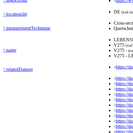
linksGroup
https://
?:
<
DE
(xsd:st
locationsId
?:
Cross-sec
measurementTechnique
Querschni
?:
LEBENS
V275
(xsd
name
V275 -
?:
(en
V275 -
https://d
<
relatedDataset
?:
https://
<
https://
<
https://
<
https://
<
https://
<
https://
<
https://
<
https://
<
https://
<
https://
<
https://
<