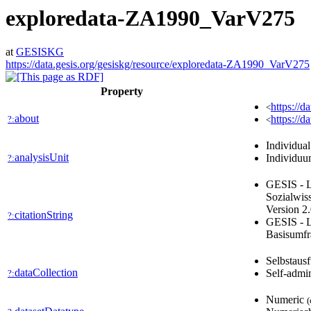
exploredata-ZA1990_VarV275
at
GESISKG
https://data.gesis.org/gesiskg/resource/exploredata-ZA1990_VarV275
Property
https://
<
about
https://d
?:
<
Individua
analysisUnit
Individu
?:
GESIS - L
Sozialwis
Version 2
citationString
?:
GESIS - L
Basisumfr
Selbstausf
dataCollection
Self-admin
?:
Numeric
(