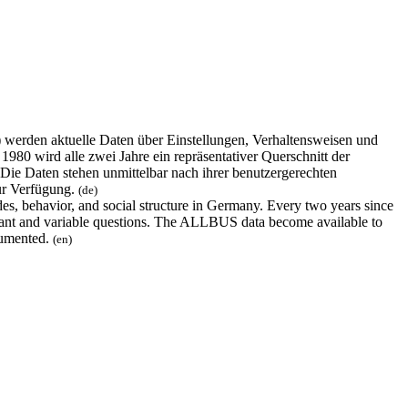
erden aktuelle Daten über Einstellungen, Verhaltensweisen und
980 wird alle zwei Jahre ein repräsentativer Querschnitt der
 Die Daten stehen unmittelbar nach ihrer benutzergerechten
ur Verfügung.
(de)
s, behavior, and social structure in Germany. Every two years since
nstant and variable questions. The ALLBUS data become available to
ocumented.
(en)