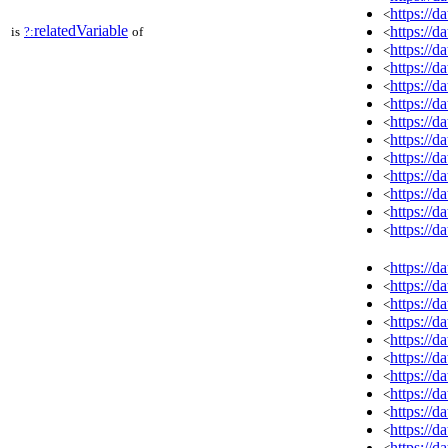
https://
<
relatedVariable
https://
is
?:
of
<
https://
<
https://
<
https://
<
https://
<
https://
<
https://
<
https://
<
https://
<
https://
<
https://
<
https://
<
https://
<
https://
<
https://
<
https://
<
https://
<
https://
<
https://
<
https://
<
https://
<
https://
<
https://