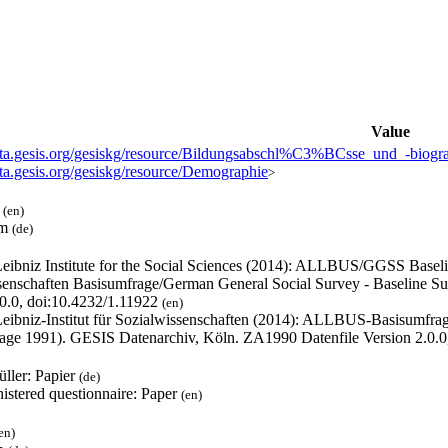
Value
data.gesis.org/gesiskg/resource/Bildungsabschl%C3%BCsse_und_-biogr
ata.gesis.org/gesiskg/resource/Demographie
>
l
(en)
um
(de)
eibniz Institute for the Social Sciences (2014): ALLBUS/GGSS Base
senschaften Basisumfrage/German General Social Survey - Baseline S
.0.0, doi:10.4232/1.11922
(en)
eibniz-Institut für Sozialwissenschaften (2014): ALLBUS-Basisumfra
age 1991). GESIS Datenarchiv, Köln. ZA1990 Datenfile Version 2.0.0
üller: Papier
(de)
istered questionnaire: Paper
(en)
en)