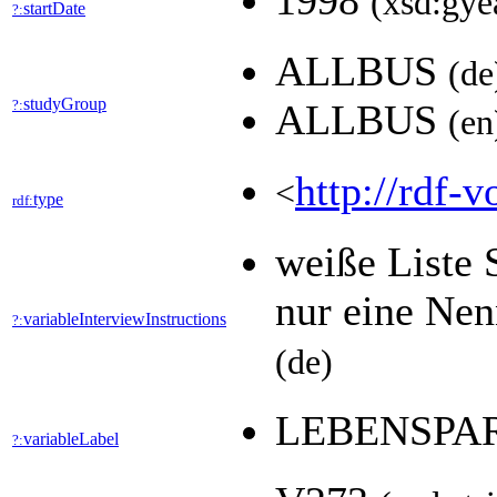
1998
(xsd:gye
startDate
?:
ALLBUS
(de
studyGroup
?:
ALLBUS
(en
http://rdf-v
<
type
rdf:
weiße Liste 
nur eine Nen
variableInterviewInstructions
?:
(de)
LEBENSPA
variableLabel
?: