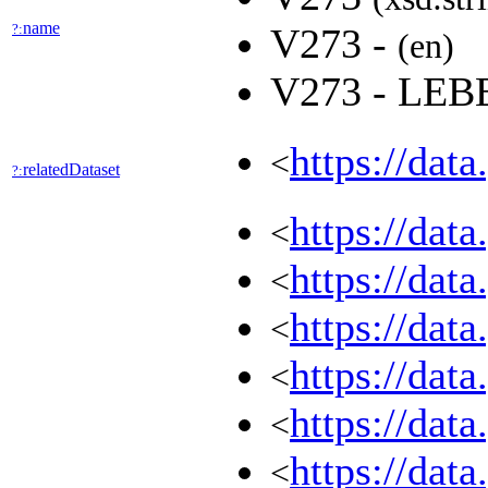
name
?:
V273 -
(en)
V273 - LE
https://dat
<
relatedDataset
?:
https://dat
<
https://dat
<
https://dat
<
https://dat
<
https://dat
<
https://dat
<