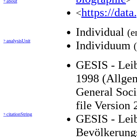
about
?:
https://dat
<
Individual
(e
analysisUnit
?:
Individuum
GESIS - Leib
1998 (Allge
General Soc
file Version
citationString
?:
GESIS - Leib
Bevölkerung