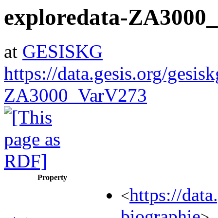
exploredata-ZA3000
at
GESISKG
https://data.gesis.org/gesis
ZA3000_VarV273
Property
https://da
<
biographie
>