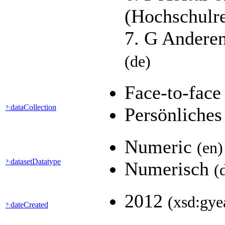
(Hochschulre
7. G Andere
(de)
Face-to-face
dataCollection
?:
Persönliches
Numeric
(en)
datasetDatatype
?:
Numerisch
(
2012
(xsd:gye
dateCreated
?: