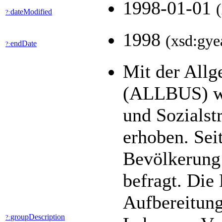
1998-01-01
dateModified
?:
1998
(xsd:gye
endDate
?:
Mit der All
(ALLBUS) wer
und Sozialst
erhoben. Seit
Bevölkerung 
befragt. Die
Aufbereitung
groupDescription
?: