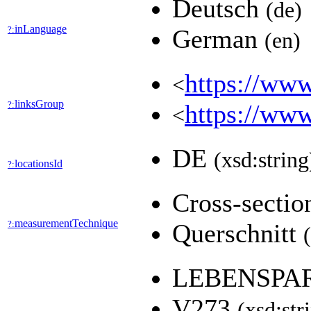
Deutsch
(de)
inLanguage
?:
German
(en)
https://www
<
linksGroup
?:
https://www
<
DE
(xsd:string
locationsId
?:
Cross-secti
measurementTechnique
?:
Querschnitt
LEBENSPA
V273
(xsd:str