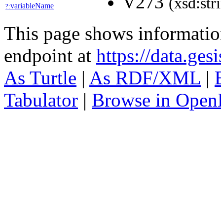
V273
(xsd:str
variableName
?:
This page shows informati
endpoint at
https://data.ges
As Turtle
|
As RDF/XML
|
Tabulator
|
Browse in Open