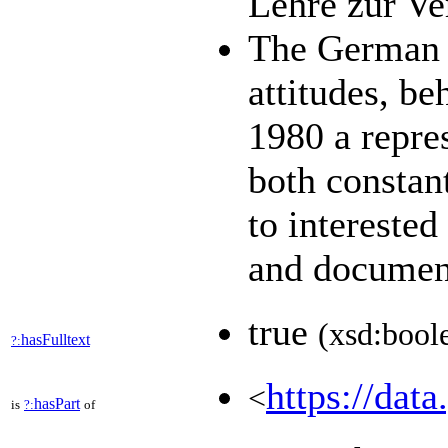
Lehre zur V
The German G
attitudes, be
1980 a repres
both constan
to interested
and documen
true
(xsd:bool
hasFulltext
?:
https://data
<
hasPart
is
?:
of