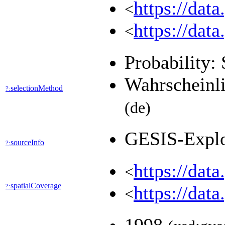
https://dat
<
https://dat
<
Probability: 
Wahrscheinli
selectionMethod
?:
(de)
GESIS-Expl
sourceInfo
?:
https://dat
<
spatialCoverage
?:
https://dat
<