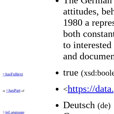
The German G
attitudes, be
1980 a repres
both constan
to interested
and documen
true
(xsd:bool
hasFulltext
?:
https://data
<
hasPart
is
?:
of
Deutsch
(de)
inLanguage
?: