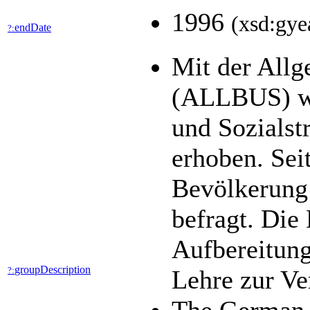
1996
(xsd:gye
endDate
?:
Mit der All
(ALLBUS) wer
und Sozialst
erhoben. Seit
Bevölkerung 
befragt. Die
Aufbereitung
groupDescription
?:
Lehre zur V