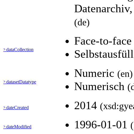
Datenarchiv,
(de)
Face-to-face
dataCollection
?:
Selbstausfül
Numeric
(en)
datasetDatatype
?:
Numerisch
(
2014
(xsd:gye
dateCreated
?:
1996-01-01
dateModified
?: