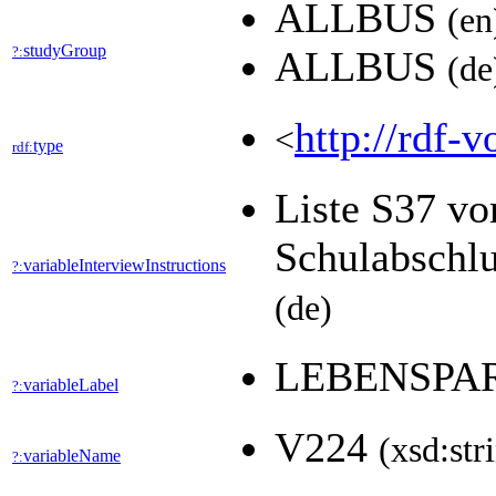
ALLBUS
(en
studyGroup
?:
ALLBUS
(de
http://rdf-v
<
type
rdf:
Liste S37 vo
Schulabschlu
variableInterviewInstructions
?:
(de)
LEBENSPA
variableLabel
?:
V224
(xsd:str
variableName
?: