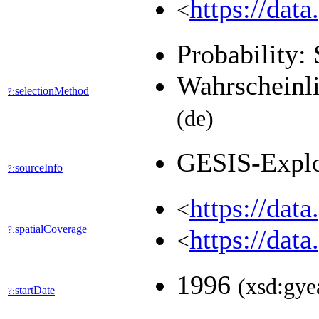
https://dat
<
Probability: 
Wahrscheinli
selectionMethod
?:
(de)
GESIS-Expl
sourceInfo
?:
https://dat
<
spatialCoverage
?:
https://dat
<
1996
(xsd:gye
startDate
?: