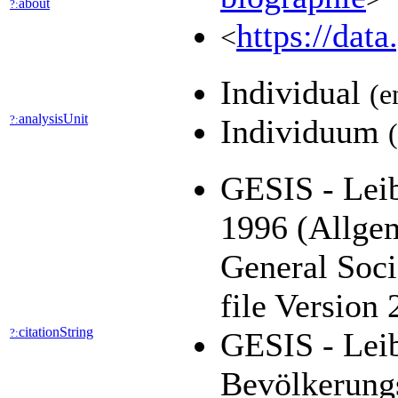
about
?:
https://dat
<
Individual
(e
analysisUnit
?:
Individuum
GESIS - Leib
1996 (Allge
General Soc
file Version
citationString
?:
GESIS - Leib
Bevölkerung