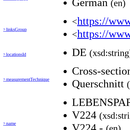
German
(en)
https://www
<
linksGroup
?:
https://www
<
DE
(xsd:string
locationsId
?:
Cross-secti
measurementTechnique
?:
Querschnitt
LEBENSPA
V224
(xsd:str
name
?:
V224 -
(en)