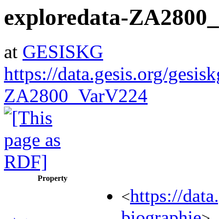
exploredata-ZA2800
at
GESISKG
https://data.gesis.org/gesis
ZA2800_VarV224
Property
https://da
<
biographie
>