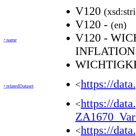
V120
(xsd:str
V120 -
(en)
V120 - WI
name
?:
INFLATIO
WICHTIGK
https://dat
<
relatedDataset
?:
https://dat
<
ZA1670_Va
https://dat
<