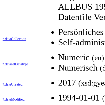
ALLBUS 1994
Datenfile Ve
Persönliches
dataCollection
?:
Self-adminis
Numeric
(en)
datasetDatatype
?:
Numerisch
(
2017
(xsd:gye
dateCreated
?:
1994-01-01
dateModified
?: