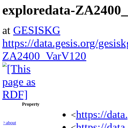
exploredata-ZA2400
at
GESISKG
https://data.gesis.org/gesis
ZA2400_VarV120
Property
https://dat
<
about
?:
https://dat
<