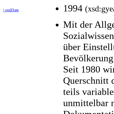
1994
(xsd:gye
endDate
?:
Mit der All
Sozialwisse
über Einstel
Bevölkerung 
Seit 1980 wir
Querschnitt 
teils variab
unmittelbar 