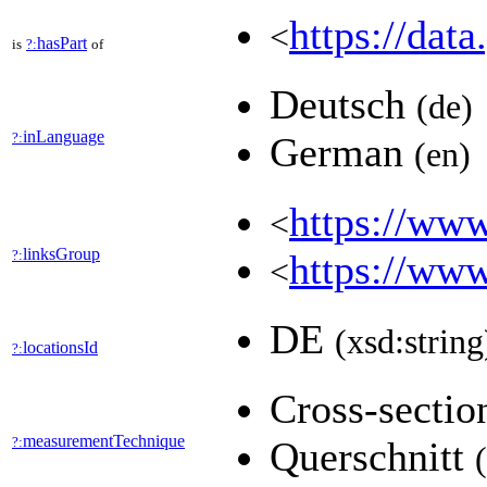
https://data
<
hasPart
is
?:
of
Deutsch
(de)
inLanguage
?:
German
(en)
https://www
<
linksGroup
?:
https://www
<
DE
(xsd:string
locationsId
?:
Cross-secti
measurementTechnique
?:
Querschnitt