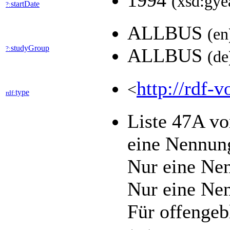
1994
(xsd:gye
startDate
?:
ALLBUS
(en
studyGroup
?:
ALLBUS
(de
http://rdf-v
<
type
rdf:
Liste 47A vo
eine Nennun
Nur eine Ne
Nur eine Ne
Für offengebl