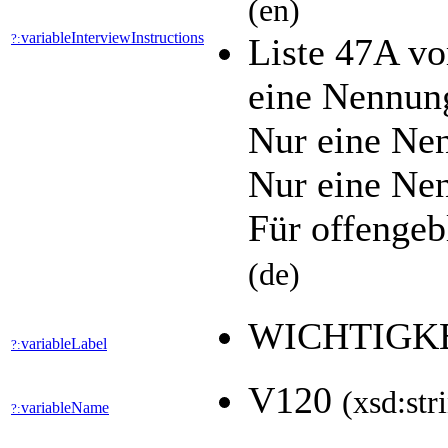
(en)
variableInterviewInstructions
?:
Liste 47A vo
eine Nennun
Nur eine Ne
Nur eine Ne
Für offengebl
(de)
WICHTIGK
variableLabel
?:
V120
(xsd:str
variableName
?: