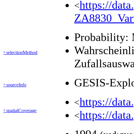
https://dat
<
ZA8830_Var
Probability:
Wahrscheinli
selectionMethod
?:
Zufallsausw
GESIS-Expl
sourceInfo
?:
https://dat
<
spatialCoverage
?:
https://dat
<