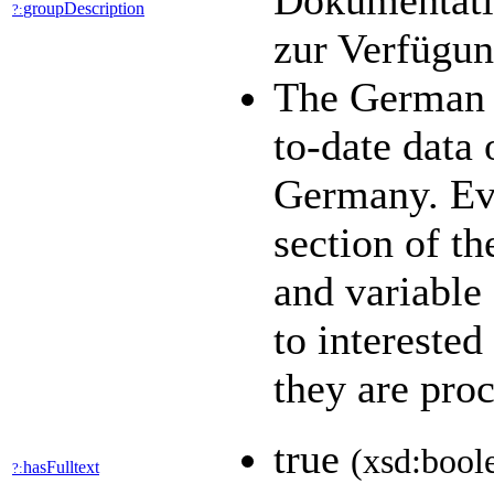
Dokumentatio
groupDescription
?:
zur Verfügu
The German 
to-date data 
Germany. Eve
section of th
and variable
to interested
they are pro
true
(xsd:bool
hasFulltext
?: