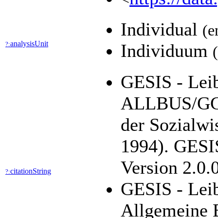
Individual
(e
analysisUnit
?:
Individuum
GESIS - Leib
ALLBUS/GGS
der Sozialwi
1994). GESIS
Version 2.0.
citationString
?:
GESIS - Leib
Allgemeine 