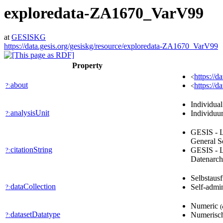
exploredata-ZA1670_VarV99
at
GESISKG
https://data.gesis.org/gesiskg/resource/exploredata-ZA1670_VarV99
Property
https://d
<
about
https://d
?:
<
Individua
analysisUnit
Individu
?:
GESIS - L
General S
citationString
GESIS - L
?:
Datenarch
Selbstausf
dataCollection
Self-admin
?:
Numeric
(
datasetDatatype
Numerisc
?: