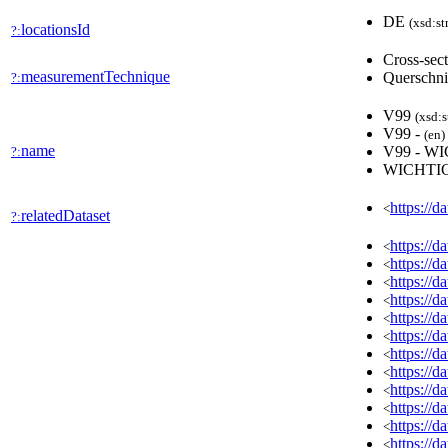
DE
(xsd:st
locationsId
?:
Cross-sec
measurementTechnique
Querschni
?:
V99
(xsd:s
V99 -
(en)
name
V99 - 
?:
WICHTI
https://d
<
relatedDataset
?:
https://
<
https://
<
https://
<
https://
<
https://
<
https://
<
https://
<
https://
<
https://
<
https://
<
https://
<
https://
<