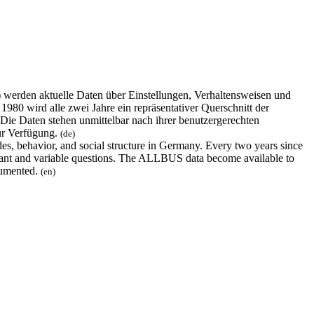
erden aktuelle Daten über Einstellungen, Verhaltensweisen und
980 wird alle zwei Jahre ein repräsentativer Querschnitt der
 Die Daten stehen unmittelbar nach ihrer benutzergerechten
ur Verfügung.
(de)
s, behavior, and social structure in Germany. Every two years since
nstant and variable questions. The ALLBUS data become available to
ocumented.
(en)