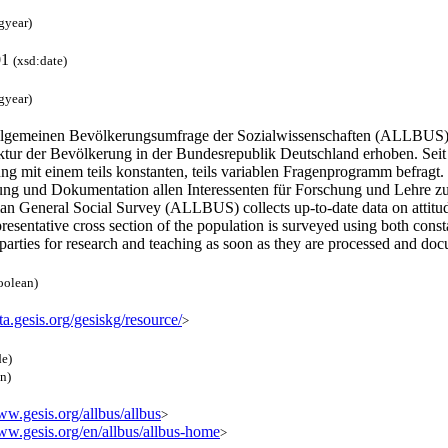
gyear)
01
(xsd:date)
gyear)
llgemeinen Bevölkerungsumfrage der Sozialwissenschaften (ALLBUS) w
ktur der Bevölkerung in der Bundesrepublik Deutschland erhoben. Seit 1
g mit einem teils konstanten, teils variablen Fragenprogramm befragt.
ung und Dokumentation allen Interessenten für Forschung und Lehre z
n General Social Survey (ALLBUS) collects up-to-date data on attitude
resentative cross section of the population is surveyed using both co
 parties for research and teaching as soon as they are processed and d
oolean)
ata.gesis.org/gesiskg/resource/
>
de)
en)
ww.gesis.org/allbus/allbus
>
www.gesis.org/en/allbus/allbus-home
>