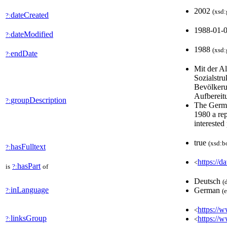
2002
(xsd:
dateCreated
?:
1988-01-
dateModified
?:
1988
(xsd:
endDate
?:
Mit der A
Sozialstru
Bevölkerun
Aufbereit
groupDescription
?:
The Germa
1980 a rep
interested
true
(xsd:b
hasFulltext
?:
https://d
<
hasPart
is
?:
of
Deutsch
(
inLanguage
German
?:
(
https://w
<
linksGroup
https://
?:
<