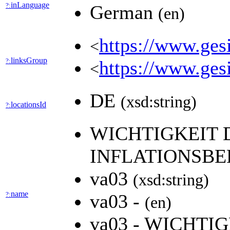
inLanguage
?:
German
(en)
https://www.gesi
<
linksGroup
?:
https://www.gesi
<
DE
(xsd:string)
locationsId
?:
WICHTIGKEIT 
INFLATIONSB
va03
(xsd:string)
name
?:
va03 -
(en)
va03 - WICHTI