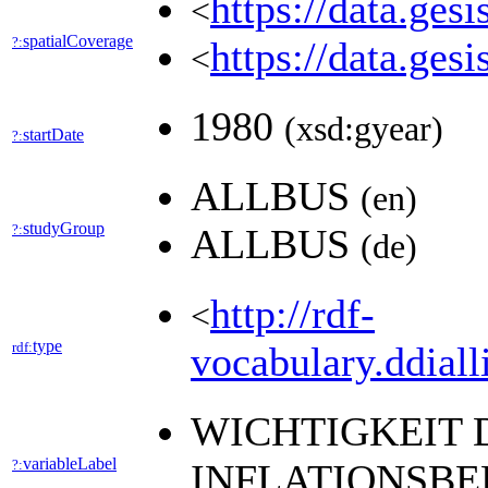
https://data.ges
<
spatialCoverage
?:
https://data.ges
<
1980
(xsd:gyear)
startDate
?:
ALLBUS
(en)
studyGroup
?:
ALLBUS
(de)
http://rdf-
<
type
rdf:
vocabulary.ddiall
WICHTIGKEIT 
variableLabel
?:
INFLATIONSB