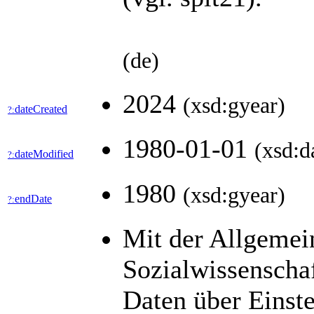
(de)
2024
(xsd:gyear)
dateCreated
?:
1980-01-01
(xsd:d
dateModified
?:
1980
(xsd:gyear)
endDate
?:
Mit der Allgemei
Sozialwissenscha
Daten über Einst