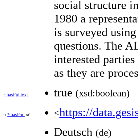
social structure 
1980 a representa
is surveyed using
questions. The A
interested parties
as they are proc
true
(xsd:boolean)
hasFulltext
?:
https://data.gesi
<
hasPart
is
?:
of
Deutsch
(de)