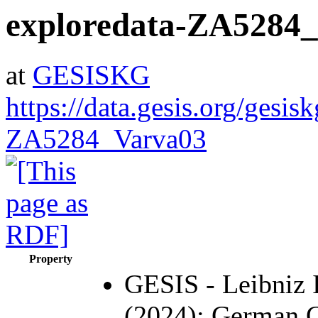
exploredata-ZA5284
at
GESISKG
https://data.gesis.org/gesis
ZA5284_Varva03
Property
GESIS - Leibniz I
(2024): German 