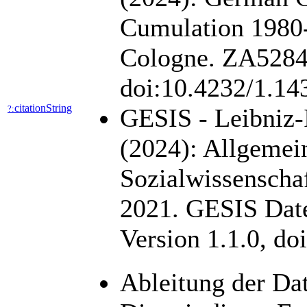
Cumulation 1980
Cologne. ZA5284 D
doi:10.4232/1.1
citationString
?:
GESIS - Leibniz-I
(2024): Allgemei
Sozialwissensch
2021. GESIS Date
Version 1.1.0, d
Ableitung der Da