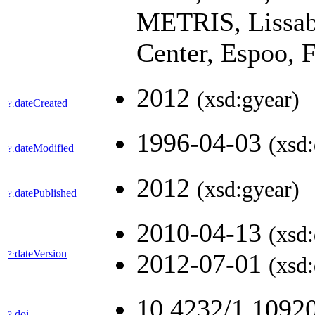
METRIS, Lissab
Center, Espoo, 
2012
(xsd:gyear)
dateCreated
?:
1996-04-03
(xsd:
dateModified
?:
2012
(xsd:gyear)
datePublished
?:
2010-04-13
(xsd:
dateVersion
?:
2012-07-01
(xsd:
10.4232/1.1092
doi
?: