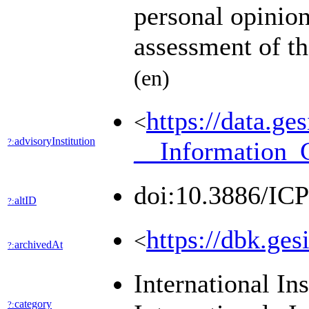
personal opinion
assessment of t
(en)
https://data.
<
advisoryInstitution
?:
__Information_
doi:10.3886/IC
altID
?:
https://dbk.
<
archivedAt
?:
International In
category
?: