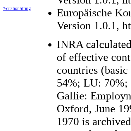
citationString
?:
Europäische Kom
Version 1.0.1, h
INRA calculated 
of effective con
countries (bas
54%; LU: 70%; 
Gallie: Employm
Oxford, June 199
1970 is archive