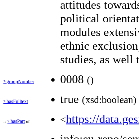
attitudes toward
political orient
modules extensiv
ethnic exclusion
studies, as well
0008
(
)
groupNumber
?:
true
(xsd:boolean)
hasFulltext
?:
https://data.ge
<
hasPart
is
?:
of
info:eu-repo/se