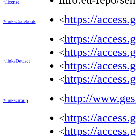
license
?:
https://access.
<
linksCodebook
?:
https://access.
<
https://access.
<
linksDataset
?:
https://access.
<
https://access.
<
http://www.gesi
<
linksGroup
?:
https://access.
<
https://access.
<