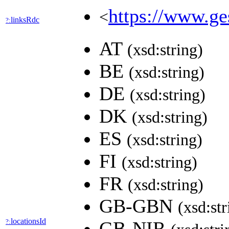
https://www.ge
<
linksRdc
?:
AT
(xsd:string)
BE
(xsd:string)
DE
(xsd:string)
DK
(xsd:string)
ES
(xsd:string)
FI
(xsd:string)
FR
(xsd:string)
GB-GBN
(xsd:str
locationsId
?:
GB-NIR