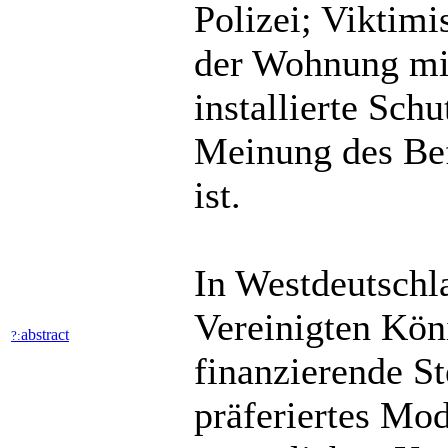
Polizei; Viktim
der Wohnung mit
installierte Sc
Meinung des Bef
ist.
In Westdeutschla
Vereinigten Köni
abstract
?:
finanzierende St
präferiertes Mo