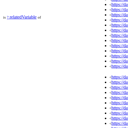
https://
<
https://
<
https://
<
relatedVariable
is
?:
of
https://
<
https://
<
https://
<
https://
<
https://
<
https://
<
https://
<
https://
<
https://
<
https://
<
https://
<
https://
<
https://
<
https://
<
https://
<
https://
<
https://
<
https://
<
https://
<
https://
<