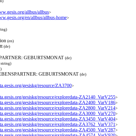
en)
ww.gesis.org/allbus/allbus
>
www.gesis.org/en/allbus/allbus-home
>
ring)
tion
(en)
tt
(de)
PARTNER: GEBURTSMONAT
(de)
:string)
)
 LEBENSPARTNER: GEBURTSMONAT
(de)
ata.gesis.org/gesiskg/resource/ZA3700
>
data.gesis.org/gesiskg/resource/exploredata-ZA2140_VarV255
>
data.gesis.org/gesiskg/resource/exploredata-ZA2400_VarV186
>
data.gesis.org/gesiskg/resource/exploredata-ZA2800_VarV214
>
data.gesis.org/gesiskg/resource/exploredata-ZA3000_VarV270
>
data.gesis.org/gesiskg/resource/exploredata-ZA3450_VarV404
>
data.gesis.org/gesiskg/resource/exploredata-ZA3762_VarV371
>
data.gesis.org/gesiskg/resource/exploredata-ZA4500_VarV287
>
data.gesis.org/gesiskg/resource/exploredata-ZA4574_VarV920
>