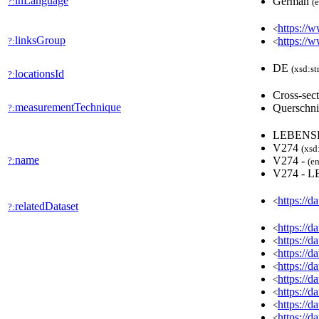
inLanguage
German
?:
(
https://w
<
linksGroup
https://
?:
<
DE
(xsd:st
locationsId
?:
Cross-sec
measurementTechnique
Querschni
?:
LEBENS
V274
(xsd
name
V274 -
?:
(en
V274 -
https://d
<
relatedDataset
?:
https://
<
https://
<
https://
<
https://
<
https://
<
https://
<
https://
<
https://
<