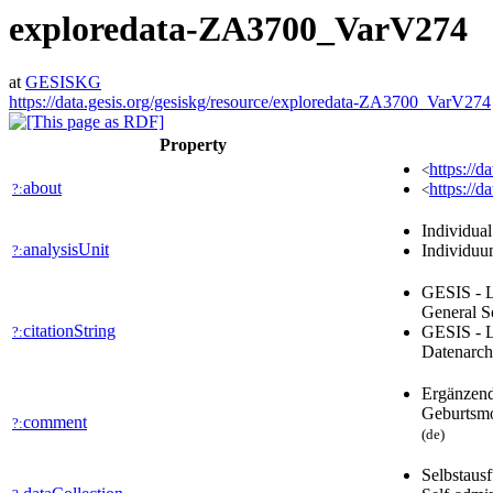
exploredata-ZA3700_VarV274
at
GESISKG
https://data.gesis.org/gesiskg/resource/exploredata-ZA3700_VarV274
Property
https://d
<
about
https://d
?:
<
Individua
analysisUnit
Individu
?:
GESIS - L
General S
citationString
GESIS - L
?:
Datenarch
Ergänzend
Geburtsmo
comment
?:
(de)
Selbstausf