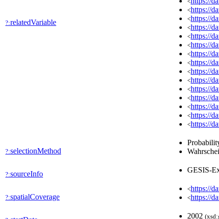
https://
<
https://
<
https://
<
relatedVariable
?:
https://
<
https://
<
https://
<
https://
<
https://
<
https://
<
https://
<
https://
<
https://
<
https://
<
https://
<
https://
<
Probabilit
selectionMethod
Wahrschei
?:
GESIS-Ex
sourceInfo
?:
https://d
<
spatialCoverage
https://d
?:
<
2002
(xsd: