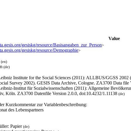
Value
ata.gesis.org/gesiskg/resource/Basisangaben_zur_Person
>
ata.gesis.org/gesiskg/resource/Demographie
>
l
(en)
um
(de)
eibniz Institute for the Social Sciences (2011): ALLBUS/GGSS 2002
ocial Survey 2002). GESIS Data Archive, Cologne. ZA3700 Data file 
eibniz-Institut für Sozialwissenschaften (2011): Allgemeine Bevölk
iv, Köln. ZA3700 Datenfile Version 2.0.0, doi:10.4232/1.11138
(de)
er Kurzkommentar zur Variablenbeschreibung:
nat des Lebenspartners
üller: Papier
(de)