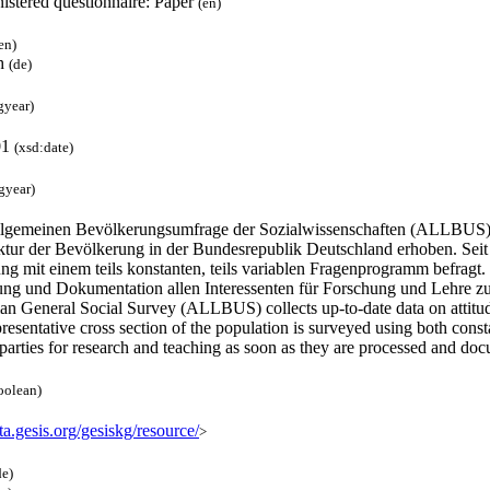
istered questionnaire: Paper
(en)
en)
h
(de)
gyear)
01
(xsd:date)
gyear)
llgemeinen Bevölkerungsumfrage der Sozialwissenschaften (ALLBUS) w
ktur der Bevölkerung in der Bundesrepublik Deutschland erhoben. Seit 1
g mit einem teils konstanten, teils variablen Fragenprogramm befragt.
ung und Dokumentation allen Interessenten für Forschung und Lehre z
n General Social Survey (ALLBUS) collects up-to-date data on attitude
resentative cross section of the population is surveyed using both co
 parties for research and teaching as soon as they are processed and d
oolean)
ata.gesis.org/gesiskg/resource/
>
de)