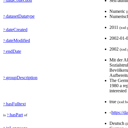
dataCollection
Self-admin
?:
Numeric
(
datasetDatatype
Numerisc
?:
2011
(xsd:
dateCreated
?:
2002-01-
dateModified
?:
2002
(xsd:
endDate
?:
Mit der A
Sozialstru
Bevölkerun
Aufbereit
groupDescription
?:
The Germa
1980 a rep
interested
true
(xsd:b
hasFulltext
?:
https://d
<
hasPart
is
?:
of
Deutsch
(