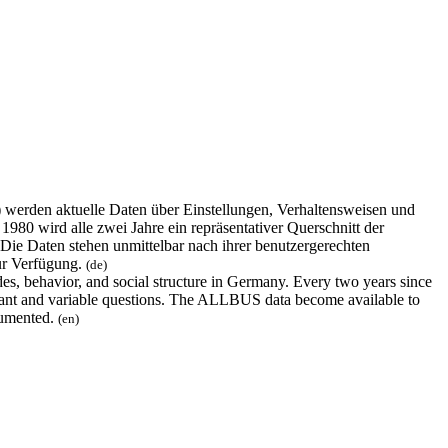
erden aktuelle Daten über Einstellungen, Verhaltensweisen und
980 wird alle zwei Jahre ein repräsentativer Querschnitt der
 Die Daten stehen unmittelbar nach ihrer benutzergerechten
ur Verfügung.
(de)
s, behavior, and social structure in Germany. Every two years since
nstant and variable questions. The ALLBUS data become available to
ocumented.
(en)