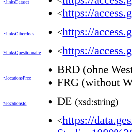
<
linksDataset
?:
https://access.
<
https://access.
<
linksOtherdocs
?:
https://access.
<
linksQuestionnaire
?:
BRD (ohne West
locationsFree
?:
FRG (without We
DE
(xsd:string)
locationsId
?:
https://data.g
<