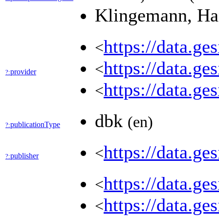
Klingemann, Ha
https://data.g
<
https://data.g
<
provider
?:
https://data.g
<
dbk
(en)
publicationType
?:
https://data.g
<
publisher
?:
https://data.g
<
https://data.g
<