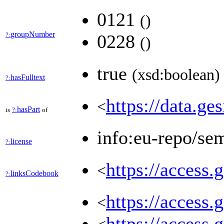
0121
(
)
groupNumber
?:
0228
(
)
true
(xsd:boolean)
hasFulltext
?:
https://data.ge
<
hasPart
is
?:
of
info:eu-repo/se
license
?:
https://access.
<
linksCodebook
?:
https://access.
<
https://access.