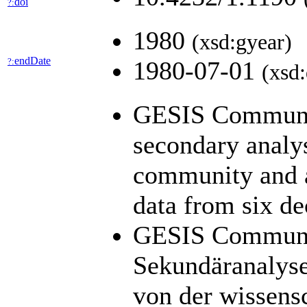
doi
?:
1980
(xsd:gyear)
endDate
?:
1980-07-01
(xsd:
GESIS Community
secondary analys
community and ar
data from six de
GESIS Community
Sekundäranalyse
von der wissens