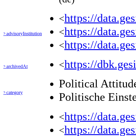
https://data.g
<
https://data.
<
advisoryInstitution
?:
https://data.
<
https://dbk.
<
archivedAt
?:
Political Attitu
category
?:
Politische Eins
https://data.g
<
https://data.ge
<