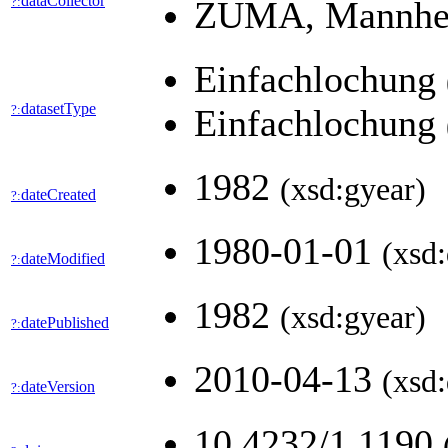
dataCollector
?:
ZUMA, Mannhe
Einfachlochung
datasetType
?:
Einfachlochung
1982
(xsd:gyear)
dateCreated
?:
1980-01-01
(xsd:
dateModified
?:
1982
(xsd:gyear)
datePublished
?:
2010-04-13
(xsd:
dateVersion
?:
10.4232/1.1190