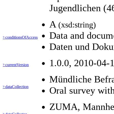
Jugendlichen (46
A
(xsd:string)
Data and docume
conditionsOfAccess
?:
Daten und Dokum
1.0.0, 2010-04-1
currentVersion
?:
Mündliche Befr
dataCollection
?:
Oral survey wit
ZUMA, Mannhe