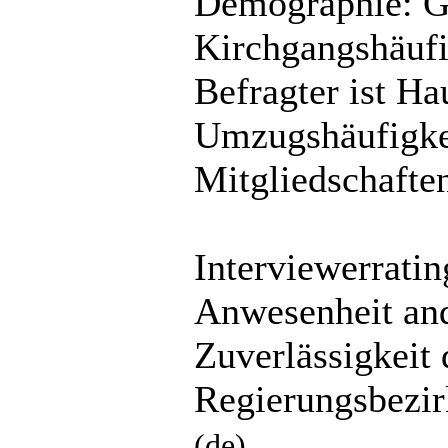
Demographie: Ge
Kirchgangshäuf
Befragter ist Ha
Umzugshäufigkei
Mitgliedschafte
Interviewerrati
Anwesenheit and
Zuverlässigkeit
Regierungsbezir
(de)