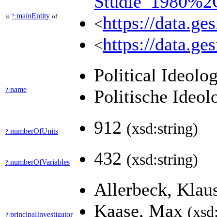
Studie_1980%2
mainEntity
is
?:
of
https://data.g
<
https://data.g
<
Political Ideol
name
?:
Politische Ideol
912
(xsd:string)
numberOfUnits
?:
432
(xsd:string)
numberOfVariables
?:
Allerbeck, Klau
Kaase, Max
(xsd
principalInvestigator
?: