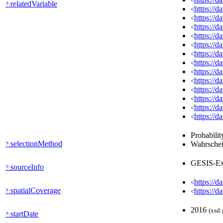
<
relatedVariable
?:
https://
<
https://
<
https://
<
https://
<
https://
<
https://
<
https://
<
https://
<
https://
<
https://
<
https://
<
https://
<
https://
<
Probabilit
selectionMethod
Wahrschei
?:
GESIS-Ex
sourceInfo
?:
https://d
<
spatialCoverage
https://d
?:
<
2016
(xsd:
startDate
?: