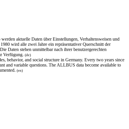
erden aktuelle Daten über Einstellungen, Verhaltensweisen und
980 wird alle zwei Jahre ein repräsentativer Querschnitt der
 Die Daten stehen unmittelbar nach ihrer benutzergerechten
ur Verfügung.
(de)
s, behavior, and social structure in Germany. Every two years since
nstant and variable questions. The ALLBUS data become available to
ocumented.
(en)