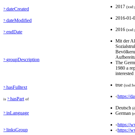
2017
(xsd:
dateCreated
?:
2016-01-
dateModified
?:
2016
(xsd:
endDate
?:
Mit der A
Sozialstru
Bevölkerun
Aufbereit
groupDescription
?:
The Germa
1980 a rep
interested
true
(xsd:b
hasFulltext
?:
https://d
<
hasPart
is
?:
of
Deutsch
(
inLanguage
German
?:
(
https://w
<
linksGroup
https://
?:
<