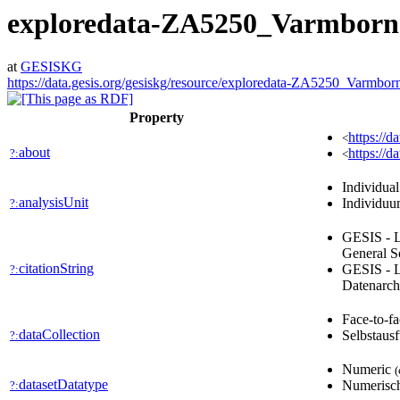
exploredata-ZA5250_Varmborn
at
GESISKG
https://data.gesis.org/gesiskg/resource/exploredata-ZA5250_Varmbor
Property
https://d
<
about
https://d
?:
<
Individua
analysisUnit
Individu
?:
GESIS - L
General S
citationString
GESIS - L
?:
Datenarch
Face-to-f
dataCollection
Selbstaus
?:
Numeric
(
datasetDatatype
Numerisc
?: