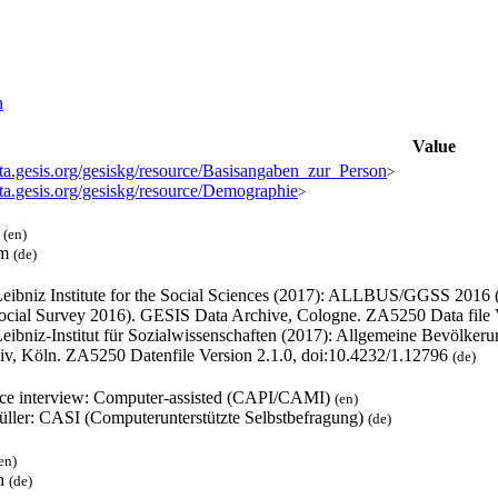
n
Value
ata.gesis.org/gesiskg/resource/Basisangaben_zur_Person
>
ata.gesis.org/gesiskg/resource/Demographie
>
l
(en)
um
(de)
eibniz Institute for the Social Sciences (2017): ALLBUS/GGSS 2016
ocial Survey 2016). GESIS Data Archive, Cologne. ZA5250 Data file 
eibniz-Institut für Sozialwissenschaften (2017): Allgemeine Bevölk
iv, Köln. ZA5250 Datenfile Version 2.1.0, doi:10.4232/1.12796
(de)
ace interview: Computer-assisted (CAPI/CAMI)
(en)
füller: CASI (Computerunterstützte Selbstbefragung)
(de)
en)
h
(de)