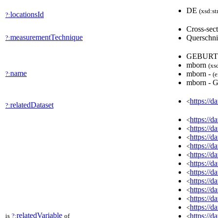
DE
(xsd:st
locationsId
?:
Cross-sec
measurementTechnique
Querschni
?:
GEBURT
mborn
(xs
name
mborn -
?:
(e
mborn -
https://d
<
relatedDataset
?:
https://
<
https://
<
https://
<
https://
<
https://
<
https://
<
https://
<
https://
<
https://
<
https://
<
https://
<
relatedVariable
https://
is
?:
of
<