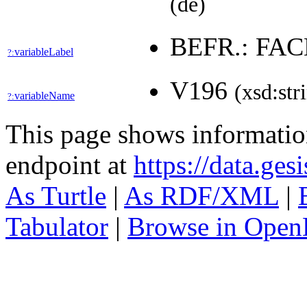
(de)
BEFR.: F
variableLabel
?:
V196
(xsd:str
variableName
?:
This page shows informati
endpoint at
https://data.ges
As Turtle
|
As RDF/XML
|
Tabulator
|
Browse in Open