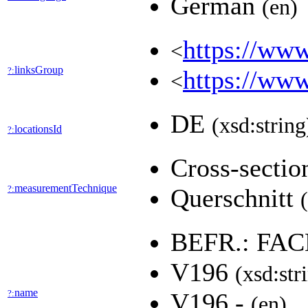
German
(en)
https://www
<
linksGroup
?:
https://www
<
DE
(xsd:string
locationsId
?:
Cross-secti
measurementTechnique
?:
Querschnitt
BEFR.: F
V196
(xsd:str
name
?:
V196 -
(en)