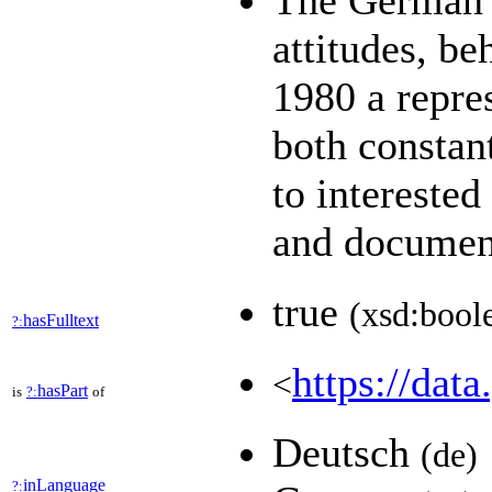
The German G
attitudes, be
1980 a repres
both constan
to interested
and documen
true
(xsd:bool
hasFulltext
?:
https://data
<
hasPart
is
?:
of
Deutsch
(de)
inLanguage
?: