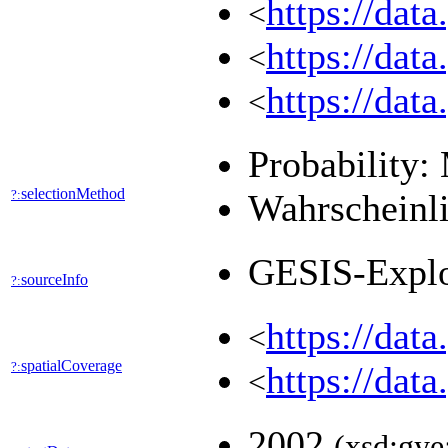
https://dat
<
https://dat
<
https://dat
<
Probability:
selectionMethod
?:
Wahrscheinli
GESIS-Expl
sourceInfo
?:
https://dat
<
spatialCoverage
?:
https://dat
<
2002
(xsd:gye