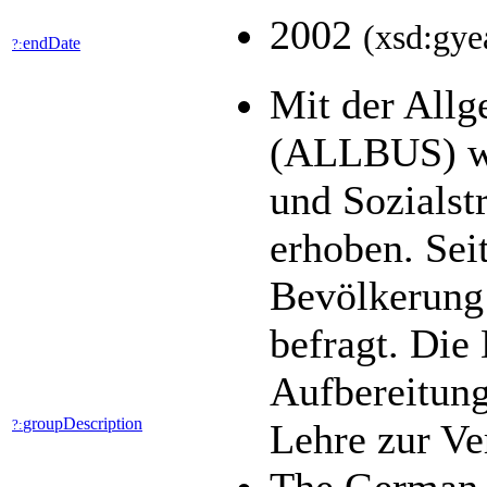
2002
(xsd:gye
endDate
?:
Mit der All
(ALLBUS) wer
und Sozialst
erhoben. Seit
Bevölkerung 
befragt. Die
Aufbereitung
groupDescription
?:
Lehre zur V