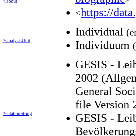
about
?:
https://dat
<
Individual
(e
analysisUnit
?:
Individuum
GESIS - Leib
2002 (Allge
General Soc
file Version
citationString
?:
GESIS - Leib
Bevölkerung