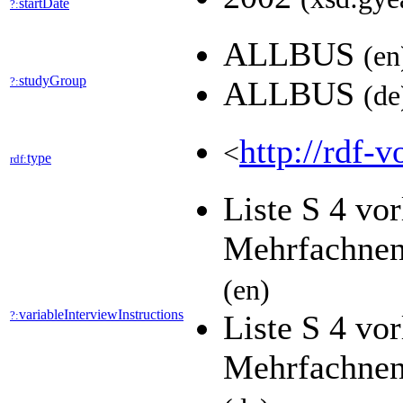
startDate
?:
ALLBUS
(en
studyGroup
?:
ALLBUS
(de
http://rdf-v
<
type
rdf:
Liste S 4 vo
Mehrfachnen
(en)
variableInterviewInstructions
?:
Liste S 4 vo
Mehrfachnen