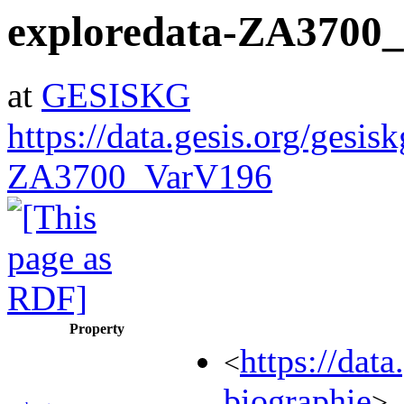
exploredata-ZA3700
at
GESISKG
https://data.gesis.org/gesis
ZA3700_VarV196
Property
https://da
<
biographie
>