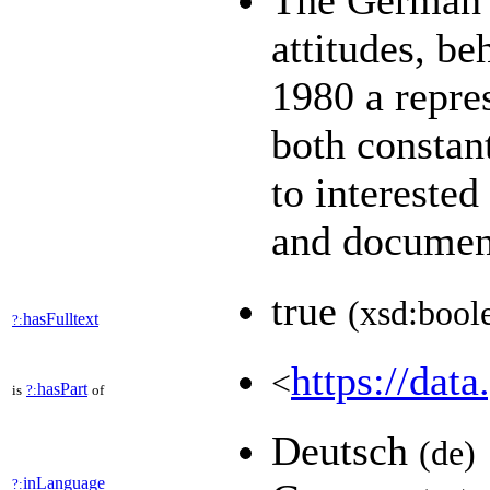
The German G
attitudes, be
1980 a repres
both constan
to interested
and documen
true
(xsd:bool
hasFulltext
?:
https://data
<
hasPart
is
?:
of
Deutsch
(de)
inLanguage
?: