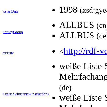
1998
(xsd:gye
startDate
?:
ALLBUS
(en
studyGroup
?:
ALLBUS
(de
http://rdf-v
<
type
rdf:
weiße Liste 
Mehrfachang
(de)
variableInterviewInstructions
?:
weiße Liste 