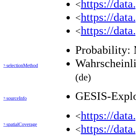
https://dat
<
https://dat
<
https://dat
<
Probability:
Wahrscheinli
selectionMethod
?:
(de)
GESIS-Expl
sourceInfo
?:
https://dat
<
spatialCoverage
?:
https://dat
<