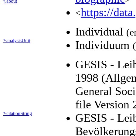
about
?:
https://dat
<
Individual
(e
analysisUnit
?:
Individuum
GESIS - Leib
1998 (Allge
General Soc
file Version
citationString
?:
GESIS - Leib
Bevölkerung