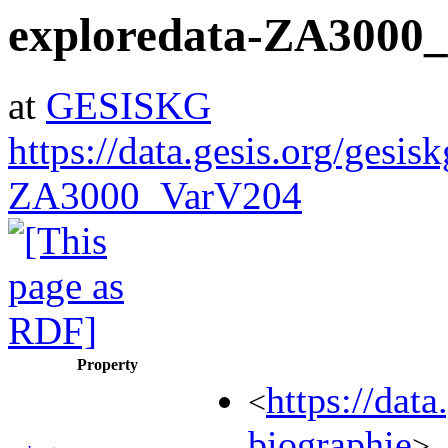
exploredata-ZA3000
at
GESISKG
https://data.gesis.org/gesis
ZA3000_VarV204
Property
https://da
<
biographie
>