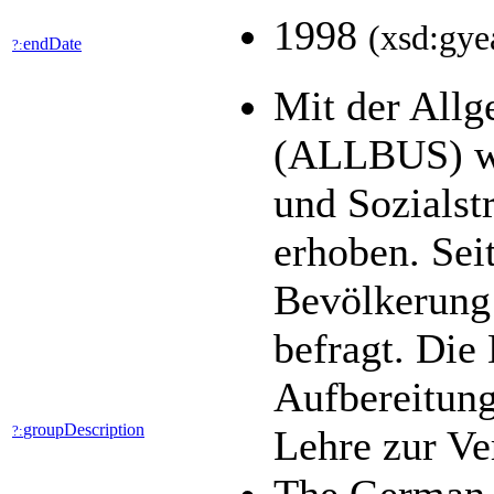
1998
(xsd:gye
endDate
?:
Mit der All
(ALLBUS) wer
und Sozialst
erhoben. Seit
Bevölkerung 
befragt. Die
Aufbereitung
groupDescription
?:
Lehre zur V