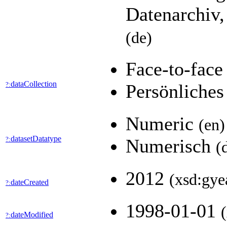
Datenarchiv,
(de)
Face-to-face
dataCollection
?:
Persönliches
Numeric
(en)
datasetDatatype
?:
Numerisch
(
2012
(xsd:gye
dateCreated
?:
1998-01-01
dateModified
?: