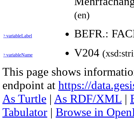
Mehrfachang
(en)
BEFR.: F
variableLabel
?:
V204
(xsd:str
variableName
?:
This page shows informati
endpoint at
https://data.ges
As Turtle
|
As RDF/XML
|
Tabulator
|
Browse in Open