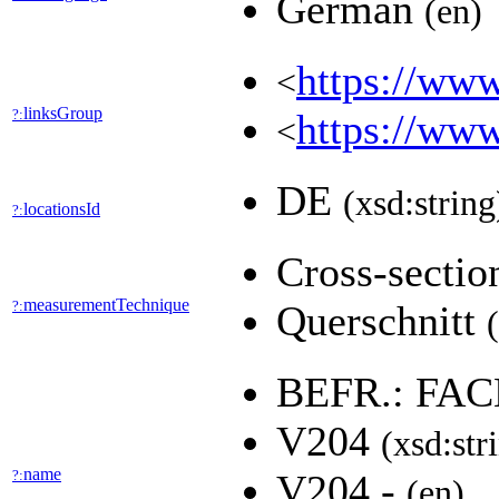
German
(en)
https://www
<
linksGroup
?:
https://www
<
DE
(xsd:string
locationsId
?:
Cross-secti
measurementTechnique
?:
Querschnitt
BEFR.: F
V204
(xsd:str
name
?:
V204 -
(en)