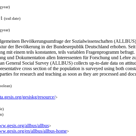
gyear)
01
(xsd:date)
gyear)
llgemeinen Bevölkerungsumfrage der Sozialwissenschaften (ALLBUS) w
ktur der Bevölkerung in der Bundesrepublik Deutschland erhoben. Seit 1
g mit einem teils konstanten, teils variablen Fragenprogramm befragt.
ung und Dokumentation allen Interessenten für Forschung und Lehre z
n General Social Survey (ALLBUS) collects up-to-date data on attitude
resentative cross section of the population is surveyed using both co
 parties for research and teaching as soon as they are processed and d
oolean)
ata.gesis.org/gesiskg/resource/
>
de)
en)
ww.gesis.org/allbus/allbus
>
www.gesis.org/en/allbus/allbus-home
>