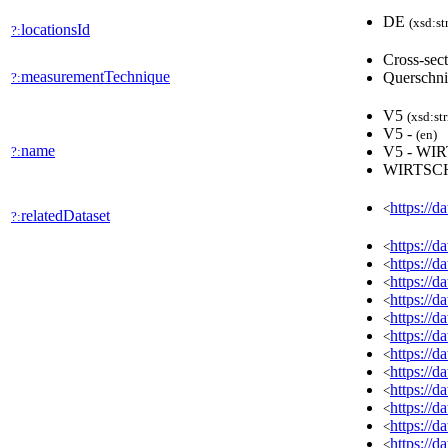
DE
(xsd:st
locationsId
?:
Cross-sec
measurementTechnique
Querschni
?:
V5
(xsd:st
V5 -
(en)
name
V5 - W
?:
WIRTSC
https://d
<
relatedDataset
?:
https://
<
https://
<
https://
<
https://
<
https://
<
https://
<
https://
<
https://
<
https://
<
https://
<
https://
<
https://
<