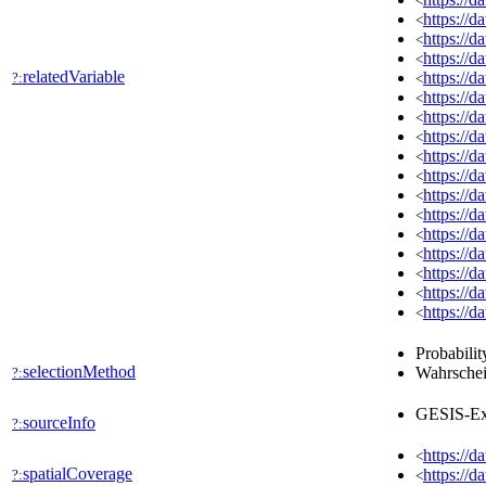
<
https://
<
https://
<
https://
<
relatedVariable
https://
?:
<
https://
<
https://
<
https://
<
https://
<
https://
<
https://
<
https://
<
https://
<
https://
<
https://
<
https://
<
https://
<
Probabilit
selectionMethod
Wahrschei
?:
GESIS-Ex
sourceInfo
?:
https://d
<
spatialCoverage
https://d
?:
<