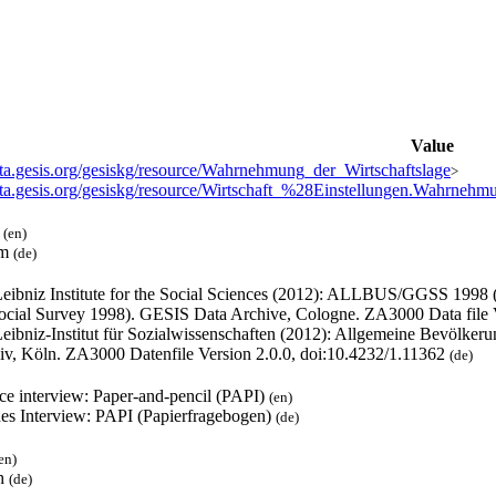
Value
data.gesis.org/gesiskg/resource/Wahrnehmung_der_Wirtschaftslage
>
data.gesis.org/gesiskg/resource/Wirtschaft_%28Einstellungen.Wahrne
l
(en)
um
(de)
eibniz Institute for the Social Sciences (2012): ALLBUS/GGSS 1998
ocial Survey 1998). GESIS Data Archive, Cologne. ZA3000 Data file 
eibniz-Institut für Sozialwissenschaften (2012): Allgemeine Bevölk
iv, Köln. ZA3000 Datenfile Version 2.0.0, doi:10.4232/1.11362
(de)
ace interview: Paper-and-pencil (PAPI)
(en)
hes Interview: PAPI (Papierfragebogen)
(de)
en)
h
(de)