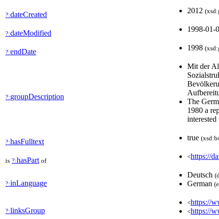
2012
(xsd:
dateCreated
?:
1998-01-
dateModified
?:
1998
(xsd:
endDate
?:
Mit der A
Sozialstru
Bevölkerun
Aufbereit
groupDescription
?:
The Germa
1980 a rep
interested
true
(xsd:b
hasFulltext
?:
https://d
<
hasPart
is
?:
of
Deutsch
(
inLanguage
German
?:
(
https://w
<
linksGroup
https://
?:
<