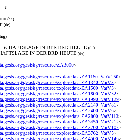
ring)
tion
(en)
tt
(de)
ring)
IRTSCHAFTSLAGE IN DER BRD HEUTE
(de)
HAFTSLAGE IN DER BRD HEUTE
(de)
ata.gesis.org/gesiskg/resource/ZA3000
>
data.gesis.org/gesiskg/resource/exploredata-ZA1160_VarV150
>
data.gesis.org/gesiskg/resource/exploredata-ZA1340_VarV3
>
data.gesis.org/gesiskg/resource/exploredata-ZA1500_VarV3
>
data.gesis.org/gesiskg/resource/exploredata-ZA1800_VarV32
>
data.gesis.org/gesiskg/resource/exploredata-ZA1990_VarV129
>
data.gesis.org/gesiskg/resource/exploredata-ZA2140_VarV81
>
data.gesis.org/gesiskg/resource/exploredata-ZA2400_VarV6
>
data.gesis.org/gesiskg/resource/exploredata-ZA2800_VarV113
>
data.gesis.org/gesiskg/resource/exploredata-ZA3450_VarV212
>
data.gesis.org/gesiskg/resource/exploredata-ZA3700_VarV107
>
data.gesis.org/gesiskg/resource/exploredata-ZA3762_VarV5
>
data.gesis.org/gesiskg/resource/exploredata-ZA4500_VarV146
>