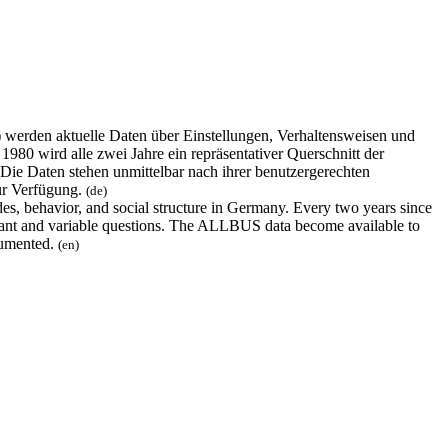
erden aktuelle Daten über Einstellungen, Verhaltensweisen und
980 wird alle zwei Jahre ein repräsentativer Querschnitt der
 Die Daten stehen unmittelbar nach ihrer benutzergerechten
ur Verfügung.
(de)
s, behavior, and social structure in Germany. Every two years since
nstant and variable questions. The ALLBUS data become available to
ocumented.
(en)