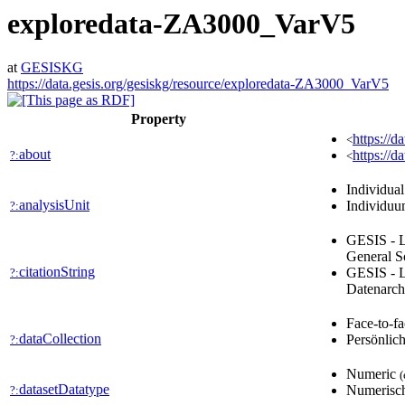
exploredata-ZA3000_VarV5
at
GESISKG
https://data.gesis.org/gesiskg/resource/exploredata-ZA3000_VarV5
Property
https://
<
about
https://
?:
<
Individua
analysisUnit
Individu
?:
GESIS - L
General S
citationString
GESIS - L
?:
Datenarch
Face-to-f
dataCollection
Persönlic
?:
Numeric
(
datasetDatatype
Numerisc
?: