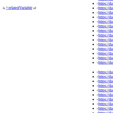
https://
<
relatedVariable
https://
is
?:
of
<
https://
<
https://
<
https://
<
https://
<
https://
<
https://
<
https://
<
https://
<
https://
<
https://
<
https://
<
https://
<
https://
<
https://
<
https://
<
https://
<
https://
<
https://
<
https://
<
https://
<
https://
<
https://