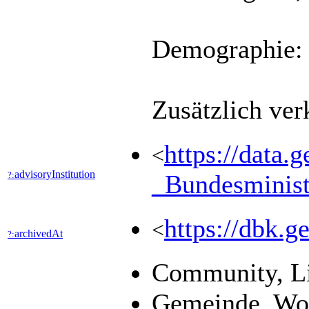
Demographie: G
Zusätzlich ve
https://data.g
<
advisoryInstitution
?:
_Bundesmini
https://dbk
<
archivedAt
?:
Community, L
Gemeinde, W