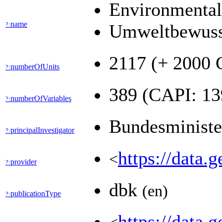
Environmental
name
?:
Umweltbewusst
2117 (+ 2000
numberOfUnits
?:
389 (CAPI: 1
numberOfVariables
?:
Bundesministe
principalInvestigator
?:
https://dat
<
provider
?:
dbk
(en)
publicationType
?:
https://data.