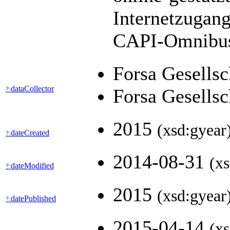
Internetzugang
CAPI-Omnibus 
Forsa Gesells
dataCollector
?:
Forsa Gesells
2015
(xsd:gyear
dateCreated
?:
2014-08-31
(xs
dateModified
?:
2015
(xsd:gyear
datePublished
?:
2015-04-14
(xs