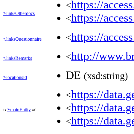
https://acces
<
linksOtherdocs
?:
https://acces
<
https://acces
<
linksQuestionnaire
?:
http://www.b
<
linksRemarks
?:
DE
(xsd:string)
locationsId
?:
https://data
<
https://data
<
mainEntity
is
?:
of
https://data.
<