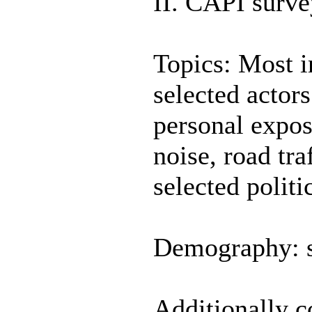
II. CAPI surve
Topics: Most i
selected actor
personal expos
noise, road tra
selected politi
Demography: se
Additionally co