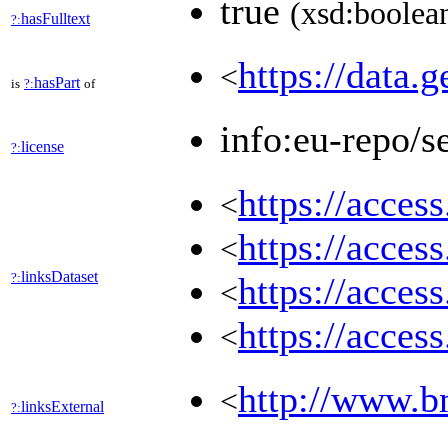
true
(xsd:boolea
hasFulltext
?:
https://data.g
<
hasPart
is
?:
of
info:eu-repo/s
license
?:
https://acces
<
https://acces
<
linksDataset
?:
https://acces
<
https://acces
<
http://www.b
<
linksExternal
?: