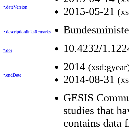
dateVersion
?:
2015-05-21
(xs
Bundesministe
descriptionlinksRemarks
?:
10.4232/1.12
doi
?:
2014
(xsd:gyear
endDate
?:
2014-08-31
(xs
GESIS Communit
studies that h
contains data 