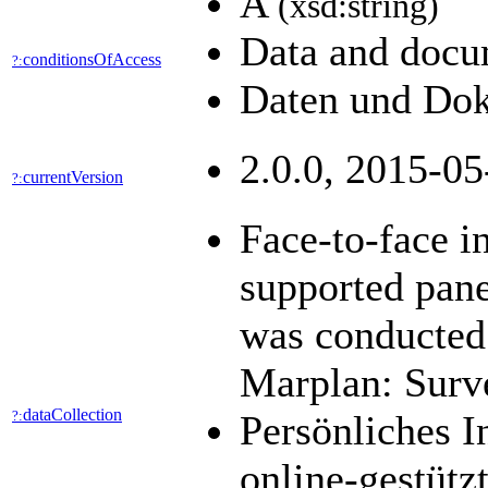
A
(xsd:string)
Data and docum
conditionsOfAccess
?:
Daten und Dok
2.0.0, 2015-05
currentVersion
?:
Face-to-face i
supported pane
was conducted 
Marplan: Surve
dataCollection
?:
Persönliches 
online-gestütz