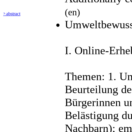
(en)
abstract
?:
Umweltbewusst
I. Online-Erhe
Themen: 1. Um
Beurteilung d
Bürgerinnen u
Belästigung d
Nachbarn); em