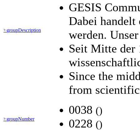
GESIS Communi
Dabei handelt 
groupDescription
?:
werden. Unser 
Seit Mitte der
wissenschaftl
Since the midd
from scientifi
0038
(
)
groupNumber
?:
0228
(
)