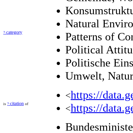
Konsumstrukt
Natural Envir
category
?:
Patterns of C
Political Atti
Politische Ein
Umwelt, Natu
https://data.
<
citation
is
?:
of
https://data.
<
Bundesministe