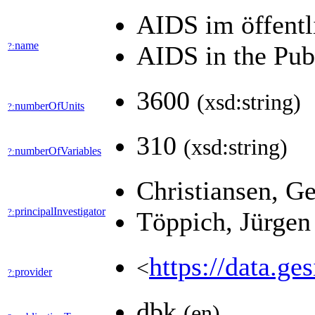
AIDS im öffentl
name
?:
AIDS in the Pub
3600
(xsd:string)
numberOfUnits
?:
310
(xsd:string)
numberOfVariables
?:
Christiansen, G
principalInvestigator
?:
Töppich, Jürge
https://data
<
provider
?:
dbk
(en)