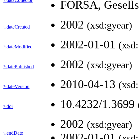
dataCollector
?:
FORSA, Gesellsc
2002
(xsd:gyear)
dateCreated
?:
2002-01-01
(xsd:
dateModified
?:
2002
(xsd:gyear)
datePublished
?:
2010-04-13
(xsd:
dateVersion
?:
10.4232/1.3699
doi
?:
2002
(xsd:gyear)
endDate
?:
2002-01-01
(xsd: