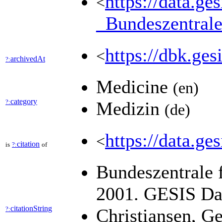
https://data.
<
_Bundeszentr
https://dbk.
<
archivedAt
?:
Medicine
(en)
category
?:
Medizin
(de)
https://data.ge
<
citation
is
?:
of
Bundeszentrale 
2001. GESIS Dat
citationString
?:
Christiansen, G