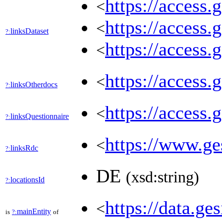
https://access.
<
https://access.
<
linksDataset
?:
https://access.
<
https://access.
<
linksOtherdocs
?:
https://access.
<
linksQuestionnaire
?:
https://www.ges
<
linksRdc
?:
DE
(xsd:string)
locationsId
?:
https://data.g
<
mainEntity
is
?:
of