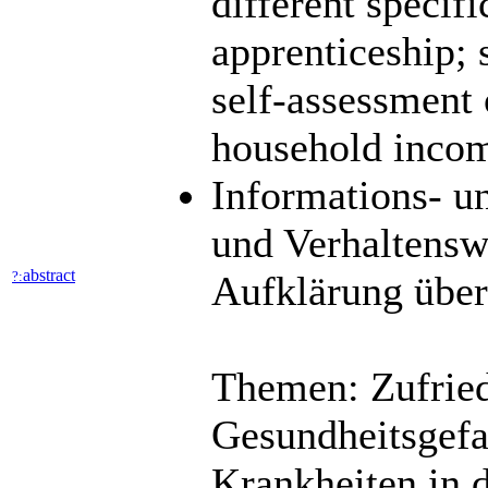
different specifi
apprenticeship; 
self-assessment 
household income
Informations- u
und Verhaltens
abstract
?:
Aufklärung über
Themen: Zufried
Gesundheitsgefa
Krankheiten in 