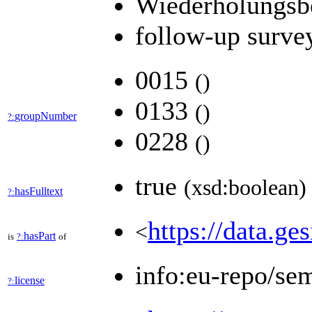
Wiederholungsbe
follow-up surve
0015
(
)
0133
(
)
groupNumber
?:
0228
(
)
true
(xsd:boolean)
hasFulltext
?:
https://data.ge
<
hasPart
is
?:
of
info:eu-repo/se
license
?: