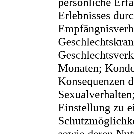
persönliche Erf
Erlebnisses du
Empfängnisverhü
Geschlechtskran
Geschlechtsverke
Monaten; Kondom
Konsequenzen d
Sexualverhalten;
Einstellung zu 
Schutzmöglichk
sowie deren Nut