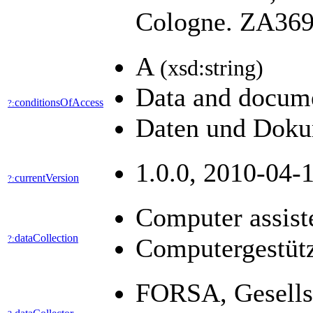
Cologne. ZA3699
A
(xsd:string)
Data and docume
conditionsOfAccess
?:
Daten und Dokum
1.0.0, 2010-04-1
currentVersion
?:
Computer assist
dataCollection
?:
Computergestütz
FORSA, Gesellsc