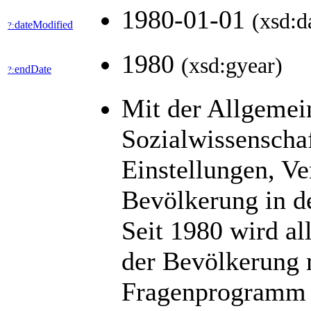
1980-01-01
(xsd:d
dateModified
?:
1980
(xsd:gyear)
endDate
?:
Mit der Allgemei
Sozialwissenscha
Einstellungen, Ve
Bevölkerung in d
Seit 1980 wird al
der Bevölkerung m
Fragenprogramm b