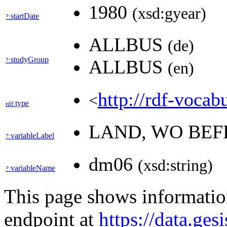
1980
(xsd:gyear)
startDate
?:
ALLBUS
(de)
studyGroup
?:
ALLBUS
(en)
http://rdf-vocab
<
type
rdf:
LAND, WO BEF
variableLabel
?:
dm06
(xsd:string)
variableName
?:
This page shows informati
endpoint at
https://data.ges