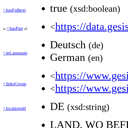
true
(xsd:boolean)
hasFulltext
?:
https://data.gesi
<
hasPart
is
?:
of
Deutsch
(de)
inLanguage
?:
German
(en)
https://www.gesi
<
linksGroup
?:
https://www.gesi
<
DE
(xsd:string)
locationsId
?:
LAND, WO BEF