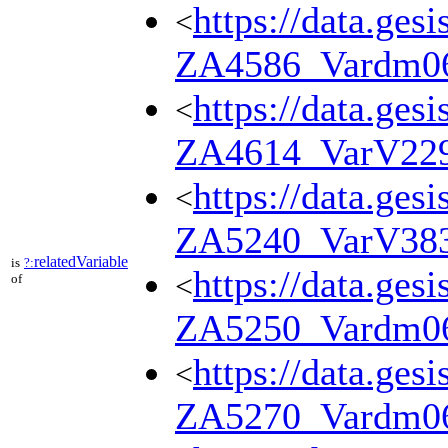
https://data.ges
<
ZA4586_Vardm0
https://data.ges
<
ZA4614_VarV22
https://data.ges
<
ZA5240_VarV38
relatedVariable
is
?:
https://data.ges
<
of
ZA5250_Vardm0
https://data.ges
<
ZA5270_Vardm0