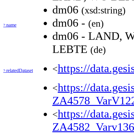
dm06
(xsd:string)
dm06 -
(en)
name
?:
dm06 - LAND,
LEBTE
(de)
https://data.ges
<
relatedDataset
?:
https://data.ges
<
ZA4578_VarV12
https://data.ges
<
ZA4582_Varv13