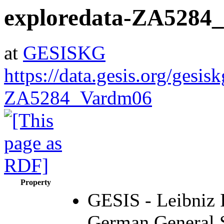
exploredata-ZA5284
at
GESISKG
https://data.gesis.org/gesis
ZA5284_Vardm06
Property
GESIS - Leibniz I
German General 