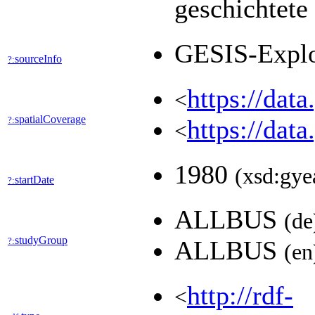
geschichtete
GESIS-Expl
sourceInfo
?:
https://dat
<
spatialCoverage
?:
https://dat
<
1980
(xsd:gye
startDate
?:
ALLBUS
(de
studyGroup
?:
ALLBUS
(en
http://rdf-
<