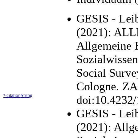
GESIS - Leib
(2021): AL
Allgemeine 
Sozialwisse
Social Surve
Cologne. ZA5
citationString
?:
doi:10.4232
GESIS - Leib
(2021): All