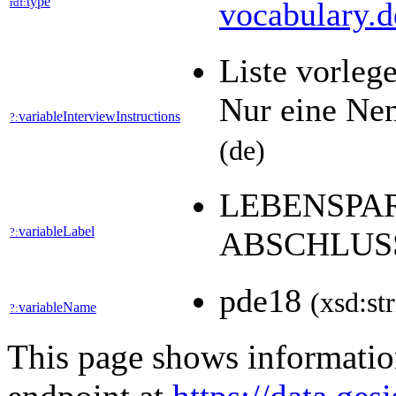
type
rdf:
vocabulary.d
Liste vorleg
Nur eine Ne
variableInterviewInstructions
?:
(de)
LEBENSPAR
variableLabel
?:
ABSCHLUS
pde18
(xsd:st
variableName
?:
This page shows informati