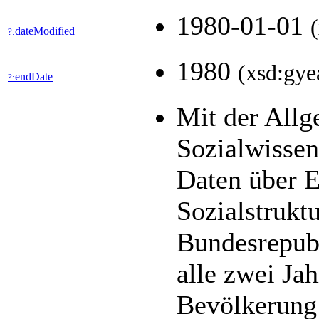
1980-01-01
dateModified
?:
1980
(xsd:gye
endDate
?:
Mit der All
Sozialwisse
Daten über E
Sozialstrukt
Bundesrepubl
alle zwei Jah
Bevölkerung 