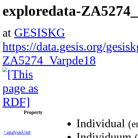
exploredata-ZA5274
at
GESISKG
https://data.gesis.org/gesis
ZA5274_Varpde18
Property
Individual
(e
analysisUnit
?:
Individuum