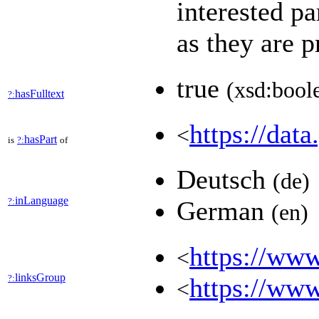
interested pa
as they are 
true
(xsd:bool
hasFulltext
?:
https://data
<
hasPart
is
?:
of
Deutsch
(de)
inLanguage
?:
German
(en)
https://www
<
linksGroup
?:
https://www
<