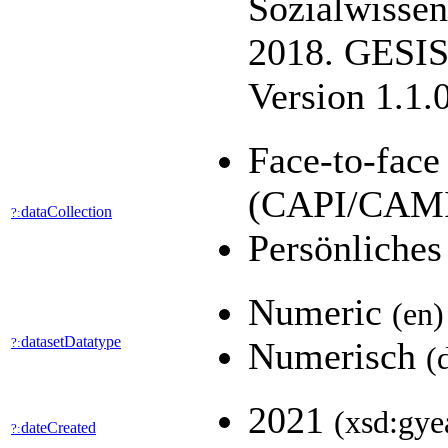
Sozialwisse
2018. GESIS
Version 1.1.
Face-to-face
(CAPI/CAM
dataCollection
?:
Persönliches
Numeric
(en)
datasetDatatype
?:
Numerisch
(
2021
(xsd:gye
dateCreated
?: