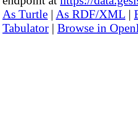
endpoint at
https://data.ges
As Turtle
|
As RDF/XML
|
Tabulator
|
Browse in Open