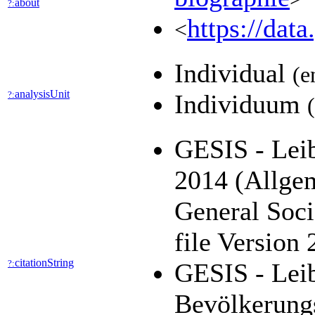
about
?:
https://dat
<
Individual
(e
analysisUnit
?:
Individuum
GESIS - Leib
2014 (Allge
General Soc
file Version
citationString
?:
GESIS - Leib
Bevölkerung