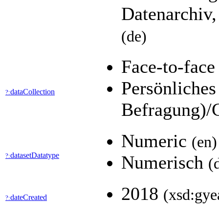
Datenarchiv,
(de)
Face-to-fac
Persönliches
dataCollection
?:
Befragung)/
Numeric
(en)
datasetDatatype
?:
Numerisch
(
2018
(xsd:gye
dateCreated
?: