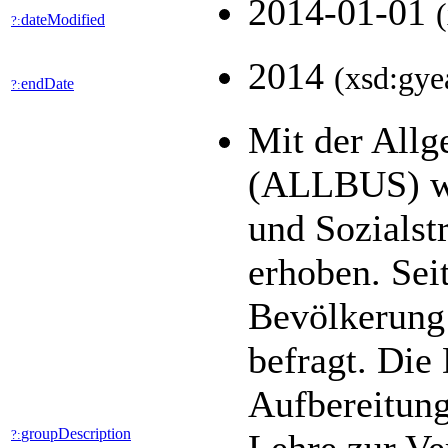
2014-01-01
dateModified
?:
2014
(xsd:gye
endDate
?:
Mit der All
(ALLBUS) wer
und Sozialst
erhoben. Seit
Bevölkerung 
befragt. Die
Aufbereitung
groupDescription
?: