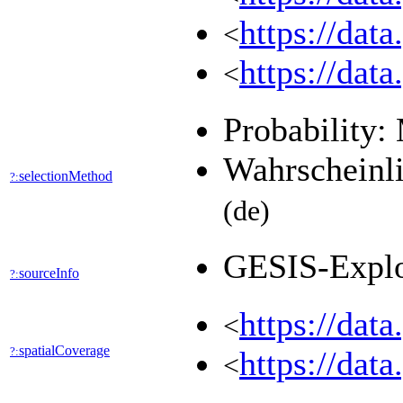
https://dat
<
https://dat
<
Probability:
Wahrscheinli
selectionMethod
?:
(de)
GESIS-Expl
sourceInfo
?:
https://dat
<
spatialCoverage
?:
https://dat
<