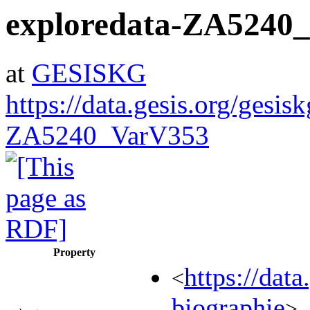
exploredata-ZA5240
at
GESISKG
https://data.gesis.org/gesis
ZA5240_VarV353
Property
https://da
<
biographie
>