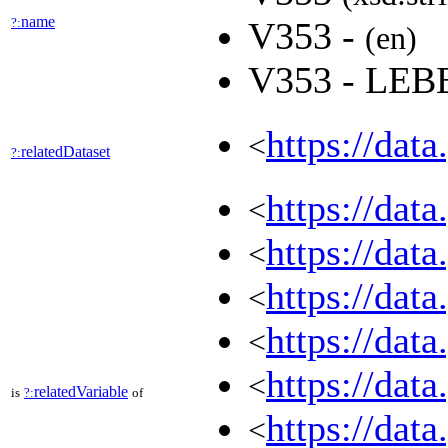
name
?:
V353 -
(en)
V353 - LE
https://dat
<
relatedDataset
?:
https://dat
<
https://dat
<
https://dat
<
https://dat
<
https://dat
<
relatedVariable
is
?:
of
https://dat
<