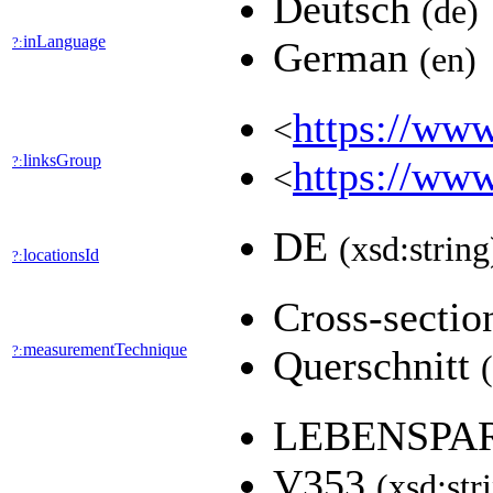
Deutsch
(de)
inLanguage
?:
German
(en)
https://www
<
linksGroup
?:
https://www
<
DE
(xsd:string
locationsId
?:
Cross-secti
measurementTechnique
?:
Querschnitt
LEBENSPAR
V353
(xsd:str