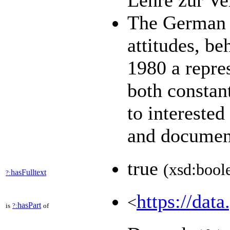
Lehre zur V
The German G
attitudes, be
1980 a repres
both constan
to interested
and documen
true
(xsd:bool
hasFulltext
?:
https://data
<
hasPart
is
?:
of