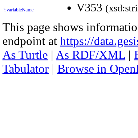
V353
(xsd:str
variableName
?:
This page shows informati
endpoint at
https://data.ges
As Turtle
|
As RDF/XML
|
Tabulator
|
Browse in Open