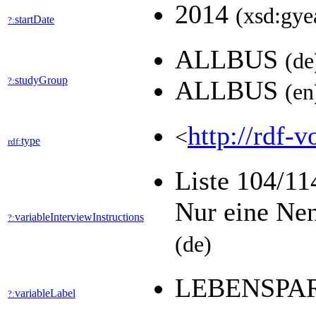
2014
(xsd:gye
startDate
?:
ALLBUS
(de
studyGroup
?:
ALLBUS
(en
http://rdf-v
<
type
rdf:
Liste 104/11
Nur eine Ne
variableInterviewInstructions
?:
(de)
LEBENSPAR
variableLabel
?: