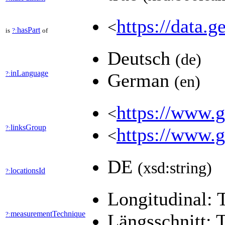
https://data.g
<
hasPart
is
?:
of
Deutsch
(de)
inLanguage
?:
German
(en)
https://www.ge
<
linksGroup
?:
https://www.g
<
DE
(xsd:string)
locationsId
?:
Longitudinal: 
measurementTechnique
?:
Längsschnitt: 