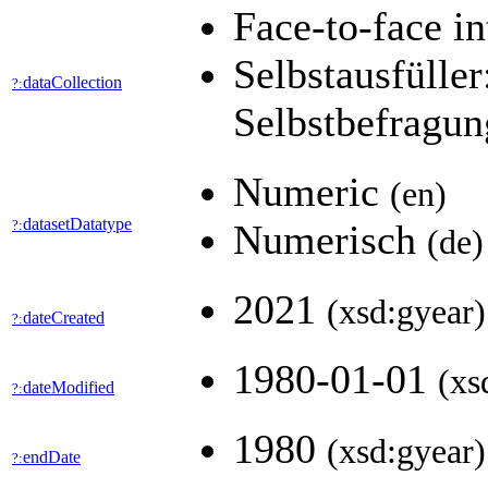
Face-to-face i
Selbstausfülle
dataCollection
?:
Selbstbefragu
Numeric
(en)
datasetDatatype
?:
Numerisch
(de)
2021
(xsd:gyear)
dateCreated
?:
1980-01-01
(xs
dateModified
?:
1980
(xsd:gyear)
endDate
?: