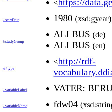
https://data.
<
1980
(xsd:gyear)
startDate
?:
ALLBUS
(de)
studyGroup
?:
ALLBUS
(en)
http://rdf-
<
type
rdf:
vocabulary.ddia
VATER: BER
variableLabel
?:
fdw04
(xsd:strin
variableName
?: