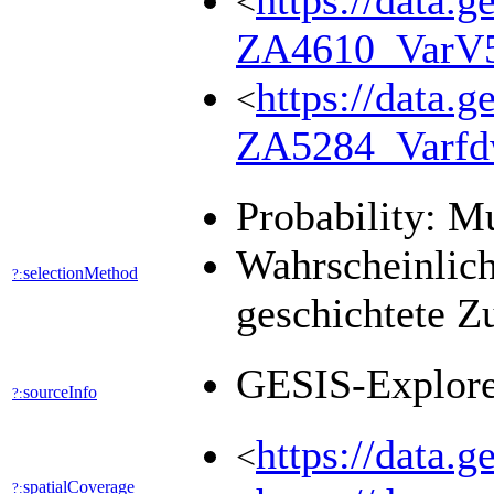
https://data.g
<
ZA4610_VarV
https://data.g
<
ZA5284_Varf
Probability: M
Wahrscheinlich
selectionMethod
?:
geschichtete Z
GESIS-Explor
sourceInfo
?:
https://data.
<
spatialCoverage
?: