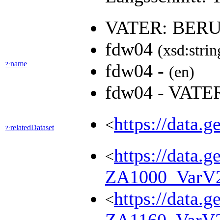
VATER: BER
fdw04
(xsd:strin
name
?:
fdw04 -
(en)
fdw04 - VAT
https://data.
<
relatedDataset
?:
https://data.g
<
ZA1000_VarV
https://data.g
<