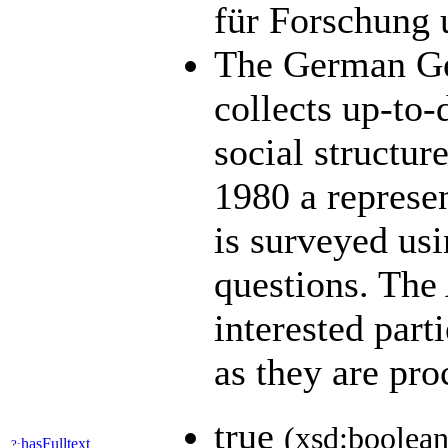
für Forschung 
The German Ge
collects up-to-
social structu
1980 a represen
is surveyed usi
questions. Th
interested part
as they are pr
true
(xsd:boolean
hasFulltext
?: