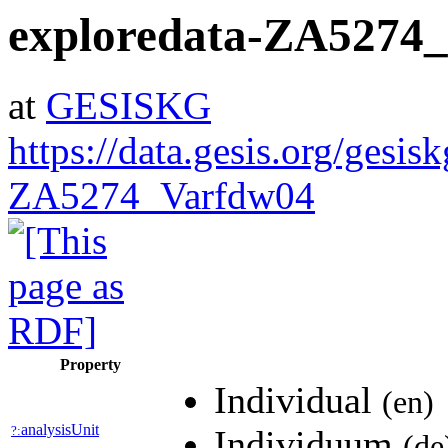
exploredata-ZA5274
at
GESISKG
https://data.gesis.org/gesis
ZA5274_Varfdw04
Property
Individual
(en)
analysisUnit
?:
Individuum
(de