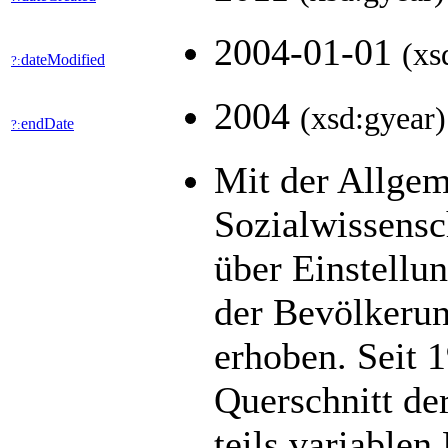
2004-01-01
(xs
dateModified
?:
2004
(xsd:gyear)
endDate
?:
Mit der Allge
Sozialwissens
über Einstellu
der Bevölkerun
erhoben. Seit 1
Querschnitt de
teils variable