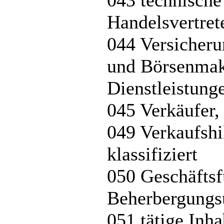
043 technische
Handelsvertret
044 Versicheru
und Börsenmakl
Dienstleistung
045 Verkäufer,
049 Verkaufshil
klassifiziert
050 Geschäftsf
Beherbergungs
051 tätige Inh