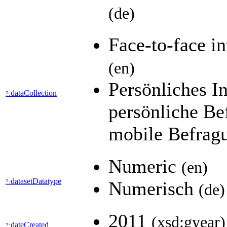
(de)
Face-to-face i
(en)
Persönliches I
dataCollection
?:
persönliche B
mobile Befrag
Numeric
(en)
datasetDatatype
?:
Numerisch
(de)
2011
(xsd:gyear)
dateCreated
?: