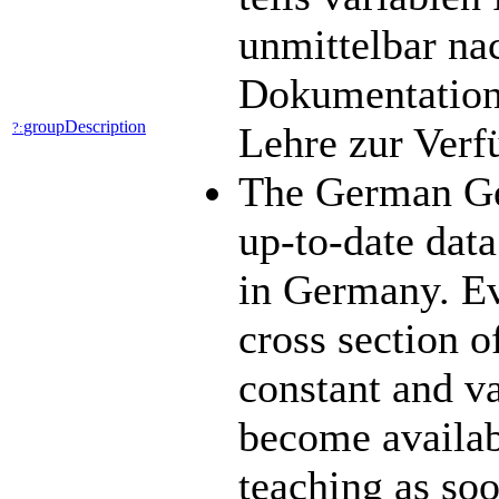
unmittelbar na
Dokumentation 
groupDescription
?:
Lehre zur Ver
The German Ge
up-to-date data
in Germany. Ev
cross section o
constant and v
become availabl
teaching as so