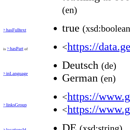
(en)
true
(xsd:boolean
hasFulltext
?:
https://data.g
<
hasPart
is
?:
of
Deutsch
(de)
inLanguage
?:
German
(en)
https://www.ge
<
linksGroup
?:
https://www.g
<
DE
(xsd:string)
locationsId