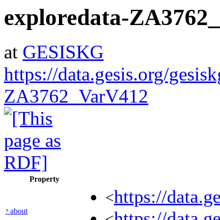
exploredata-ZA3762
at
GESISKG
https://data.gesis.org/gesis
ZA3762_VarV412
Property
https://data.
<
about
?:
https://data.
<