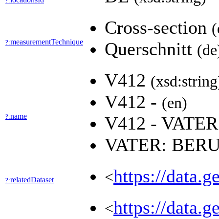
?:
Cross-section
(
measurementTechnique
?:
Querschnitt
(de
V412
(xsd:string
V412 -
(en)
name
?:
V412 - VAT
VATER: BER
https://data.
<
relatedDataset
?:
https://data.g
<