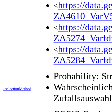
https://data.g
<
ZA4610_VarV
https://data.g
<
ZA5274_Varf
https://data.g
<
ZA5284_Varf
Probability: St
Wahrscheinlich
selectionMethod
?:
Zufallsauswah