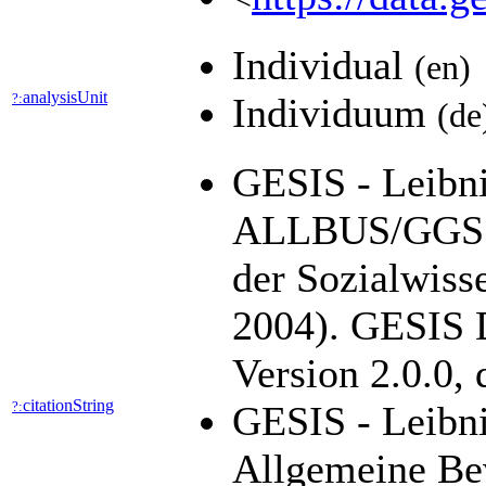
Individual
(en)
analysisUnit
?:
Individuum
(de
GESIS - Leibniz
ALLBUS/GGSS 
der Sozialwiss
2004). GESIS D
Version 2.0.0,
citationString
?:
GESIS - Leibni
Allgemeine Be