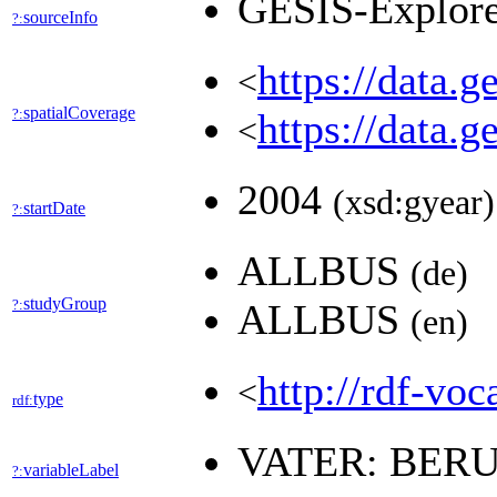
GESIS-Explor
sourceInfo
?:
https://data.
<
spatialCoverage
?:
https://data.
<
2004
(xsd:gyear)
startDate
?:
ALLBUS
(de)
studyGroup
?:
ALLBUS
(en)
http://rdf-voc
<
type
rdf:
VATER: BER
variableLabel
?: