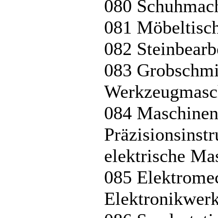
080 Schuhmach
081 Möbeltisch
082 Steinbearbe
083 Grobschmi
Werkzeugmasch
084 Maschinen
Präzisionsins
elektrische Ma
085 Elektromec
Elektronikwer