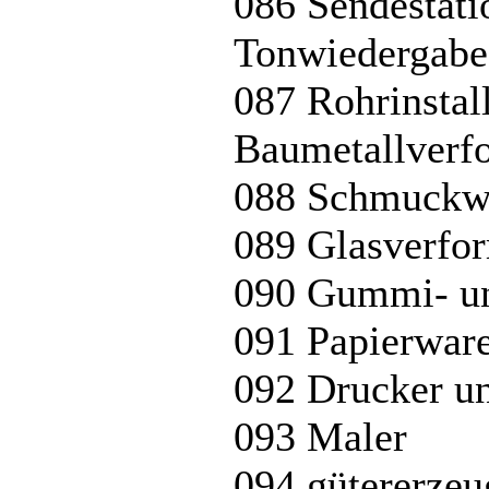
086 Sendestati
Tonwiedergabe
087 Rohrinstal
Baumetallverf
088 Schmuckwar
089 Glasverfor
090 Gummi- un
091 Papierwar
092 Drucker u
093 Maler
094 gütererzeu