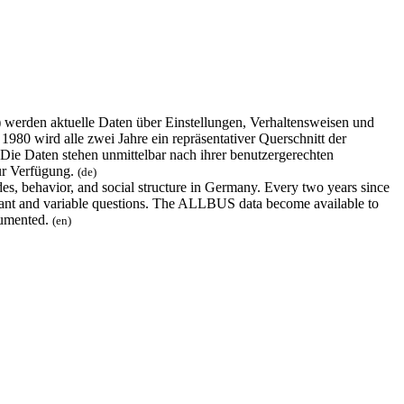
erden aktuelle Daten über Einstellungen, Verhaltensweisen und
980 wird alle zwei Jahre ein repräsentativer Querschnitt der
 Die Daten stehen unmittelbar nach ihrer benutzergerechten
ur Verfügung.
(de)
s, behavior, and social structure in Germany. Every two years since
nstant and variable questions. The ALLBUS data become available to
ocumented.
(en)