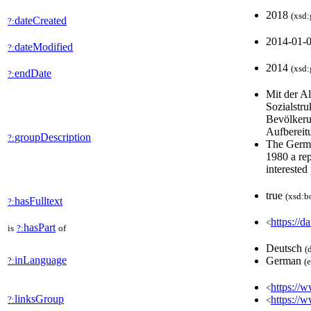
2018
(xsd:
dateCreated
?:
2014-01-
dateModified
?:
2014
(xsd:
endDate
?:
Mit der A
Sozialstru
Bevölkerun
Aufbereit
groupDescription
?:
The Germa
1980 a rep
interested
true
(xsd:b
hasFulltext
?:
https://d
<
hasPart
is
?:
of
Deutsch
(
inLanguage
German
?:
(
https://w
<
linksGroup
https://
?:
<