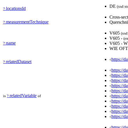
DE
(xsd:st
locationsId
?:
Cross-sec
measurementTechnique
Querschni
?:
V605
(xsd
V605 -
(en
name
V605 - 
?:
WIE OF
https://d
<
relatedDataset
?:
https://
<
https://
<
https://
<
https://
<
https://
<
relatedVariable
https://
is
?:
of
<
https://
<
https://
<
https://
<
https://
<
https://
<