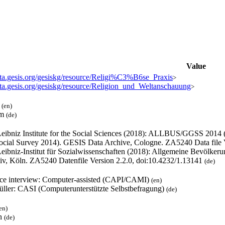
Value
data.gesis.org/gesiskg/resource/Religi%C3%B6se_Praxis
>
data.gesis.org/gesiskg/resource/Religion_und_Weltanschauung
>
l
(en)
um
(de)
eibniz Institute for the Social Sciences (2018): ALLBUS/GGSS 2014
ocial Survey 2014). GESIS Data Archive, Cologne. ZA5240 Data file 
eibniz-Institut für Sozialwissenschaften (2018): Allgemeine Bevölk
iv, Köln. ZA5240 Datenfile Version 2.2.0, doi:10.4232/1.13141
(de)
ace interview: Computer-assisted (CAPI/CAMI)
(en)
füller: CASI (Computerunterstützte Selbstbefragung)
(de)
en)
h
(de)