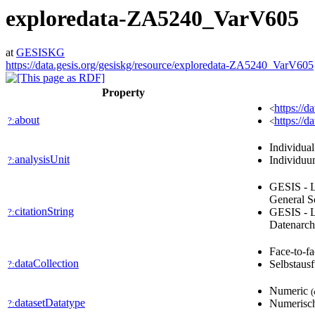
exploredata-ZA5240_VarV605
at
GESISKG
https://data.gesis.org/gesiskg/resource/exploredata-ZA5240_VarV605
Property
https://
<
about
https://
?:
<
Individua
analysisUnit
Individu
?:
GESIS - L
General S
citationString
GESIS - L
?:
Datenarch
Face-to-f
dataCollection
Selbstaus
?:
Numeric
(
datasetDatatype
Numerisc
?: