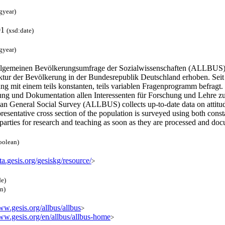
gyear)
01
(xsd:date)
gyear)
llgemeinen Bevölkerungsumfrage der Sozialwissenschaften (ALLBUS) w
ktur der Bevölkerung in der Bundesrepublik Deutschland erhoben. Seit 1
g mit einem teils konstanten, teils variablen Fragenprogramm befragt.
ung und Dokumentation allen Interessenten für Forschung und Lehre z
n General Social Survey (ALLBUS) collects up-to-date data on attitude
resentative cross section of the population is surveyed using both co
 parties for research and teaching as soon as they are processed and d
oolean)
ata.gesis.org/gesiskg/resource/
>
de)
en)
ww.gesis.org/allbus/allbus
>
www.gesis.org/en/allbus/allbus-home
>