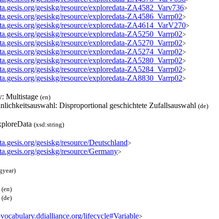
data.gesis.org/gesiskg/resource/exploredata-ZA4582_Varv736
>
data.gesis.org/gesiskg/resource/exploredata-ZA4586_Varrp02
>
data.gesis.org/gesiskg/resource/exploredata-ZA4614_VarV270
>
data.gesis.org/gesiskg/resource/exploredata-ZA5250_Varrp02
>
data.gesis.org/gesiskg/resource/exploredata-ZA5270_Varrp02
>
data.gesis.org/gesiskg/resource/exploredata-ZA5274_Varrp02
>
data.gesis.org/gesiskg/resource/exploredata-ZA5280_Varrp02
>
data.gesis.org/gesiskg/resource/exploredata-ZA5284_Varrp02
>
data.gesis.org/gesiskg/resource/exploredata-ZA8830_Varrp02
>
y: Multistage
(en)
nlichkeitsauswahl: Disproportional geschichtete Zufallsauswahl
(de)
ploreData
(xsd:string)
ata.gesis.org/gesiskg/resource/Deutschland
>
ata.gesis.org/gesiskg/resource/Germany
>
gyear)
S
(en)
S
(de)
f-vocabulary.ddialliance.org/lifecycle#Variable
>