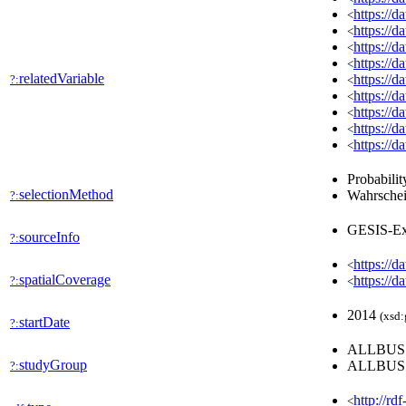
https://
<
https://
<
https://
<
https://
<
relatedVariable
https://
?:
<
https://
<
https://
<
https://
<
https://
<
Probabilit
selectionMethod
Wahrschei
?:
GESIS-Ex
sourceInfo
?:
https://d
<
spatialCoverage
https://d
?:
<
2014
(xsd:
startDate
?:
ALLBU
studyGroup
ALLBU
?:
http://rd
<