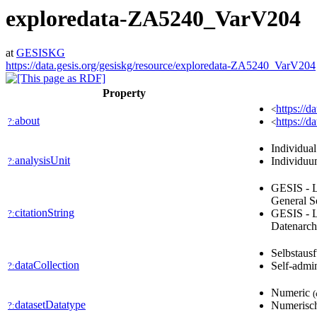
exploredata-ZA5240_VarV204
at
GESISKG
https://data.gesis.org/gesiskg/resource/exploredata-ZA5240_VarV204
Property
https://d
<
about
https://d
?:
<
Individua
analysisUnit
Individu
?:
GESIS - L
General S
citationString
GESIS - L
?:
Datenarch
Selbstaus
dataCollection
Self-admi
?:
Numeric
(
datasetDatatype
Numerisc
?: