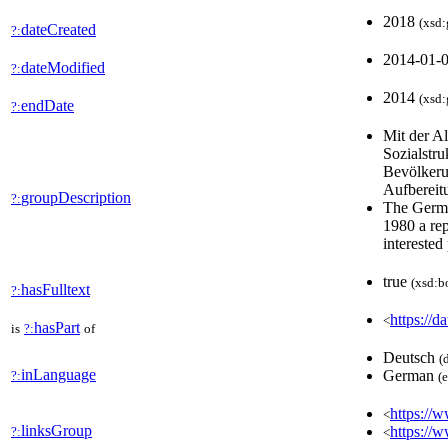
2018
(xsd:
dateCreated
?:
2014-01-
dateModified
?:
2014
(xsd:
endDate
?:
Mit der A
Sozialstru
Bevölkerun
Aufbereit
groupDescription
?:
The Germa
1980 a rep
interested
true
(xsd:b
hasFulltext
?:
https://d
<
hasPart
is
?:
of
Deutsch
(
inLanguage
German
?:
(
https://w
<
linksGroup
https://
?:
<