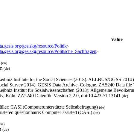
Value
ata.gesis.org/gesiskg/resource/Politik
>
ata.gesis.org/gesiskg/resource/Politische_Sachfragen
>
l
(en)
um
(de)
eibniz Institute for the Social Sciences (2018): ALLBUS/GGSS 2014
ocial Survey 2014). GESIS Data Archive, Cologne. ZA5240 Data file 
eibniz-Institut für Sozialwissenschaften (2018): Allgemeine Bevölk
iv, Köln. ZA5240 Datenfile Version 2.2.0, doi:10.4232/1.13141
(de)
füller: CASI (Computerunterstützte Selbstbefragung)
(de)
nistered questionnaire: Computer-assisted (CASI)
(en)
en)
h
(de)