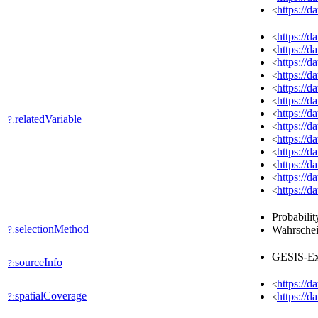
https://
<
https://
<
https://
<
https://
<
https://
<
https://
<
https://
<
https://
<
relatedVariable
?:
https://
<
https://
<
https://
<
https://
<
https://
<
https://
<
Probabilit
selectionMethod
Wahrschei
?:
GESIS-Ex
sourceInfo
?:
https://d
<
spatialCoverage
https://d
?:
<