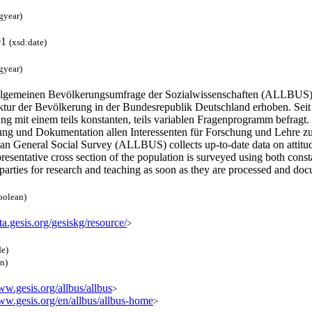
gyear)
01
(xsd:date)
gyear)
llgemeinen Bevölkerungsumfrage der Sozialwissenschaften (ALLBUS) w
ktur der Bevölkerung in der Bundesrepublik Deutschland erhoben. Seit 1
g mit einem teils konstanten, teils variablen Fragenprogramm befragt.
ung und Dokumentation allen Interessenten für Forschung und Lehre z
n General Social Survey (ALLBUS) collects up-to-date data on attitude
resentative cross section of the population is surveyed using both co
 parties for research and teaching as soon as they are processed and d
oolean)
ata.gesis.org/gesiskg/resource/
>
de)
en)
ww.gesis.org/allbus/allbus
>
www.gesis.org/en/allbus/allbus-home
>