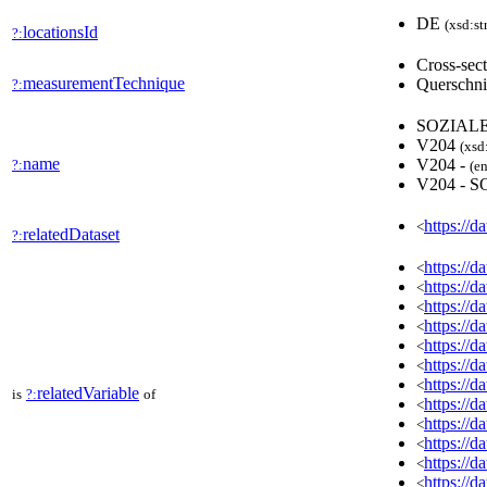
DE
(xsd:st
locationsId
?:
Cross-sec
measurementTechnique
Querschni
?:
SOZIAL
V204
(xsd
name
V204 -
?:
(en
V204 -
https://d
<
relatedDataset
?:
https://
<
https://
<
https://
<
https://
<
https://
<
https://
<
https://
<
relatedVariable
is
?:
of
https://
<
https://
<
https://
<
https://
<
https://
<