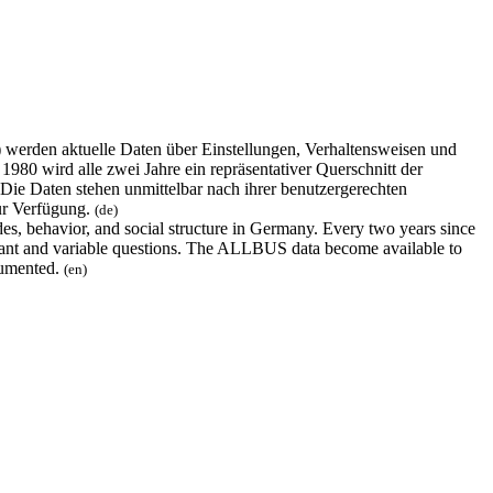
erden aktuelle Daten über Einstellungen, Verhaltensweisen und
980 wird alle zwei Jahre ein repräsentativer Querschnitt der
 Die Daten stehen unmittelbar nach ihrer benutzergerechten
ur Verfügung.
(de)
s, behavior, and social structure in Germany. Every two years since
nstant and variable questions. The ALLBUS data become available to
ocumented.
(en)