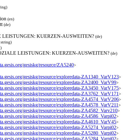
ring)
tion
(en)
tt
(de)
E LEISTUNGEN: KUERZEN-AUSWEITEN?
(de)
:string)
)
 SOZIALE LEISTUNGEN: KUERZEN-AUSWEITEN?
(de)
ata.gesis.org/gesiskg/resource/ZA5240
>
data.gesis.org/gesiskg/resource/exploredata-ZA1340_VarV123
>
data.gesis.org/gesiskg/resource/exploredata-ZA2400_VarV99
>
data.gesis.org/gesiskg/resource/exploredata-ZA3450_VarV175
>
data.gesis.org/gesiskg/resource/exploredata-ZA3762_VarV171
>
data.gesis.org/gesiskg/resource/exploredata-ZA4574_VarV206
>
data.gesis.org/gesiskg/resource/exploredata-ZA4578_VarV211
>
data.gesis.org/gesiskg/resource/exploredata-ZA4582_Varv210
>
data.gesis.org/gesiskg/resource/exploredata-ZA4586_Varpi02
>
data.gesis.org/gesiskg/resource/exploredata-ZA4610_VarV45
>
data.gesis.org/gesiskg/resource/exploredata-ZA5274_Varpi02
>
data.gesis.org/gesiskg/resource/exploredata-ZA5280_Varpi02
>
data.gesis.org/gesiskg/resource/exploredata-ZA5284_Varpi02
>