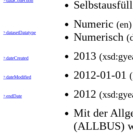
dataCollection
?:
Selbstausfül
Numeric
(en)
datasetDatatype
?:
Numerisch
(
2013
(xsd:gye
dateCreated
?:
2012-01-01
dateModified
?:
2012
(xsd:gye
endDate
?:
Mit der All
(ALLBUS) wer