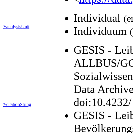
Individual
(e
analysisUnit
?:
Individuum
GESIS - Leib
ALLBUS/GGS
Sozialwisse
Data Archive
doi:10.4232
citationString
?:
GESIS - Leib
Bevölkerung