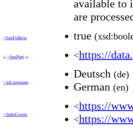
available to 
are process
true
(xsd:bool
hasFulltext
?:
https://data
<
hasPart
is
?:
of
Deutsch
(de)
inLanguage
?:
German
(en)
https://www
<
linksGroup
?:
https://www
<