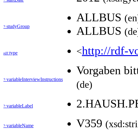
?:
ALLBUS
(en
studyGroup
?:
ALLBUS
(de
http://rdf-v
<
type
rdf:
Vorgaben bit
variableInterviewInstructions
?:
(de)
2.HAUSH.P
variableLabel
?:
V359
(xsd:str
variableName
?: