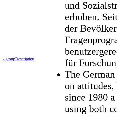
und Sozialst
erhoben. Sei
der Bevölker
Fragenprogra
benutzergere
groupDescription
?:
für Forschun
The German G
on attitudes
since 1980 a 
using both c