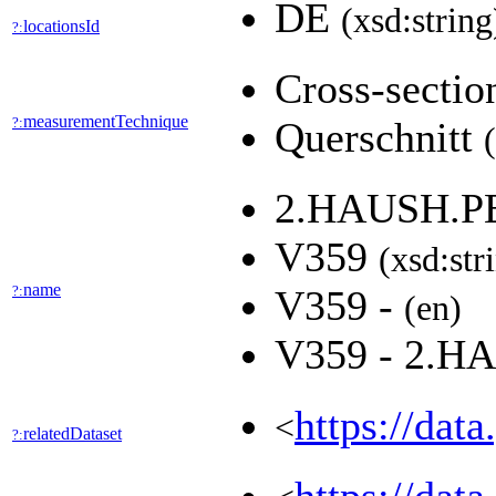
DE
(xsd:string
locationsId
?:
Cross-secti
measurementTechnique
?:
Querschnitt
2.HAUSH.P
V359
(xsd:str
name
?:
V359 -
(en)
V359 - 2.
https://dat
<
relatedDataset
?: