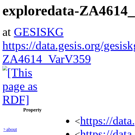
exploredata-ZA4614
at
GESISKG
https://data.gesis.org/gesis
ZA4614_VarV359
Property
https://dat
<
about
?:
https://dat
<