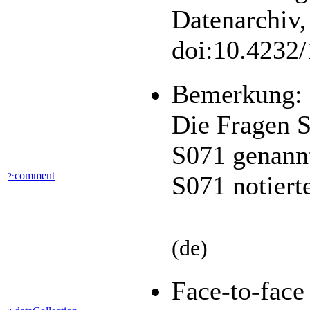
Datenarchiv,
doi:10.4232
Bemerkung:
Die Fragen 
S071 genannt
comment
?:
S071 notiert
(de)
Face-to-fac