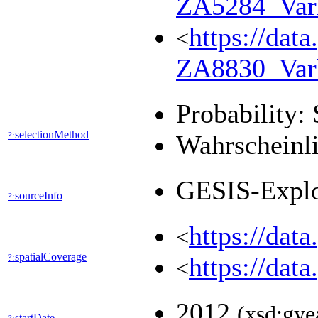
ZA5284_Var
https://dat
<
ZA8830_Var
Probability: 
selectionMethod
?:
Wahrscheinli
GESIS-Expl
sourceInfo
?:
https://dat
<
spatialCoverage
?:
https://dat
<
2012
(xsd:gye
startDate