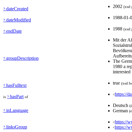
2002
(xsd:
dateCreated
?:
1988-01-
dateModified
?:
1988
(xsd:
endDate
?:
Mit der A
Sozialstru
Bevölkerun
Aufbereit
groupDescription
?:
The Germa
1980 a rep
interested
true
(xsd:b
hasFulltext
?:
https://d
<
hasPart
is
?:
of
Deutsch
(
inLanguage
German
?:
(
https://w
<
linksGroup
https://
?:
<