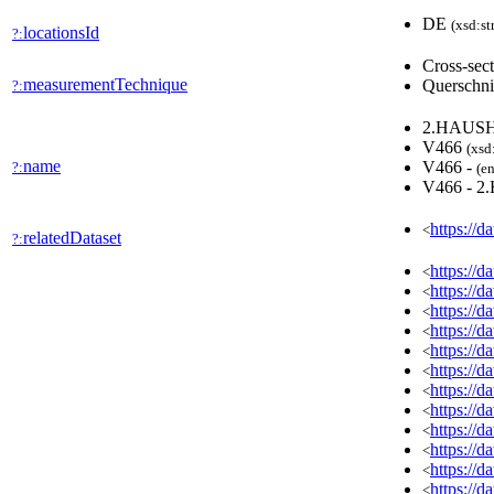
DE
(xsd:st
locationsId
?:
Cross-sec
measurementTechnique
Querschni
?:
2.HAUS
V466
(xsd
name
V466 -
?:
(en
V466 - 
https://d
<
relatedDataset
?:
https://
<
https://
<
https://
<
https://
<
https://
<
https://
<
https://
<
https://
<
https://
<
https://
<
https://
<
https://
<