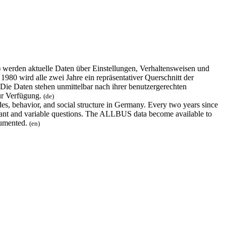
erden aktuelle Daten über Einstellungen, Verhaltensweisen und
980 wird alle zwei Jahre ein repräsentativer Querschnitt der
 Die Daten stehen unmittelbar nach ihrer benutzergerechten
ur Verfügung.
(de)
s, behavior, and social structure in Germany. Every two years since
nstant and variable questions. The ALLBUS data become available to
ocumented.
(en)