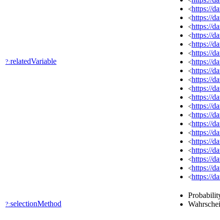
<
https://
<
https://
<
https://
<
https://
<
https://
<
https://
<
relatedVariable
https://
?:
<
https://
<
https://
<
https://
<
https://
<
https://
<
https://
<
https://
<
https://
<
https://
<
https://
<
https://
<
https://
<
https://
<
Probabilit
selectionMethod
Wahrschei
?: