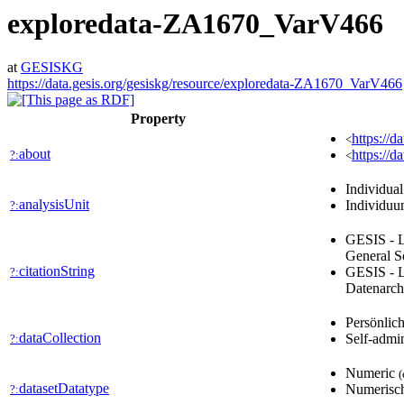
exploredata-ZA1670_VarV466
at
GESISKG
https://data.gesis.org/gesiskg/resource/exploredata-ZA1670_VarV466
Property
https://d
<
about
https://d
?:
<
Individua
analysisUnit
Individu
?:
GESIS - L
General S
citationString
GESIS - L
?:
Datenarch
Persönlic
dataCollection
Self-admin
?:
Numeric
(
datasetDatatype
Numerisc
?: