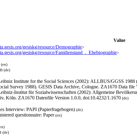
Value
ata.gesis.org/gesiskg/resource/Demographie
>
ata.gesis.org/gesiskg/resource/Familienstand_._Ehebiographie
>
l
(en)
um
(de)
eibniz Institute for the Social Sciences (2002): ALLBUS/GGSS 1988
ocial Survey 1988). GESIS Data Archive, Cologne. ZA1670 Data file 
eibniz-Institut für Sozialwissenschaften (2002): Allgemeine Bevölk
iv, Köln. ZA1670 Datenfile Version 1.0.0, doi:10.4232/1.1670
(de)
hes Interview: PAPI (Papierfragebogen)
(de)
istered questionnaire: Paper
(en)
en)
h
(de)