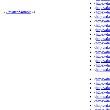
https://
<
https://
<
relatedVariable
https://
is
?:
of
<
https://
<
https://
<
https://
<
https://
<
https://
<
https://
<
https://
<
https://
<
https://
<
https://
<
https://
<
https://
<
https://
<
https://
<
https://
<
https://
<
https://
<
https://
<
https://
<
https://
<
https://