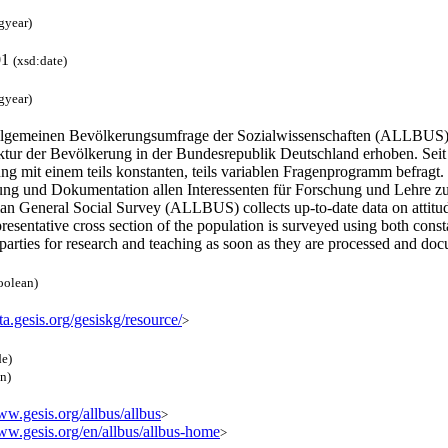
gyear)
01
(xsd:date)
gyear)
llgemeinen Bevölkerungsumfrage der Sozialwissenschaften (ALLBUS) w
ktur der Bevölkerung in der Bundesrepublik Deutschland erhoben. Seit 1
g mit einem teils konstanten, teils variablen Fragenprogramm befragt.
ung und Dokumentation allen Interessenten für Forschung und Lehre z
n General Social Survey (ALLBUS) collects up-to-date data on attitude
resentative cross section of the population is surveyed using both co
 parties for research and teaching as soon as they are processed and d
oolean)
ata.gesis.org/gesiskg/resource/
>
de)
en)
ww.gesis.org/allbus/allbus
>
www.gesis.org/en/allbus/allbus-home
>