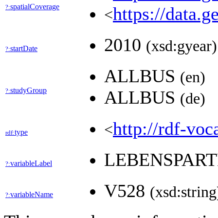
spatialCoverage
?:
https://data.
<
2010
(xsd:gyear)
startDate
?:
ALLBUS
(en)
studyGroup
?:
ALLBUS
(de)
http://rdf-voc
<
type
rdf:
LEBENSPART
variableLabel
?:
V528
(xsd:string
variableName
?: