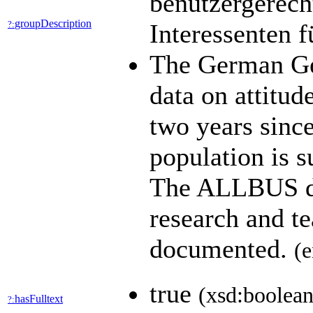
benutzergerech
groupDescription
?:
Interessenten 
The German Ge
data on attitud
two years since
population is s
The ALLBUS dat
research and t
documented.
(e
true
(xsd:boolean
hasFulltext
?: