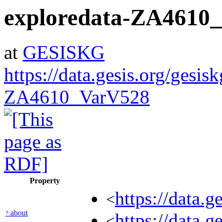
exploredata-ZA4610
at
GESISKG
https://data.gesis.org/gesis
ZA4610_VarV528
Property
https://data.
<
about
?:
https://data.
<