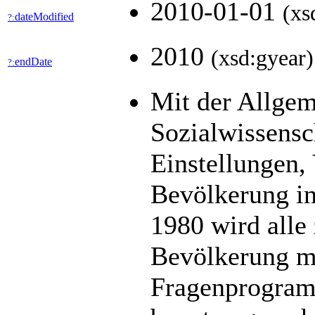
2010-01-01
(xs
dateModified
?:
2010
(xsd:gyear)
endDate
?:
Mit der Allge
Sozialwissens
Einstellungen,
Bevölkerung in
1980 wird alle 
Bevölkerung mit
Fragenprogramm