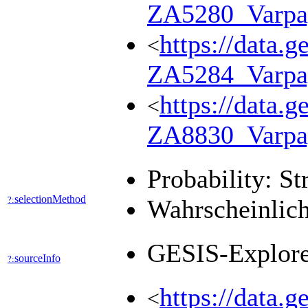
ZA5280_Varpa
https://data.g
<
ZA5284_Varpa
https://data.g
<
ZA8830_Varpa
Probability: St
selectionMethod
?:
Wahrscheinlich
GESIS-Explor
sourceInfo
?:
https://data.
<