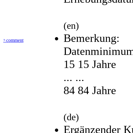
(en)
Bemerkung:
comment
?:
Datenminimum
15 15 Jahre
... ...
84 84 Jahre
(de)
Ergänzender K