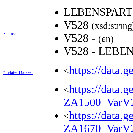
LEBENSPART
V528
(xsd:string
name
?:
V528 -
(en)
V528 - LEBE
https://data.
<
relatedDataset
?:
https://data.g
<
ZA1500_VarV
https://data.g
<
ZA1670_VarV