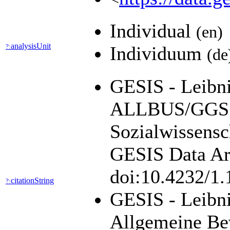
Individual
(en)
analysisUnit
?:
Individuum
(de
GESIS - Leibniz
ALLBUS/GGSS 
Sozialwissensc
GESIS Data Arc
doi:10.4232/1
citationString
?:
GESIS - Leibni
Allgemeine Be