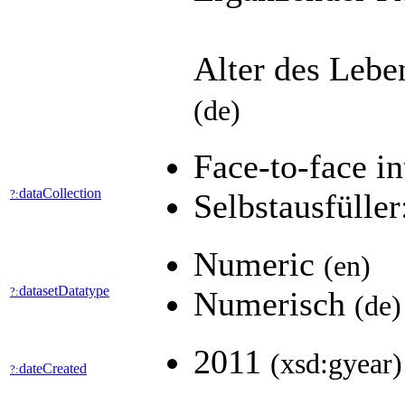
Alter des Lebe
(de)
Face-to-face 
dataCollection
?:
Selbstausfülle
Numeric
(en)
datasetDatatype
?:
Numerisch
(de)
2011
(xsd:gyear)
dateCreated
?: