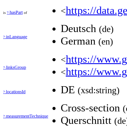
https://data.g
<
hasPart
is
?:
of
Deutsch
(de)
inLanguage
?:
German
(en)
https://www.ge
<
linksGroup
?:
https://www.g
<
DE
(xsd:string)
locationsId
?:
Cross-section
(
measurementTechnique
?:
Querschnitt
(de