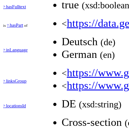
true
(xsd:boolean
hasFulltext
?:
https://data.g
<
hasPart
is
?:
of
Deutsch
(de)
inLanguage
?:
German
(en)
https://www.ge
<
linksGroup
?:
https://www.g
<
DE
(xsd:string)
locationsId
?:
Cross-section
(