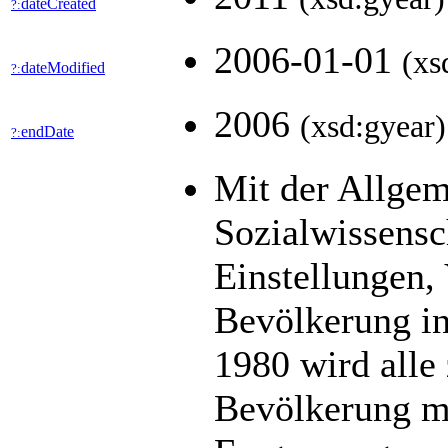
dateCreated
?:
2006-01-01
(xs
dateModified
?:
2006
(xsd:gyear)
endDate
?:
Mit der Allge
Sozialwissens
Einstellungen,
Bevölkerung in
1980 wird alle 
Bevölkerung mit