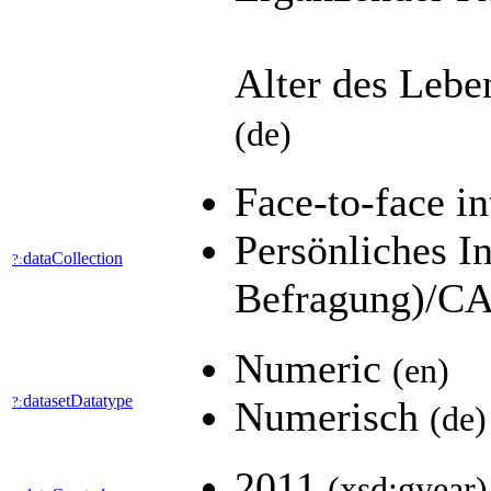
Alter des Lebe
(de)
Face-to-face 
Persönliches I
dataCollection
?:
Befragung)/CA
Numeric
(en)
datasetDatatype
?:
Numerisch
(de)
2011
(xsd:gyear)