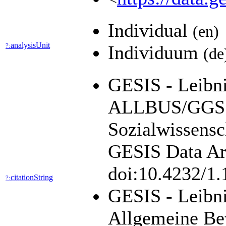
Individual
(en)
analysisUnit
?:
Individuum
(de
GESIS - Leibniz
ALLBUS/GGSS 
Sozialwissensc
GESIS Data Arc
doi:10.4232/1
citationString
?:
GESIS - Leibni
Allgemeine Be