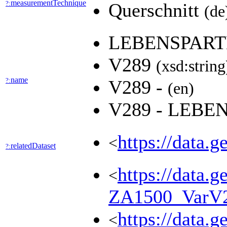
measurementTechnique
?:
Querschnitt
(de
LEBENSPART
V289
(xsd:string
name
?:
V289 -
(en)
V289 - LEBE
https://data.
<
relatedDataset
?:
https://data.g
<
ZA1500_VarV
https://data.g
<