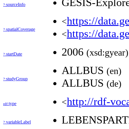
GESIS-Explor
sourceInfo
?:
https://data.
<
spatialCoverage
?:
https://data.
<
2006
(xsd:gyear)
startDate
?:
ALLBUS
(en)
studyGroup
?:
ALLBUS
(de)
http://rdf-voc
<
type
rdf:
LEBENSPART
variableLabel
?: