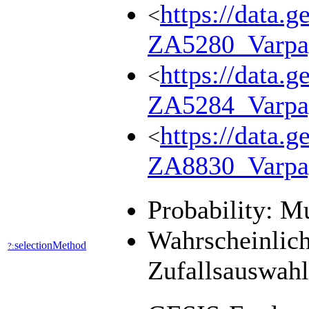
https://data.g
<
ZA5280_Varpa
https://data.g
<
ZA5284_Varpa
https://data.g
<
ZA8830_Varpa
Probability: M
Wahrscheinlich
selectionMethod
?:
Zufallsauswah