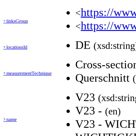
https://www
<
linksGroup
?:
https://www
<
DE
(xsd:string
locationsId
?:
Cross-secti
measurementTechnique
?:
Querschnitt
V23
(xsd:strin
V23 -
(en)
name
?:
V23 - WIC