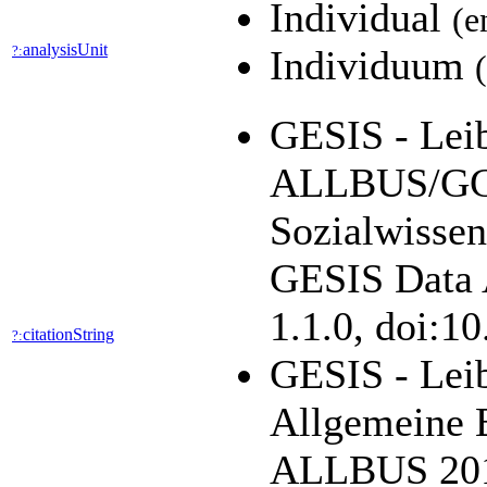
Individual
(e
analysisUnit
?:
Individuum
GESIS - Leibn
ALLBUS/GGS
Sozialwissen
GESIS Data A
1.1.0, doi:1
citationString
?:
GESIS - Leib
Allgemeine 
ALLBUS 2010