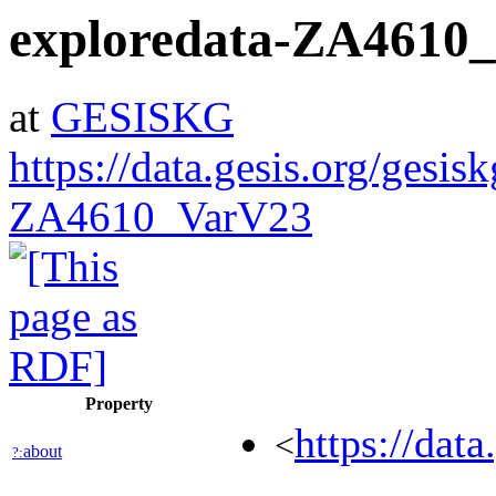
exploredata-ZA4610
at
GESISKG
https://data.gesis.org/gesis
ZA4610_VarV23
Property
https://dat
<
about
?: