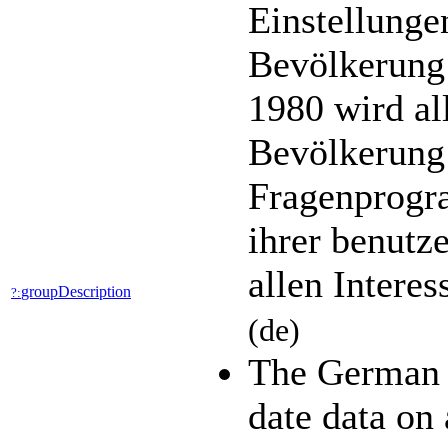
Einstellunge
Bevölkerung 
1980 wird al
Bevölkerung 
Fragenprogra
ihrer benutz
allen Intere
groupDescription
?:
(de)
The German 
date data on 