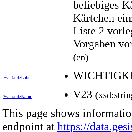
beliebiges K
Kärtchen ein
Liste 2 vorl
Vorgaben vor
(en)
WICHTIGKE
variableLabel
?:
V23
(xsd:strin
variableName
?:
This page shows informati
endpoint at
https://data.ges