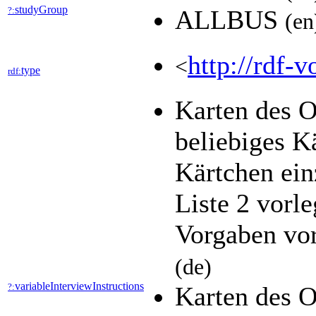
studyGroup
?:
ALLBUS
(en
http://rdf-v
<
type
rdf:
Karten des 
beliebiges K
Kärtchen ein
Liste 2 vorl
Vorgaben vor
(de)
variableInterviewInstructions
?:
Karten des 