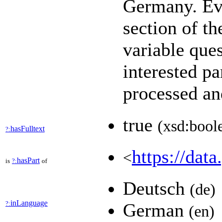
Germany. Eve
section of t
variable que
interested pa
processed a
true
(xsd:bool
hasFulltext
?:
https://data
<
hasPart
is
?:
of
Deutsch
(de)
inLanguage
?:
German
(en)