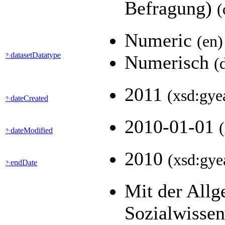
Befragung)
(
Numeric
(en)
datasetDatatype
?:
Numerisch
(
2011
(xsd:gye
dateCreated
?:
2010-01-01
dateModified
?:
2010
(xsd:gye
endDate
?:
Mit der All
Sozialwisse