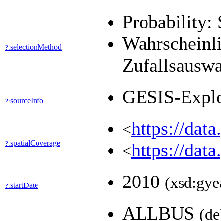
Probability: 
Wahrscheinli
selectionMethod
?:
Zufallsausw
GESIS-Expl
sourceInfo
?:
https://dat
<
spatialCoverage
?:
https://dat
<
2010
(xsd:gye
startDate
?:
ALLBUS
(de