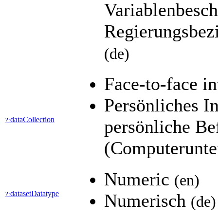
Variablenbesch
Regierungsbez
(de)
Face-to-face i
Persönliches I
dataCollection
?:
persönliche B
(Computerunte
Numeric
(en)
datasetDatatype
?:
Numerisch
(de)