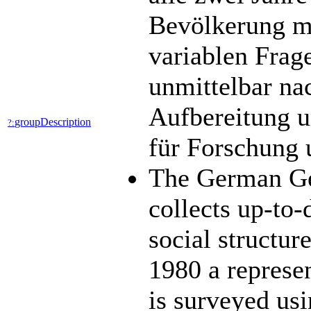
Bevölkerung mit
variablen Frag
unmittelbar na
Aufbereitung u
groupDescription
?:
für Forschung 
The German Ge
collects up-to-
social structu
1980 a represen
is surveyed usi