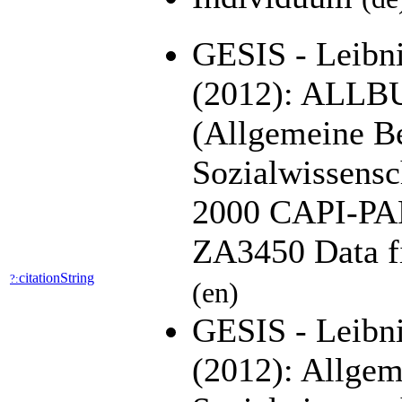
GESIS - Leibniz
(2012): ALLB
(Allgemeine B
Sozialwissensc
2000 CAPI-PAP
ZA3450 Data fi
citationString
?:
(en)
GESIS - Leibni
(2012): Allge