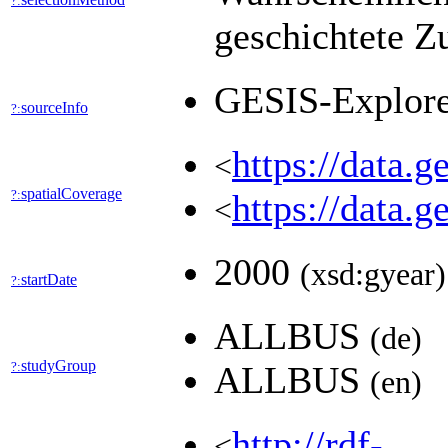
?:
geschichtete Z
GESIS-Explor
sourceInfo
?:
https://data.
<
spatialCoverage
?:
https://data.
<
2000
(xsd:gyear)
startDate
?:
ALLBUS
(de)
studyGroup
?:
ALLBUS
(en)
http://rdf-
<