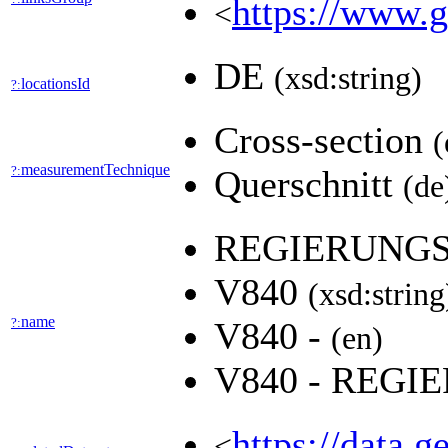
https://www.g
<
DE
(xsd:string)
locationsId
?:
Cross-section
(
measurementTechnique
?:
Querschnitt
(de
REGIERUNG
V840
(xsd:string
name
?:
V840 -
(en)
V840 - REG
https://data.
<