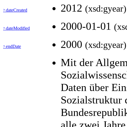
2012
(xsd:gyear)
dateCreated
?:
2000-01-01
(xs
dateModified
?:
2000
(xsd:gyear)
endDate
?:
Mit der Allge
Sozialwissens
Daten über Ein
Sozialstruktur
Bundesrepublik
alle zwei Jahre