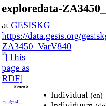
exploredata-ZA3450
at
GESISKG
https://data.gesis.org/gesis
ZA3450_VarV840
Property
Individual
(en)
analysisUnit
?:
Individuum
(de