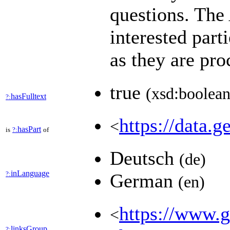
questions. Th
interested part
as they are pr
true
(xsd:boolean
hasFulltext
?:
https://data.g
<
hasPart
is
?:
of
Deutsch
(de)
inLanguage
?:
German
(en)
https://www.ge
<
linksGroup
?: