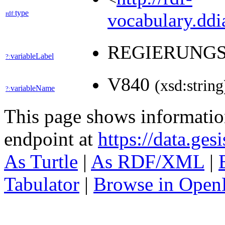
type
rdf:
vocabulary.ddia
REGIERUNG
variableLabel
?:
V840
(xsd:string
variableName
?:
This page shows informati
endpoint at
https://data.ges
As Turtle
|
As RDF/XML
|
Tabulator
|
Browse in Open