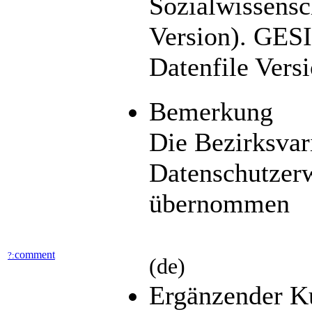
Sozialwissensc
Version). GES
Datenfile Vers
Bemerkung
Die Bezirksvar
Datenschutzerw
übernommen
comment
?:
(de)
Ergänzender K