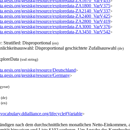
data.gesis.org/gesiskg/resource/exploredata-ZA1670_VarV435
>
data.gesis.org/gesiskg/resource/exploredata-ZA1800_VarV375
>
data.gesis.org/gesiskg/resource/exploredata-ZA2140_VarV337
>
data.gesis.org/gesiskg/resource/exploredata-ZA2400_VarV425
>
data.gesis.org/gesiskg/resource/exploredata-ZA2800_VarV419
>
data.gesis.org/gesiskg/resource/exploredata-ZA3000_VarV376
>
data.gesis.org/gesiskg/resource/exploredata-ZA3450_VarV542
>
y: Stratified: Disproportional
(en)
nlichkeitsauswahl: Disproportional geschichtete Zufallsauswahl
(de)
ploreData
(xsd:string)
ata.gesis.org/gesiskg/resource/Deutschland
>
ata.gesis.org/gesiskg/resource/Germany
>
gyear)
S
(de)
S
(en)
f-vocabulary.ddialliance.org/lifecycle#Variable
>
tändigen nach dem durchschnittlichen monatlichen Netto-Einkommen, ab
mität hinweisen und Liste S102 vorlegen. Um Angabe des Kennbuchst