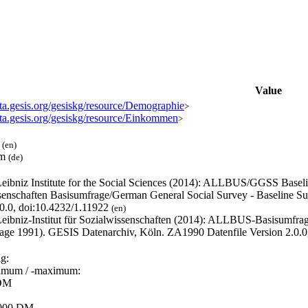
Value
ata.gesis.org/gesiskg/resource/Demographie
>
data.gesis.org/gesiskg/resource/Einkommen
>
l
(en)
um
(de)
eibniz Institute for the Social Sciences (2014): ALLBUS/GGSS Base
senschaften Basisumfrage/German General Social Survey - Baseline S
.0.0, doi:10.4232/1.11922
(en)
eibniz-Institut für Sozialwissenschaften (2014): ALLBUS-Basisumfra
age 1991). GESIS Datenarchiv, Köln. ZA1990 Datenfile Version 2.0.0
g:
imum / -maximum:
 DM
5000 DM