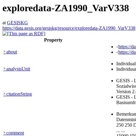
exploredata-ZA1990_VarV338
at
GESISKG
https://data.gesis.org/gesiskg/resource/exploredata-ZA1990_VarV338
Property
https://d
<
about
https://
?:
<
Individua
analysisUnit
Individu
?:
GESIS - L
Sozialwis
Version 2
citationString
?:
GESIS - L
Basisumfr
Bemerkun
Datenmin
250 250
... ...
comment
?:
15000 1