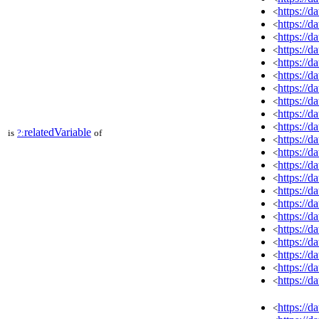
https://
<
https://
<
https://
<
https://
<
https://
<
https://
<
https://
<
https://
<
https://
<
https://
<
relatedVariable
is
?:
of
https://
<
https://
<
https://
<
https://
<
https://
<
https://
<
https://
<
https://
<
https://
<
https://
<
https://
<
https://
<
https://
<