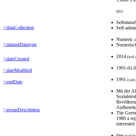
(de)
Selbstausf
dataCollection
Self-admin
?:
Numeric
(
datasetDatatype
Numerisc
?:
2014
(xsd:
dateCreated
?:
1991-01-
dateModified
?:
1991
(xsd:
endDate
?:
Mit der A
Sozialstru
Bevölkerun
Aufbereit
groupDescription
?:
The Germa
1980 a rep
interested
true
(xsd:b