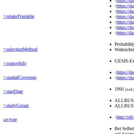
https://
<
https://
<
https://
<
relatedVariable
https://
?:
<
https://
<
https://
<
https://
<
Probabilit
selectionMethod
Wahrschei
?:
GESIS-Ex
sourceInfo
?:
https://d
<
spatialCoverage
https://d
?:
<
1991
(xsd:
startDate
?:
ALLBU
studyGroup
ALLBU
?:
http://rd
<
type
rdf:
Bei Selbs
auf Anony