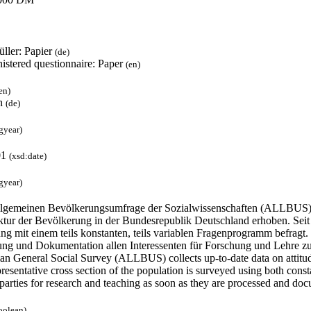
üller: Papier
(de)
istered questionnaire: Paper
(en)
en)
h
(de)
gyear)
01
(xsd:date)
gyear)
llgemeinen Bevölkerungsumfrage der Sozialwissenschaften (ALLBUS) w
ktur der Bevölkerung in der Bundesrepublik Deutschland erhoben. Seit 1
g mit einem teils konstanten, teils variablen Fragenprogramm befragt.
ung und Dokumentation allen Interessenten für Forschung und Lehre z
n General Social Survey (ALLBUS) collects up-to-date data on attitude
resentative cross section of the population is surveyed using both co
 parties for research and teaching as soon as they are processed and d
oolean)