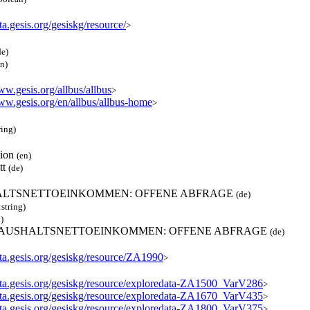
ata.gesis.org/gesiskg/resource/
>
de)
en)
ww.gesis.org/allbus/allbus
>
www.gesis.org/en/allbus/allbus-home
>
ring)
tion
(en)
tt
(de)
LTSNETTOEINKOMMEN: OFFENE ABFRAGE
(de)
:string)
)
 HAUSHALTSNETTOEINKOMMEN: OFFENE ABFRAGE
(de)
ata.gesis.org/gesiskg/resource/ZA1990
>
data.gesis.org/gesiskg/resource/exploredata-ZA1500_VarV286
>
data.gesis.org/gesiskg/resource/exploredata-ZA1670_VarV435
>
data.gesis.org/gesiskg/resource/exploredata-ZA1800_VarV375
>