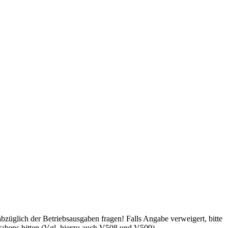
züglich der Betriebsausgaben fragen! Falls Angabe verweigert, bitte
abens bitten (Vgl. hierzu auch V508 und V509)