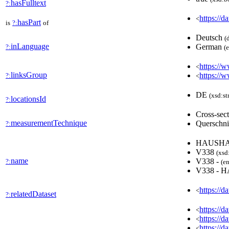
hasFulltext
?:
https://d
<
hasPart
is
?:
of
Deutsch
(
inLanguage
German
?:
(
https://w
<
linksGroup
https://
?:
<
DE
(xsd:st
locationsId
?:
Cross-sec
measurementTechnique
Querschni
?:
HAUSHA
V338
(xsd
name
V338 -
?:
(en
V338 -
https://d
<
relatedDataset
?:
https://
<
https://
<
https://
<