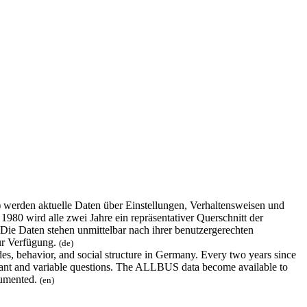
erden aktuelle Daten über Einstellungen, Verhaltensweisen und
980 wird alle zwei Jahre ein repräsentativer Querschnitt der
 Die Daten stehen unmittelbar nach ihrer benutzergerechten
ur Verfügung.
(de)
s, behavior, and social structure in Germany. Every two years since
nstant and variable questions. The ALLBUS data become available to
ocumented.
(en)