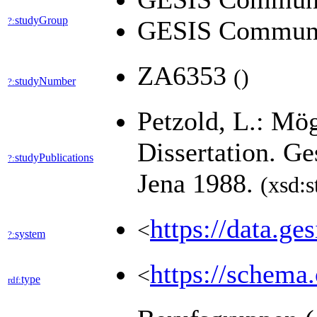
studyGroup
?:
GESIS Communi
ZA6353
(
)
studyNumber
?:
Petzold, L.: Mög
Dissertation. Ge
studyPublications
?:
Jena 1988.
(xsd:s
https://data.ge
<
system
?:
https://schema.
<
type
rdf: