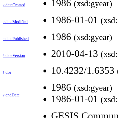
1986
(xsd:gyear)
dateCreated
?:
1986-01-01
(xsd:
dateModified
?:
1986
(xsd:gyear)
datePublished
?:
2010-04-13
(xsd:
dateVersion
?:
10.4232/1.6353
doi
?:
1986
(xsd:gyear)
endDate
?:
1986-01-01
(xsd:
GESIS Community