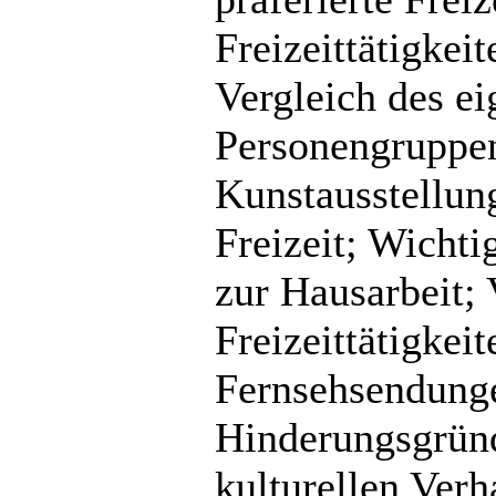
Freizeittätigkei
Vergleich des ei
Personengruppen
Kunstausstellun
Freizeit; Wicht
zur Hausarbeit; 
Freizeittätigkei
Fernsehsendunge
Hinderungsgründ
kulturellen Verh