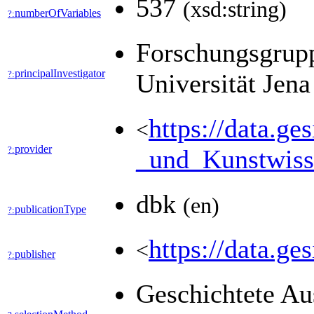
537
(xsd:string)
numberOfVariables
?:
Forschungsgruppe
principalInvestigator
?:
Universität Jen
https://data.g
<
provider
?:
_und_Kunstwiss
dbk
(en)
publicationType
?:
https://data.g
<
publisher
?:
Geschichtete A