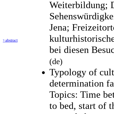
Weiterbildung; 
Sehenswürdigkei
Jena; Freizeitor
kulturhistorisch
abstract
?:
bei diesen Besu
(de)
Typology of cult
determination fac
Topics: Time bet
to bed, start of