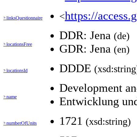
https://access.
<
linksQuestionnaire
?:
DDR: Jena
(de)
locationsFree
?:
GDR: Jena
(en)
DDDE
(xsd:string
locationsId
?:
Development and
name
?:
Entwicklung und
1721
(xsd:string)
numberOfUnits
?: