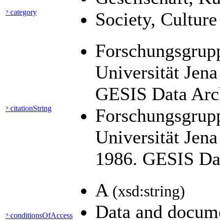
category
?:
Society, Cultur
Forschungsgruppe
Universität Jena
GESIS Data Arch
citationString
?:
Forschungsgruppe
Universität Jen
1986. GESIS Dat
A
(xsd:string)
Data and docume
conditionsOfAccess
?: