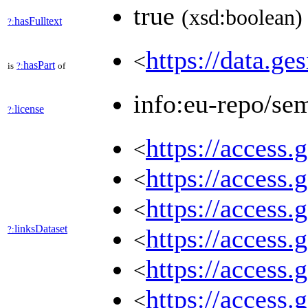
true
(xsd:boolean)
hasFulltext
?:
https://data.ge
<
hasPart
is
?:
of
info:eu-repo/se
license
?:
https://access.
<
https://access.
<
https://access.
<
linksDataset
?:
https://access.
<
https://access.
<
https://access.
<