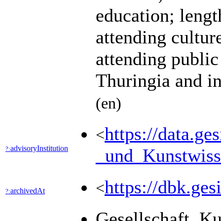
education; lengt
attending culture
attending public 
Thuringia and in
(en)
https://data.g
<
advisoryInstitution
?:
_und_Kunstwiss
https://dbk.
<
archivedAt
?:
Gesellschaft, K