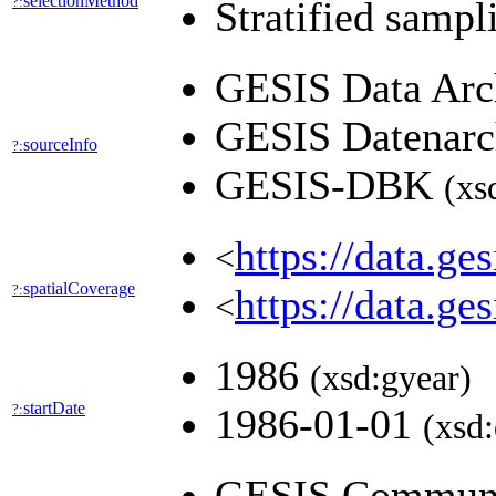
selectionMethod
?:
Stratified samp
GESIS Data Arch
GESIS Datenarch
sourceInfo
?:
GESIS-DBK
(xs
https://data.
<
spatialCoverage
?:
https://data.
<
1986
(xsd:gyear)
startDate
?:
1986-01-01
(xsd:
GESIS Communi