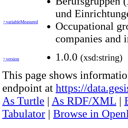
Berufsgruppen (A
und Einrichtung
variableMeasured
?:
Occupational gr
companies and i
1.0.0
(xsd:string)
version
?:
This page shows informati
endpoint at
https://data.ges
As Turtle
|
As RDF/XML
|
Tabulator
|
Browse in Open