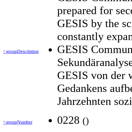
prepared for sec
GESIS by the sci
constantly expan
GESIS Community
groupDescription
?:
Sekundäranalyse
GESIS von der w
Gedankens aufbe
Jahrzehnten soz
0228
(
)
groupNumber
?: