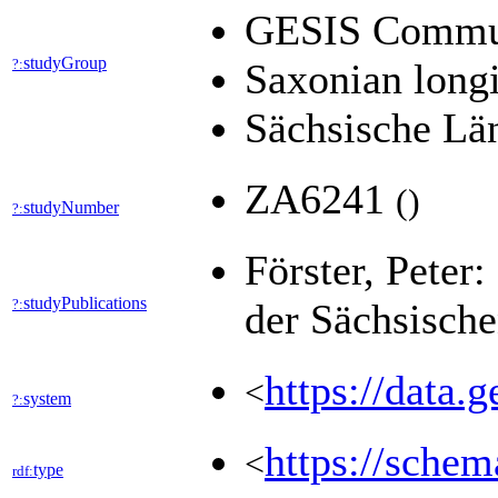
GESIS Commu
studyGroup
?:
Saxonian longi
Sächsische Lä
ZA6241
(
)
studyNumber
?:
Förster, Peter
studyPublications
?:
der Sächsisch
https://data.
<
system
?:
https://schem
<
type
rdf: