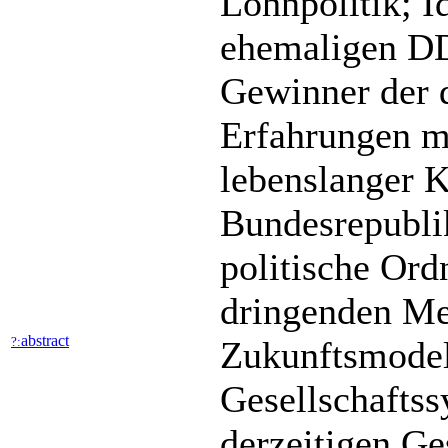
Lohnpolitik; Id
ehemaligen DDR
Gewinner der d
Erfahrungen m
lebenslanger K
Bundesrepublik
politische Ord
dringenden Me
abstract
?:
Zukunftsmodell
Gesellschafts
derzeitigen Ge