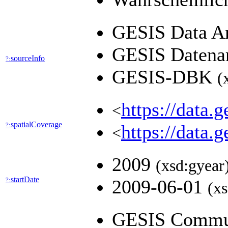
GESIS Data Arc
GESIS Datenarc
sourceInfo
?:
GESIS-DBK
(
https://data.
<
spatialCoverage
?:
https://data.
<
2009
(xsd:gyear
startDate
?:
2009-06-01
(xs
GESIS Commu