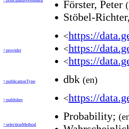
principalInvestigator
?:
Förster, Peter
Stöbel-Richte
https://data
<
https://data.
<
provider
?:
https://data
<
dbk
(en)
publicationType
?:
https://data.
<
publisher
?:
Probability;
(e
selectionMethod
?:
Wahrscheinlic