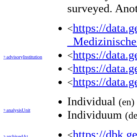
surveyed. Anot
https://data.
<
_Medizinisch
https://data
<
advisoryInstitution
?:
https://data
<
https://data
<
Individual
(en)
analysisUnit
?:
Individuum
(de
https://dbk
<
archivedAt
?: