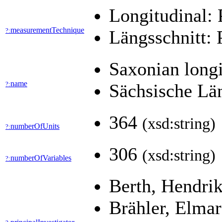
Longitudinal:
measurementTechnique
?:
Längsschnitt:
Saxonian longi
name
?:
Sächsische Län
364
(xsd:string)
numberOfUnits
?:
306
(xsd:string)
numberOfVariables
?:
Berth, Hendri
Brähler, Elma