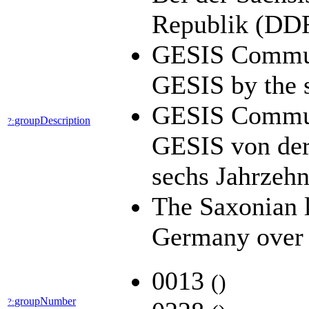
Republik (DDR
GESIS Communit
GESIS by the s
GESIS Communit
groupDescription
?:
GESIS von der
sechs Jahrzehn
The Saxonian lo
Germany over 
0013
(
)
groupNumber
?: