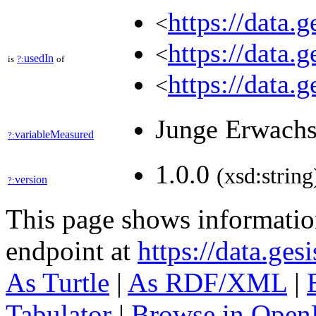
https://data.
<
https://data.
<
usedIn
is
?:
of
https://data.
<
Junge Erwachs
variableMeasured
?:
1.0.0
(xsd:string
version
?:
This page shows informati
endpoint at
https://data.ges
As Turtle
|
As RDF/XML
|
Tabulator
|
Browse in Open