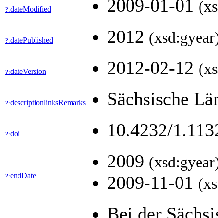
2009-01-01
(xs
dateModified
?:
2012
(xsd:gyear
datePublished
?:
2012-02-12
(xs
dateVersion
?:
Sächsische Lä
descriptionlinksRemarks
?:
10.4232/1.11
doi
?:
2009
(xsd:gyear
endDate
?:
2009-11-01
(xs
Bei der Sächsi