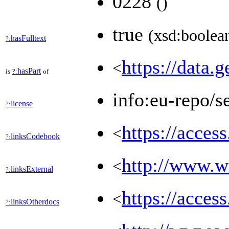
0228
(
)
true
(xsd:boolea
hasFulltext
?:
https://data.g
<
hasPart
is
?:
of
info:eu-repo/s
license
?:
https://acces
<
linksCodebook
?:
http://www.wi
<
linksExternal
?:
https://acces
<
linksOtherdocs
?: