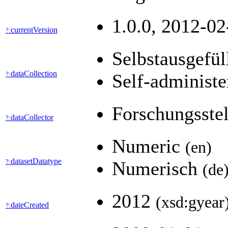
1.0.0, 2012-02
currentVersion
?:
Selbstausgefül
dataCollection
?:
Self-administe
Forschungsstel
dataCollector
?:
Numeric
(en)
datasetDatatype
?:
Numerisch
(de
2012
(xsd:gyear
dateCreated
?: