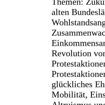
Themen: Zukunf
alten Bundeslä
Wohlstandsang
Zusammenwachs
Einkommensang
Revolution von
Protestaktione
Protestaktione
glückliches Eh
Mobilität, Ein
Altruismus und 