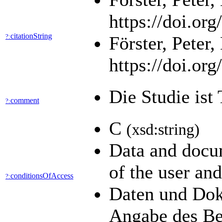
https://doi.or
citationString
?:
Förster, Peter
https://doi.or
Die Studie ist
comment
?:
C
(xsd:string)
Data and docum
of the user and
conditionsOfAccess
?:
Daten und Dok
Angabe des Be