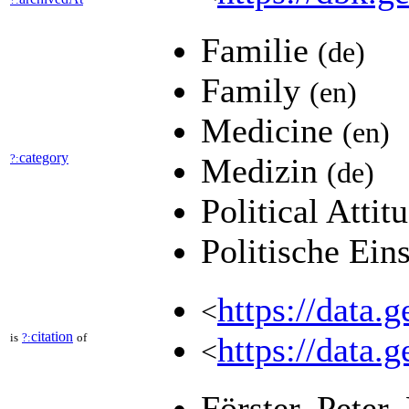
Familie
(de)
Family
(en)
Medicine
(en)
category
?:
Medizin
(de)
Political Atti
Politische Ein
https://data.
<
citation
is
?:
of
https://data.
<
Förster, Peter