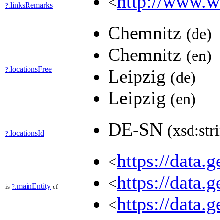
http://www.wi
<
linksRemarks
?:
Chemnitz
(de)
Chemnitz
(en)
locationsFree
?:
Leipzig
(de)
Leipzig
(en)
DE-SN
(xsd:str
locationsId
?:
https://data
<
https://data
<
mainEntity
is
?:
of
https://data.
<