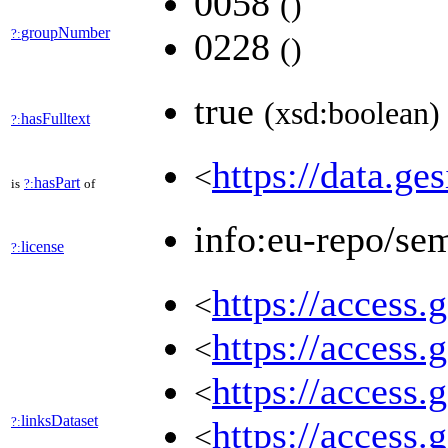
0058
(
)
groupNumber
?:
0228
(
)
true
(xsd:boolean)
hasFulltext
?:
https://data.ge
<
hasPart
is
?:
of
info:eu-repo/se
license
?:
https://access.
<
https://access.
<
https://access.
<
linksDataset
?:
https://access.
<