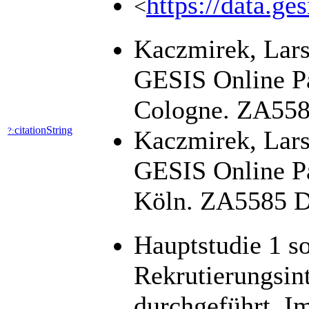
https://data.ge
<
Kaczmirek, Lars
GESIS Online Pa
Cologne. ZA5585
citationString
?:
Kaczmirek, Lars
GESIS Online Pa
Köln. ZA5585 Da
Hauptstudie 1 s
Rekrutierungsin
durchgeführt. I