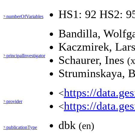
HS1: 92 HS2: 9
numberOfVariables
?:
Bandilla, Wolf
Kaczmirek, Lar
principalInvestigator
?:
Schaurer, Ines
(x
Struminskaya, 
https://data.
<
provider
?:
https://data.g
<
dbk
(en)
publicationType
?: