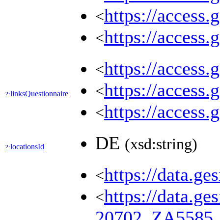
https://access.
<
https://access.
<
https://access.
<
https://access.
<
linksQuestionnaire
?:
https://access.
<
DE
(xsd:string)
locationsId
?:
https://data.g
<
https://data.ge
<
20702_ZA5585