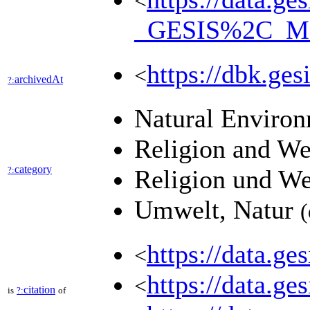
<
_GESIS%2C_M
https://dbk.
<
archivedAt
?:
Natural Enviro
Religion and W
category
?:
Religion und W
Umwelt, Natur
(
https://data.ge
<
https://data.ge
<
citation
is
?:
of