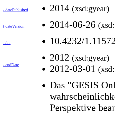
2014
(xsd:gyear)
datePublished
?:
2014-06-26
(xsd:
dateVersion
?:
10.4232/1.1157
doi
?:
2012
(xsd:gyear)
endDate
?:
2012-03-01
(xsd:
Das "GESIS Onlin
wahrscheinlichk
Perspektive bea