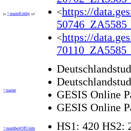
https://data.ge
<
mainEntity
is
?:
of
50746_ZA5585
https://data.ge
<
70110_ZA5585
Deutschlandstudi
Deutschlandstudi
name
?:
GESIS Online Pa
GESIS Online Pa
HS1: 420 HS2: 
numberOfUnits
?: