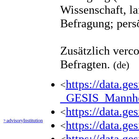
Wissenschaft, la
Befragung; pers
Zusätzlich verc
Befragten.
(de)
https://data.g
<
_GESIS_Mannh
https://data.
<
advisoryInstitution
?:
https://data.
<
https://data.g