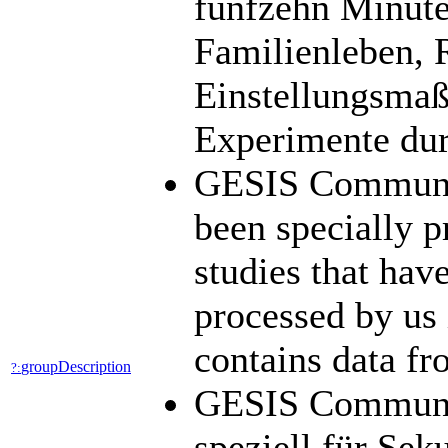
fünfzehn Minute
Familienleben, 
Einstellungsma
Experimente dur
GESIS Community
been specially p
studies that hav
processed by us 
contains data fr
groupDescription
?:
GESIS Community
speziell für Se