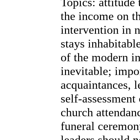
Topics: attitude
the income on t
intervention in 
stays inhabitabl
of the modern in
inevitable; impo
acquaintances, le
self-assessment 
church attendanc
funeral ceremony
leaders should n