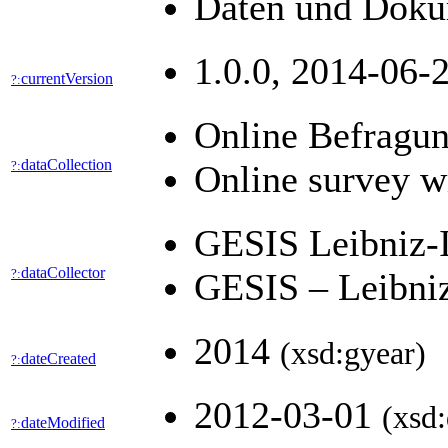
Daten und Dokum
1.0.0, 2014-06-2
currentVersion
?:
Online Befragun
dataCollection
?:
Online survey w
GESIS Leibniz-I
dataCollector
?:
GESIS – Leibniz
2014
(xsd:gyear)
dateCreated
?:
2012-03-01
(xsd:
dateModified
?: