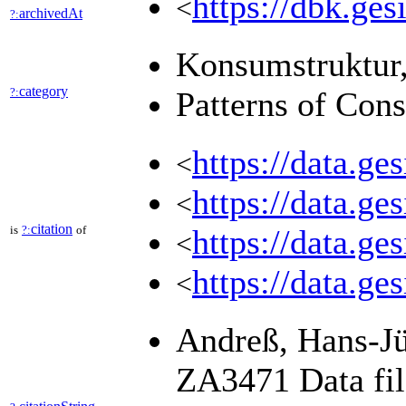
https://dbk.
<
archivedAt
?:
Konsumstruktur
category
?:
Patterns of Co
https://data.ge
<
https://data.ge
<
citation
is
?:
of
https://data.ge
<
https://data.ge
<
Andreß, Hans-Jü
ZA3471 Data file