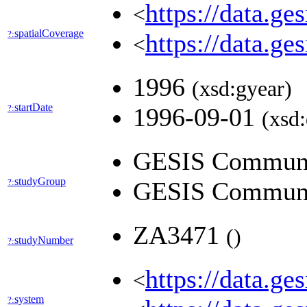
https://data.ge
<
spatialCoverage
?:
https://data.ge
<
1996
(xsd:gyear)
startDate
?:
1996-09-01
(xsd:
GESIS Communi
studyGroup
?:
GESIS Communi
ZA3471
(
)
studyNumber
?:
https://data.ge
<
system
?: