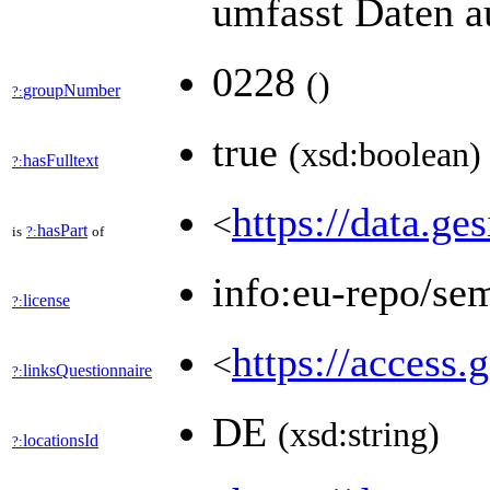
umfasst Daten a
0228
(
)
groupNumber
?:
true
(xsd:boolean)
hasFulltext
?:
https://data.ge
<
hasPart
is
?:
of
info:eu-repo/se
license
?:
https://access.
<
linksQuestionnaire
?:
DE
(xsd:string)
locationsId
?: