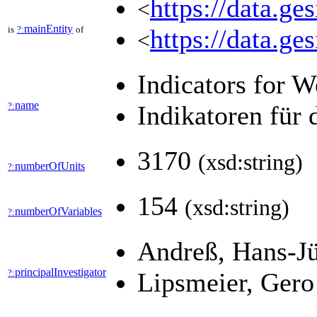
https://data.g
<
mainEntity
is
?:
of
https://data.g
<
Indicators for 
name
?:
Indikatoren für
3170
(xsd:string)
numberOfUnits
?:
154
(xsd:string)
numberOfVariables
?:
Andreß, Hans-J
principalInvestigator
?:
Lipsmeier, Ger