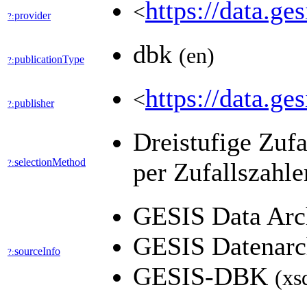
https://data.g
<
provider
?:
dbk
(en)
publicationType
?:
https://data.g
<
publisher
?:
Dreistufige Zuf
selectionMethod
?:
per Zufallszahl
GESIS Data Arch
GESIS Datenarch
sourceInfo
?:
GESIS-DBK
(xs