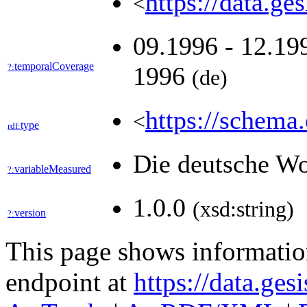
https://data.ge
<
09.1996 - 12.19
temporalCoverage
?:
1996
(de)
https://schema.
<
type
rdf:
Die deutsche Wo
variableMeasured
?:
1.0.0
(xsd:string)
version
?:
This page shows informati
endpoint at
https://data.ges