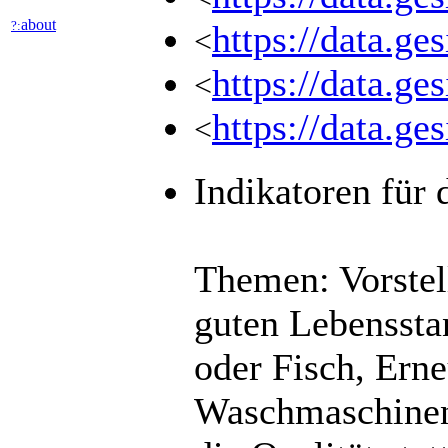
about
?:
https://data.ge
<
https://data.g
<
https://data.g
<
Indikatoren für 
Themen: Vorstel
guten Lebenssta
oder Fisch, Ern
Waschmaschinenb