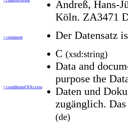
citationString
?:
Andreß, Hans-Jü
Köln. ZA3471 Da
Der Datensatz i
comment
?:
C
(xsd:string)
Data and documen
purpose the Data
conditionsOfAccess
?:
Daten und Dokum
zugänglich. Das
(de)