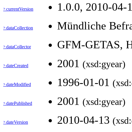
1.0.0, 2010-04-1
currentVersion
?:
Mündliche Befr
dataCollection
?:
GFM-GETAS, 
dataCollector
?:
2001
(xsd:gyear)
dateCreated
?:
1996-01-01
(xsd:
dateModified
?:
2001
(xsd:gyear)
datePublished
?:
2010-04-13
(xsd:
dateVersion
?: