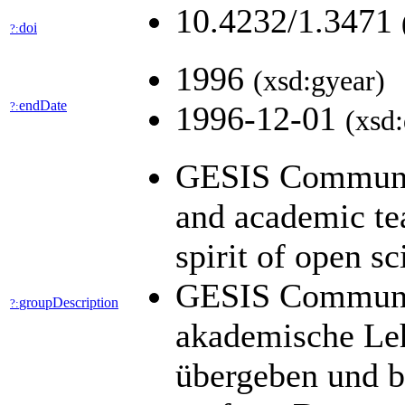
10.4232/1.3471
doi
?:
1996
(xsd:gyear)
endDate
?:
1996-12-01
(xsd:
GESIS Community
and academic tea
spirit of open s
GESIS Community
groupDescription
?:
akademische Leh
übergeben und b