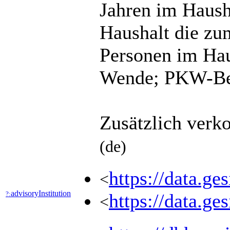
Jahren im Haush
Haushalt die zu
Personen im Hau
Wende; PKW-Besi
Zusätzlich verk
(de)
https://data.
<
advisoryInstitution
?:
https://data.g
<