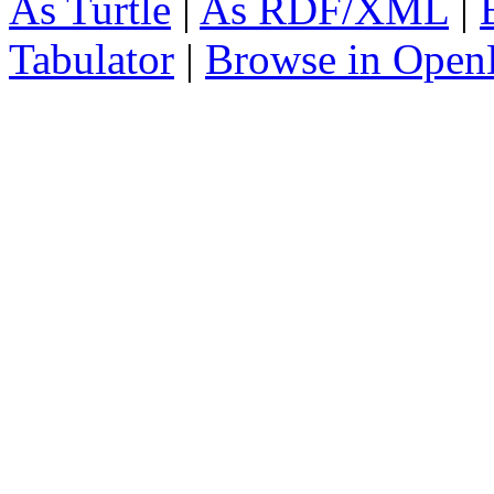
As Turtle
|
As RDF/XML
|
Tabulator
|
Browse in Open