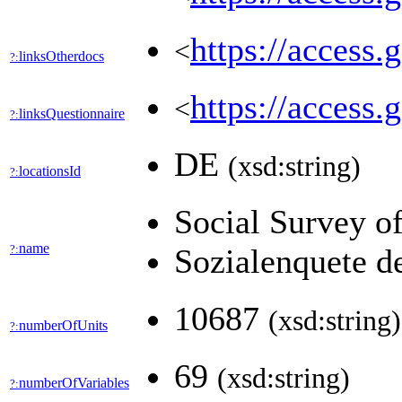
https://access.
<
linksOtherdocs
?:
https://access.
<
linksQuestionnaire
?:
DE
(xsd:string)
locationsId
?:
Social Survey o
name
?:
Sozialenquete d
10687
(xsd:string)
numberOfUnits
?:
69
(xsd:string)
numberOfVariables
?: