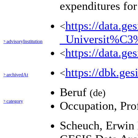
expenditures for
https://data.g
<
_Universit%C
advisoryInstitution
?:
https://data.
<
https://dbk.
<
archivedAt
?:
Beruf
(de)
category
?:
Occupation, Pro
Scheuch, Erwin 