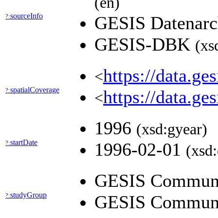
(en)
sourceInfo
?:
GESIS Datenarch
GESIS-DBK
(xs
https://data.ge
<
spatialCoverage
?:
https://data.ge
<
1996
(xsd:gyear)
startDate
?:
1996-02-01
(xsd:
GESIS Communi
studyGroup
?:
GESIS Communi