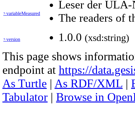
Leser der ULA-N
variableMeasured
?:
The readers of 
1.0.0
(xsd:string)
version
?:
This page shows informati
endpoint at
https://data.ges
As Turtle
|
As RDF/XML
|
Tabulator
|
Browse in Open