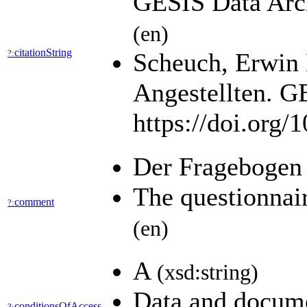
GESIS Data Arch
(en)
citationString
?:
Scheuch, Erwin 
Angestellten. G
https://doi.org
Der Fragebogen 
The questionnai
comment
?:
(en)
A
(xsd:string)
Data and docume
conditionsOfAccess
?: