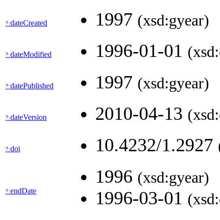
1997
(xsd:gyear)
dateCreated
?:
1996-01-01
(xsd:
dateModified
?:
1997
(xsd:gyear)
datePublished
?:
2010-04-13
(xsd:
dateVersion
?:
10.4232/1.2927
doi
?:
1996
(xsd:gyear)
endDate
?:
1996-03-01
(xsd: