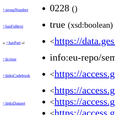
0228
(
)
groupNumber
?:
true
(xsd:boolean)
hasFulltext
?:
https://data.ge
<
hasPart
is
?:
of
info:eu-repo/se
license
?:
https://access.
<
linksCodebook
?:
https://access.
<
https://access.
<
linksDataset
?:
https://access.
<