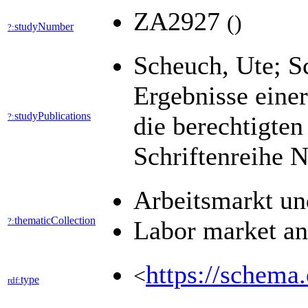
ZA2927
(
)
studyNumber
?:
Scheuch, Ute; Sc
Ergebnisse einer
studyPublications
?:
die berechtigten
Schriftenreihe 
Arbeitsmarkt u
thematicCollection
?:
Labor market a
https://schema.
<
type
rdf: