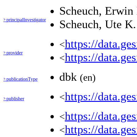
Scheuch, Erwin
principalInvestigator
?:
Scheuch, Ute K
https://data.g
<
provider
?:
https://data.
<
dbk
(en)
publicationType
?:
https://data.g
<
publisher
?:
https://data.g
<
https://data.g
<