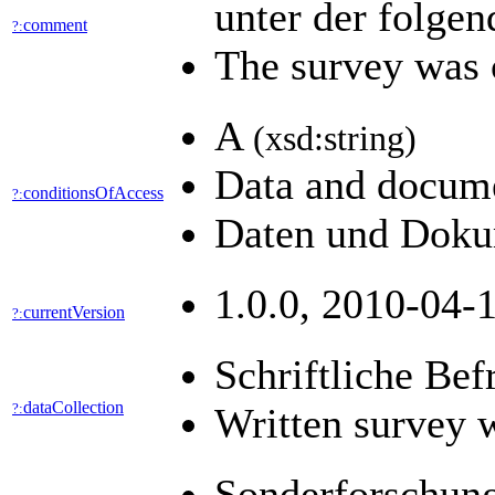
unter der folge
comment
?:
The survey was 
A
(xsd:string)
Data and docume
conditionsOfAccess
?:
Daten und Dokum
1.0.0, 2010-04-1
currentVersion
?:
Schriftliche Be
dataCollection
?:
Written survey 
Sonderforschung