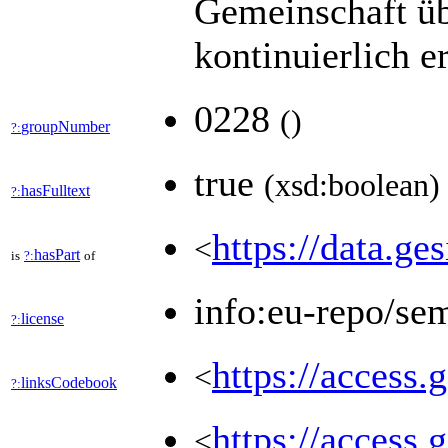
Gemeinschaft üb
kontinuierlich e
0228
(
)
groupNumber
?:
true
(xsd:boolean)
hasFulltext
?:
https://data.ge
<
hasPart
is
?:
of
info:eu-repo/se
license
?:
https://access.
<
linksCodebook
?:
https://access.
<