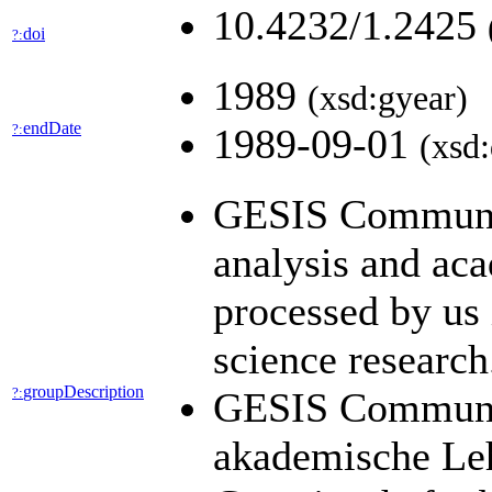
10.4232/1.2425
doi
?:
1989
(xsd:gyear)
endDate
?:
1989-09-01
(xsd:
GESIS Community
analysis and aca
processed by us 
science researc
groupDescription
?:
GESIS Community
akademische Leh