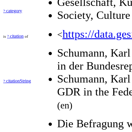
Gesellschaft, K
category
?:
Society, Cultur
https://data.ge
<
citation
is
?:
of
Schumann, Karl 
in der Bundesre
Schumann, Karl 
citationString
?:
GDR in the Fede
(en)
Die Befragung w