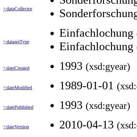
dataCollector
?:
Sonderforschung
Einfachlochung
datasetType
?:
Einfachlochung
1993
(xsd:gyear)
dateCreated
?:
1989-01-01
(xsd:
dateModified
?:
1993
(xsd:gyear)
datePublished
?:
2010-04-13
(xsd:
dateVersion
?: