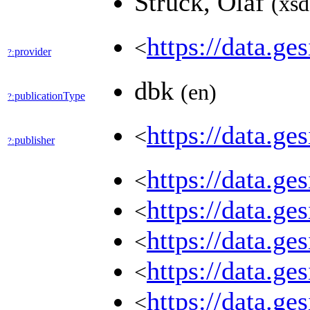
Struck, Olaf
(xsd
https://data.
<
provider
?:
dbk
(en)
publicationType
?:
https://data.g
<
publisher
?:
https://data.g
<
https://data.g
<
https://data.g
<
https://data.g
<
https://data.g
<