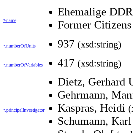
Ehemalige DDR-
name
?:
Former Citizens
937
(xsd:string)
numberOfUnits
?:
417
(xsd:string)
numberOfVariables
?:
Dietz, Gerhard 
Gehrmann, Man
Kaspras, Heidi
(
principalInvestigator
?:
Schumann, Karl