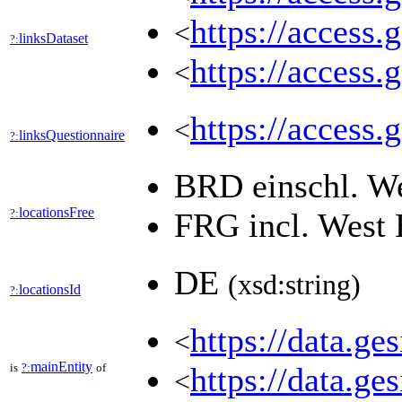
https://access.
<
linksDataset
?:
https://access.
<
https://access.
<
linksQuestionnaire
?:
BRD einschl. W
locationsFree
?:
FRG incl. West 
DE
(xsd:string)
locationsId
?:
https://data.
<
mainEntity
is
?:
of
https://data.g
<