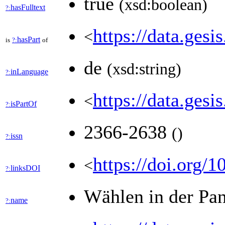
true
(xsd:boolean)
hasFulltext
?:
https://data.gesi
<
hasPart
is
?:
of
de
(xsd:string)
inLanguage
?:
https://data.ges
<
isPartOf
?:
2366-2638
(
)
issn
?:
https://doi.org/
<
linksDOI
?:
Wählen in der Pa
name
?: