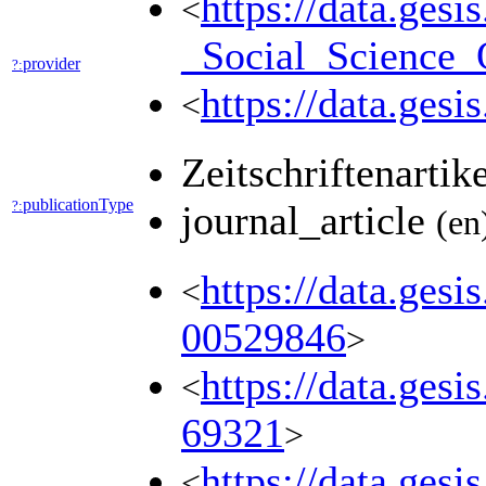
https://data.ges
<
_Social_Science
provider
?:
https://data.ges
<
Zeitschriftenartik
publicationType
?:
journal_article
(en
https://data.gesi
<
00529846
>
https://data.gesi
<
69321
>
https://data.ges
<