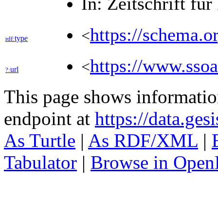
In: Zeitschrift fü
https://schema.o
<
type
rdf:
https://www.ssoa
<
url
?:
This page shows informati
endpoint at
https://data.ges
As Turtle
|
As RDF/XML
|
Tabulator
|
Browse in Open