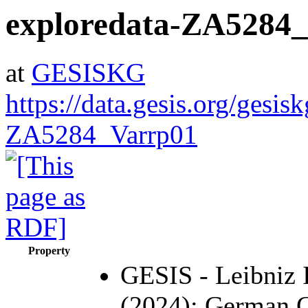
exploredata-ZA5284
at
GESISKG
https://data.gesis.org/gesis
ZA5284_Varrp01
Property
GESIS - Leibniz I
(2024): German 