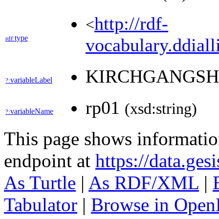
http://rdf-
<
type
rdf:
vocabulary.ddiall
KIRCHGANGSH
variableLabel
?:
rp01
(xsd:string)
variableName
?:
This page shows informati
endpoint at
https://data.ges
As Turtle
|
As RDF/XML
|
Tabulator
|
Browse in Open