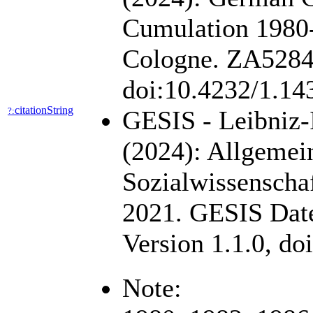
Cumulation 1980
Cologne. ZA5284 D
doi:10.4232/1.1
citationString
?:
GESIS - Leibniz-I
(2024): Allgemei
Sozialwissensch
2021. GESIS Date
Version 1.1.0, d
Note: