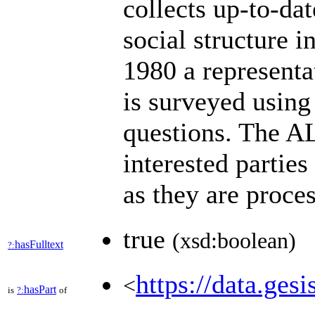
collects up-to-dat
social structure 
1980 a representa
is surveyed using
questions. The A
interested parties
as they are proc
true
(xsd:boolean)
hasFulltext
?:
https://data.gesi
<
hasPart
is
?:
of