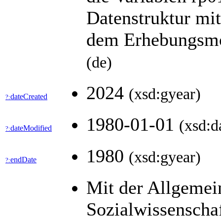
Datenstruktur mi
dem Erhebungsmo
(de)
2024
(xsd:gyear)
dateCreated
?:
1980-01-01
(xsd:d
dateModified
?:
1980
(xsd:gyear)
endDate
?:
Mit der Allgemei
Sozialwissenscha