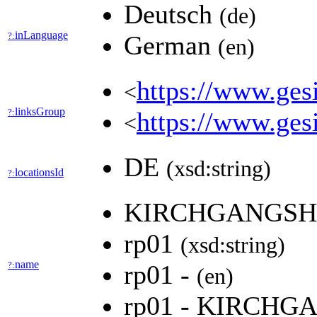
Deutsch
(de)
inLanguage
?:
German
(en)
https://www.gesi
<
linksGroup
?:
https://www.gesi
<
DE
(xsd:string)
locationsId
?:
KIRCHGANGSH
rp01
(xsd:string)
name
?:
rp01 -
(en)
rp01 - KIRCH