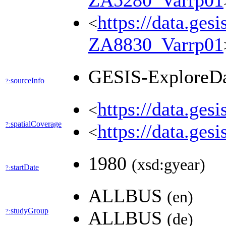
ZA5280_Varrp01
https://data.ges
<
ZA8830_Varrp01
GESIS-ExploreD
sourceInfo
?:
https://data.ges
<
spatialCoverage
?:
https://data.ges
<
1980
(xsd:gyear)
startDate
?:
ALLBUS
(en)
studyGroup
?:
ALLBUS
(de)