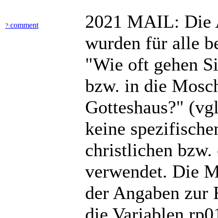
2021 MAIL: Die 
comment
?:
wurden für alle b
"Wie oft gehen S
bzw. in die Mosc
Gotteshaus?" (vgl
keine spezifische
christlichen bzw. 
verwendet. Die 
der Angaben zur R
die Variablen rp0