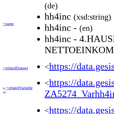
(de)
hh4inc
(xsd:string)
name
?:
hh4inc -
(en)
hh4inc - 4.HAU
NETTOEINKOM
https://data.ges
<
relatedDataset
?:
https://data.ges
<
relatedVariable
is
?:
ZA5274_Varhh4i
of
https://data.ges
<