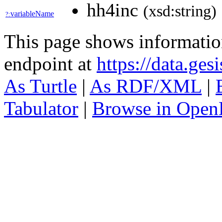
hh4inc
(xsd:string)
variableName
?:
This page shows informati
endpoint at
https://data.ges
As Turtle
|
As RDF/XML
|
Tabulator
|
Browse in Open