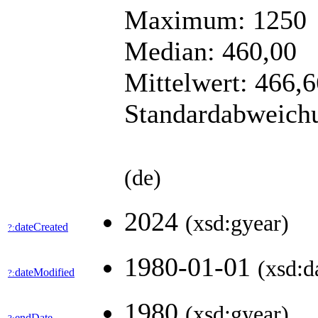
Maximum: 1250
Median: 460,00
Mittelwert: 466,6
Standardabweich
(de)
2024
(xsd:gyear)
dateCreated
?:
1980-01-01
(xsd:d
dateModified
?:
1980
(xsd:gyear)
endDate