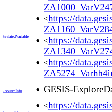
ZA1000_VarV24
https://data.ges
<
ZA1160_VarV28
relatedVariable
?:
https://data.ges
<
ZA1340_VarV27
https://data.ges
<
ZA5274_Varhh4i
GESIS-ExploreD
sourceInfo
?:
https://data.ges
<