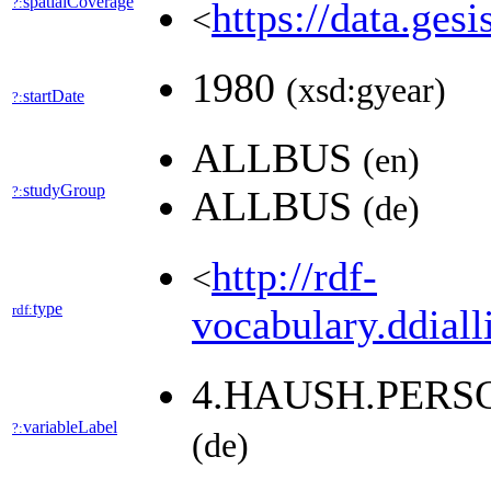
spatialCoverage
?:
https://data.ges
<
1980
(xsd:gyear)
startDate
?:
ALLBUS
(en)
studyGroup
?:
ALLBUS
(de)
http://rdf-
<
type
rdf:
vocabulary.ddiall
4.HAUSH.PERS
variableLabel
?:
(de)