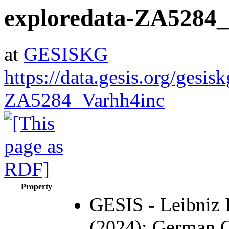
exploredata-ZA5284
at
GESISKG
https://data.gesis.org/gesis
ZA5284_Varhh4inc
Property
GESIS - Leibniz I
(2024): German 