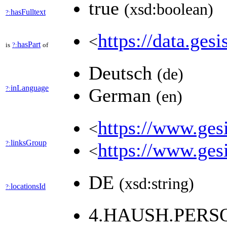
true
(xsd:boolean)
hasFulltext
?:
https://data.gesi
<
hasPart
is
?:
of
Deutsch
(de)
inLanguage
?:
German
(en)
https://www.gesi
<
linksGroup
?:
https://www.gesi
<
DE
(xsd:string)
locationsId
?:
4.HAUSH.PERS