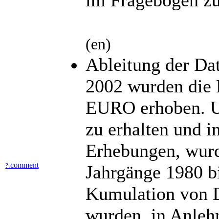
im Fragebogen z
(en)
Ableitung der Da
2002 wurden die 
EURO erhoben. Um
zu erhalten und 
Erhebungen, wur
comment
?:
Jahrgänge 1980 bi
Kumulation von 
wurden, in Anleh