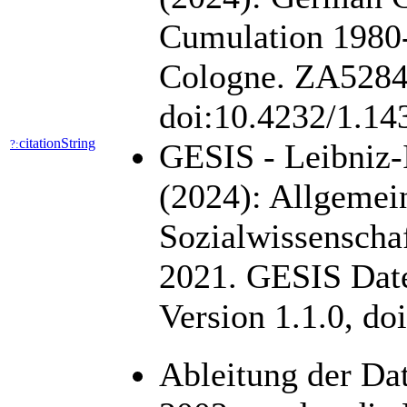
Cumulation 1980
Cologne. ZA5284 D
doi:10.4232/1.1
citationString
?:
GESIS - Leibniz-I
(2024): Allgemei
Sozialwissensch
2021. GESIS Date
Version 1.1.0, d
Ableitung der Da