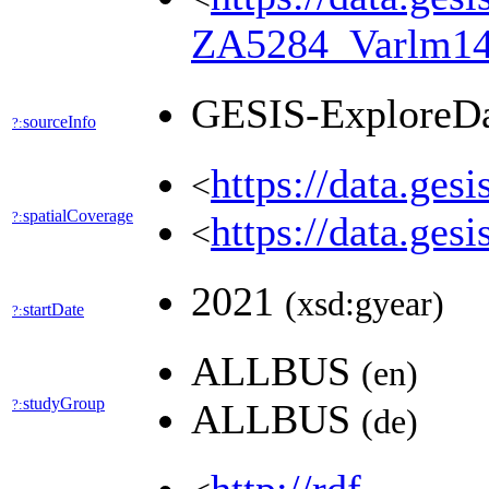
ZA5284_Varlm1
GESIS-ExploreD
sourceInfo
?:
https://data.ges
<
spatialCoverage
?:
https://data.ges
<
2021
(xsd:gyear)
startDate
?:
ALLBUS
(en)
studyGroup
?:
ALLBUS
(de)