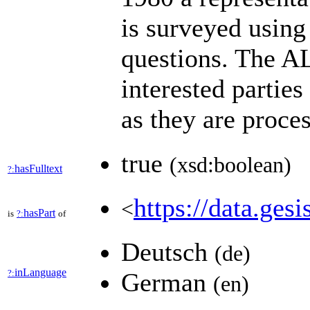
is surveyed using
questions. The A
interested parties
as they are proc
true
(xsd:boolean)
hasFulltext
?:
https://data.gesi
<
hasPart
is
?:
of
Deutsch
(de)
inLanguage
?:
German
(en)