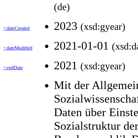
(de)
2023
(xsd:gyear)
dateCreated
?:
2021-01-01
(xsd:d
dateModified
?:
2021
(xsd:gyear)
endDate
?:
Mit der Allgemei
Sozialwissenscha
Daten über Einst
Sozialstruktur de