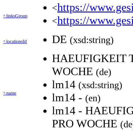
https://www.gesi
<
linksGroup
?:
https://www.gesi
<
DE
(xsd:string)
locationsId
?:
HAEUFIGKEIT 
WOCHE
(de)
lm14
(xsd:string)
name
?:
lm14 -
(en)
lm14 - HAEUF
PRO WOCHE
(de