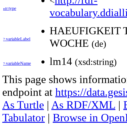
http://rdf-
<
type
rdf:
vocabulary.ddiall
HAEUFIGKEIT 
variableLabel
?:
WOCHE
(de)
lm14
(xsd:string)
variableName
?:
This page shows informati
endpoint at
https://data.ges
As Turtle
|
As RDF/XML
|
Tabulator
|
Browse in Open