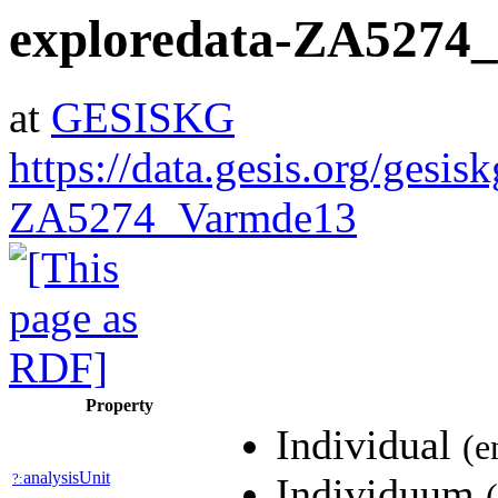
exploredata-ZA5274
at
GESISKG
https://data.gesis.org/gesis
ZA5274_Varmde13
Property
Individual
(e
analysisUnit
?:
Individuum