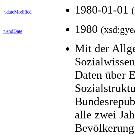
1980-01-01
dateModified
?:
1980
(xsd:gye
endDate
?:
Mit der All
Sozialwisse
Daten über E
Sozialstrukt
Bundesrepubl
alle zwei Jah
Bevölkerung 