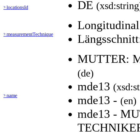
DE
(xsd:string
locationsId
?:
Longitudinal
measurementTechnique
?:
Längsschnitt
MUTTER: M
(de)
mde13
(xsd:s
name
?:
mde13 -
(en)
mde13 - MU
TECHNIKE