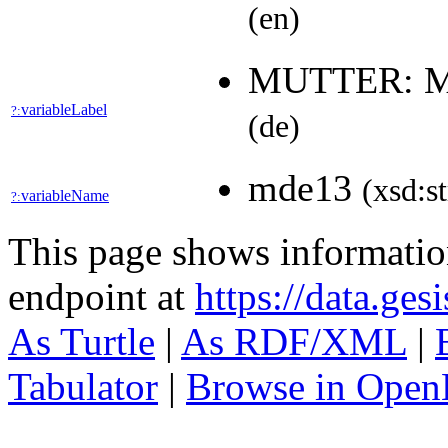
(en)
MUTTER: M
variableLabel
?:
(de)
mde13
(xsd:s
variableName
?:
This page shows informati
endpoint at
https://data.ges
As Turtle
|
As RDF/XML
|
Tabulator
|
Browse in Open