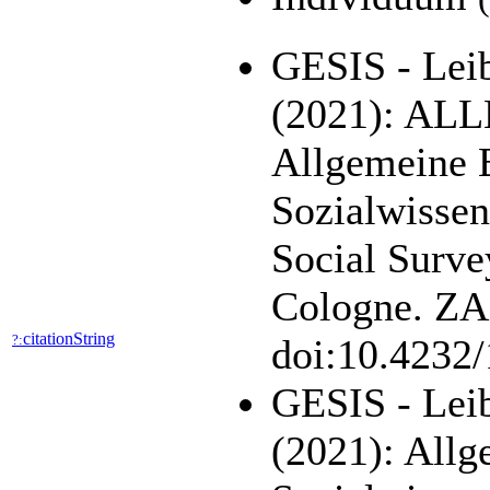
GESIS - Leib
(2021): AL
Allgemeine 
Sozialwisse
Social Surve
Cologne. ZA5
citationString
?:
doi:10.4232
GESIS - Leib
(2021): All