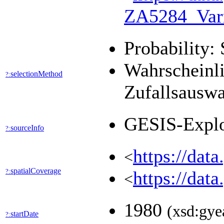
ZA5284_Va
Probability: 
Wahrscheinli
selectionMethod
?:
Zufallsausw
GESIS-Expl
sourceInfo
?:
https://dat
<
spatialCoverage
?:
https://dat
<
1980
(xsd:gye
startDate
?: