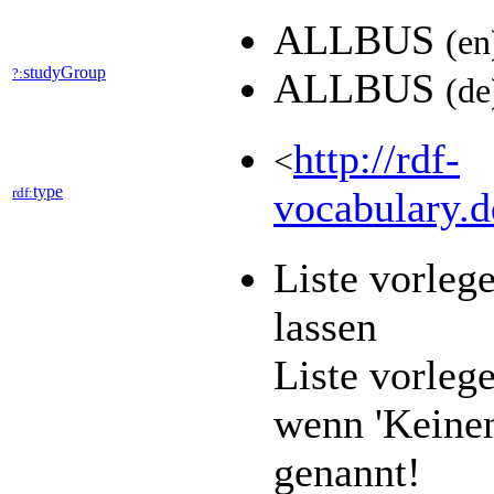
ALLBUS
(en
studyGroup
?:
ALLBUS
(de
http://rdf-
<
type
rdf:
vocabulary.d
Liste vorleg
lassen
Liste vorle
wenn 'Keinen
genannt!