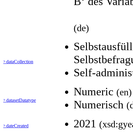
B‘ des Varia
(de)
Selbstausfül
Selbstbefra
dataCollection
?:
Self-adminis
Numeric
(en)
datasetDatatype
?:
Numerisch
(
2021
(xsd:gye
dateCreated
?: