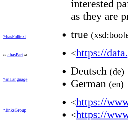
interested pa
as they are 
true
(xsd:bool
hasFulltext
?:
https://data
<
hasPart
is
?:
of
Deutsch
(de)
inLanguage
?:
German
(en)
https://www
<
linksGroup
?:
https://www
<