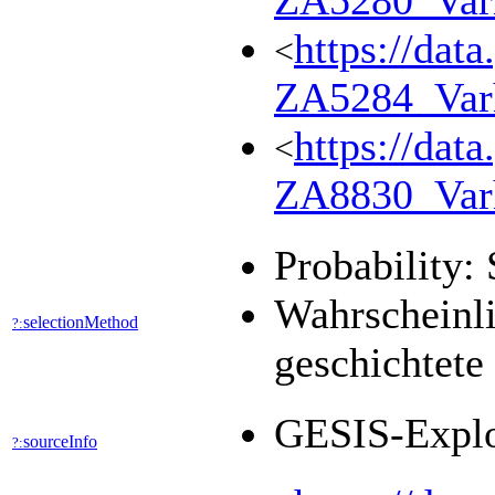
ZA5280_Var
https://dat
<
ZA5284_Var
https://dat
<
ZA8830_Var
Probability: 
Wahrscheinli
selectionMethod
?:
geschichtete
GESIS-Expl
sourceInfo
?: