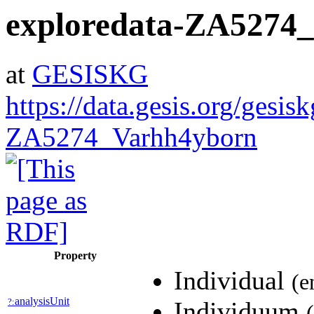
exploredata-ZA5274
at
GESISKG
https://data.gesis.org/gesis
ZA5274_Varhh4yborn
Property
Individual
(e
analysisUnit
?:
Individuum