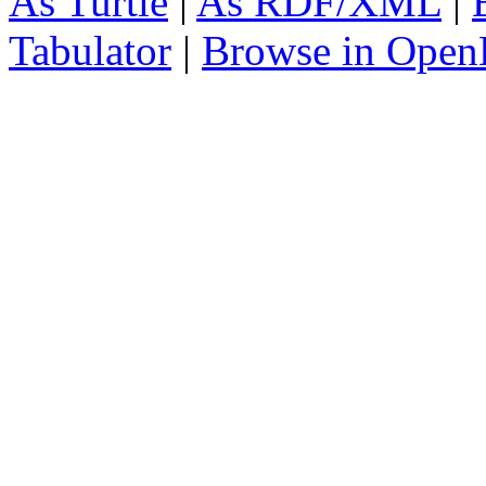
As Turtle
|
As RDF/XML
|
Tabulator
|
Browse in Open