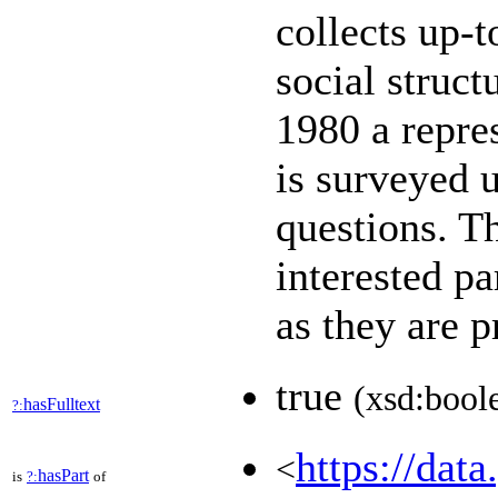
collects up-t
social struc
1980 a repres
is surveyed 
questions. 
interested pa
as they are 
true
(xsd:bool
hasFulltext
?:
https://data
<
hasPart
is
?:
of