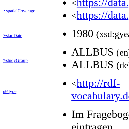
https://dat
<
spatialCoverage
?:
https://dat
<
1980
(xsd:gye
startDate
?:
ALLBUS
(en
studyGroup
?:
ALLBUS
(de
http://rdf-
<
type
rdf:
vocabulary.d
Im Frageboge
eintragen.