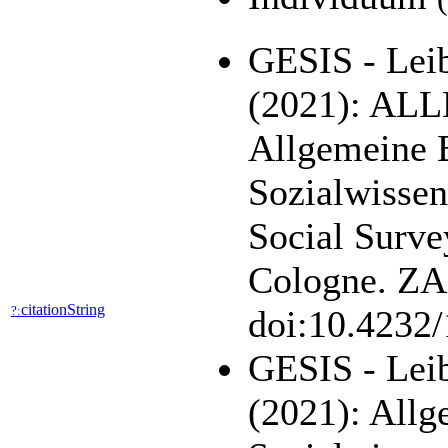
GESIS - Leib
(2021): AL
Allgemeine 
Sozialwisse
Social Surve
Cologne. ZA5
citationString
?:
doi:10.4232
GESIS - Leib
(2021): All