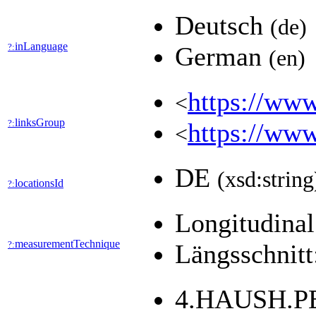
Deutsch
(de)
inLanguage
?:
German
(en)
https://www
<
linksGroup
?:
https://www
<
DE
(xsd:string
locationsId
?:
Longitudinal
measurementTechnique
?:
Längsschnitt
4.HAUSH.