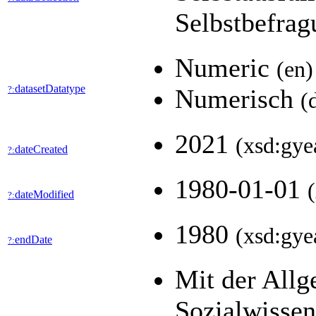
Selbstbefra
Numeric
(en)
datasetDatatype
?:
Numerisch
(
2021
(xsd:gye
dateCreated
?:
1980-01-01
dateModified
?:
1980
(xsd:gye
endDate
?:
Mit der All
Sozialwisse