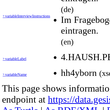
(de)
variableInterviewInstructions
?:
Im Frageboge
eintragen.
(en)
4.HAUSH.
variableLabel
?:
hh4yborn
(xs
variableName
?:
This page shows informati
endpoint at
https://data.ges