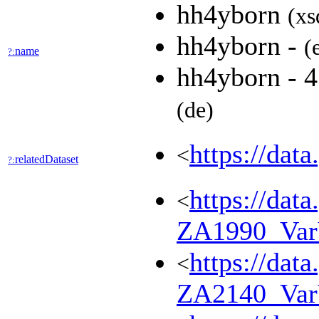
hh4yborn
(xs
hh4yborn -
(
name
?:
hh4yborn 
(de)
https://dat
<
relatedDataset
?:
https://dat
<
ZA1990_Va
https://dat
<
ZA2140_Va