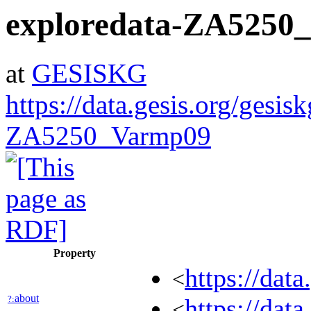
exploredata-ZA5250
at
GESISKG
https://data.gesis.org/gesis
ZA5250_Varmp09
Property
https://da
<
about
?:
https://da
<