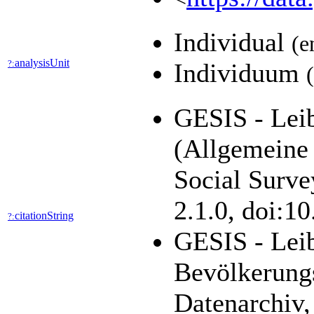
Individual
(e
analysisUnit
?:
Individuum
GESIS - Leib
(Allgemeine
Social Surve
2.1.0, doi:1
citationString
?:
GESIS - Leib
Bevölkerung
Datenarchiv,