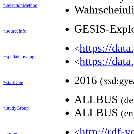
selectionMethod
?:
Wahrscheinli
GESIS-Expl
sourceInfo
?:
https://dat
<
spatialCoverage
?:
https://dat
<
2016
(xsd:gye
startDate
?:
ALLBUS
(de
studyGroup
?:
ALLBUS
(en
http://rdf-v
<
type