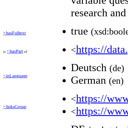
variable que
research and
true
(xsd:bool
hasFulltext
?:
https://data
<
hasPart
is
?:
of
Deutsch
(de)
inLanguage
?:
German
(en)
https://www
<
linksGroup
?:
https://www
<