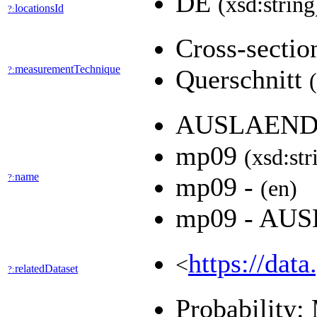
DE
(xsd:string
locationsId
?:
Cross-secti
measurementTechnique
?:
Querschnitt
AUSLAEND
mp09
(xsd:str
name
?:
mp09 -
(en)
mp09 - A
https://dat
<
relatedDataset
?:
Probability: