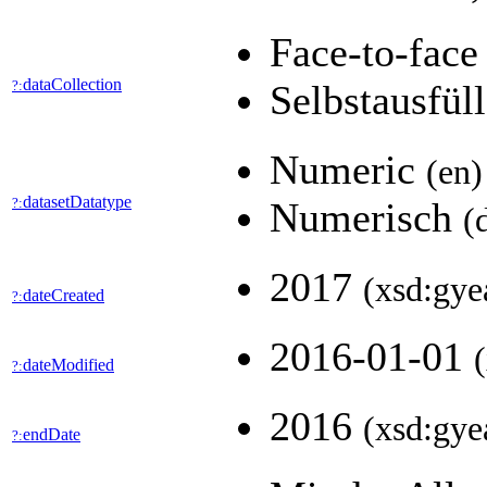
Face-to-fac
dataCollection
?:
Selbstausfül
Numeric
(en)
datasetDatatype
?:
Numerisch
(
2017
(xsd:gye
dateCreated
?:
2016-01-01
dateModified
?:
2016
(xsd:gye
endDate
?: