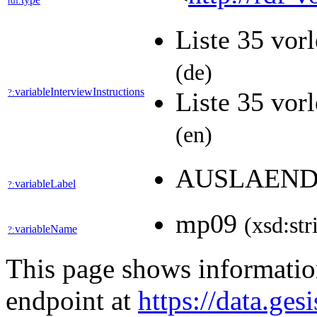
rdf:
Liste 35 vor
(de)
variableInterviewInstructions
?:
Liste 35 vor
(en)
AUSLAEND
variableLabel
?:
mp09
(xsd:str
variableName
?:
This page shows informati
endpoint at
https://data.ges