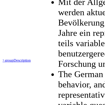
Mit der All
werden aktue
Bevölkerung 
Jahre ein re
teils variab
benutzergere
groupDescription
?:
Forschung u
The German G
behavior, an
representativ