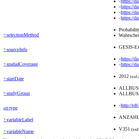
https://
<
https://
<
https://
<
https://
<
Probabilit
selectionMethod
Wahrschei
?:
GESIS-Ex
sourceInfo
?:
https://d
<
spatialCoverage
https://d
?:
<
2012
(xsd:
startDate
?:
ALLBU
studyGroup
ALLBU
?:
http://rd
<
type
rdf:
ANZAHL
variableLabel
?:
V351
(xsd
variableName
?: