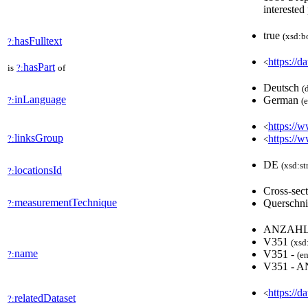
interested
true
(xsd:b
hasFulltext
?:
https://d
<
hasPart
is
?:
of
Deutsch
(
inLanguage
German
?:
(
https://w
<
linksGroup
https://
?:
<
DE
(xsd:st
locationsId
?:
Cross-sec
measurementTechnique
Querschni
?:
ANZAHL
V351
(xsd
name
V351 -
?:
(en
V351 -
https://d
<
relatedDataset
?: