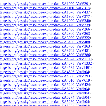
data.gesis.org/gesiskg/resource/exploredata-ZA1000_VarV291
>
data.gesis.org/gesiskg/resource/exploredata-ZA1160_VarV318
>
data.gesis.org/gesiskg/resource/exploredata-ZA1670_VarV437
>
data.gesis.org/gesiskg/resource/exploredata-ZA1800_VarV377
>
data.gesis.org/gesiskg/resource/exploredata-ZA1990_VarV340
>
data.gesis.org/gesiskg/resource/exploredata-ZA2140_VarV339
>
data.gesis.org/gesiskg/resource/exploredata-ZA2400_VarV266
>
data.gesis.org/gesiskg/resource/exploredata-ZA2800_VarV263
>
data.gesis.org/gesiskg/resource/exploredata-ZA3000_VarV322
>
data.gesis.org/gesiskg/resource/exploredata-ZA3450_VarV488
>
data.gesis.org/gesiskg/resource/exploredata-ZA3700_VarV363
>
data.gesis.org/gesiskg/resource/exploredata-ZA3762_VarV481
>
data.gesis.org/gesiskg/resource/exploredata-ZA4500_VarV386
>
data.gesis.org/gesiskg/resource/exploredata-ZA4574_VarV1190
>
data.gesis.org/gesiskg/resource/exploredata-ZA4578_VarV1332
>
data.gesis.org/gesiskg/resource/exploredata-ZA4582_Varv1491
>
data.gesis.org/gesiskg/resource/exploredata-ZA4586_Vardh04
>
data.gesis.org/gesiskg/resource/exploredata-ZA4600_VarV393
>
data.gesis.org/gesiskg/resource/exploredata-ZA4610_VarV619
>
data.gesis.org/gesiskg/resource/exploredata-ZA5240_VarV424
>
data.gesis.org/gesiskg/resource/exploredata-ZA5250_Vardh04
>
data.gesis.org/gesiskg/resource/exploredata-ZA5270_Vardh04
>
data.gesis.org/gesiskg/resource/exploredata-ZA5274_Vardh04
>
data.gesis.org/gesiskg/resource/exploredata-ZA5280_Vardh04
>
data.gesis.org/gesiskg/resource/exploredata-ZA5284_Vardh04