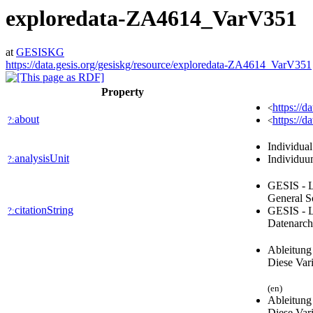
exploredata-ZA4614_VarV351
at
GESISKG
https://data.gesis.org/gesiskg/resource/exploredata-ZA4614_VarV351
Property
https://d
<
about
https://d
?:
<
Individua
analysisUnit
Individu
?:
GESIS - L
General S
citationString
GESIS - L
?:
Datenarch
Ableitung
Diese Var
(en)
Ableitung
Diese Var