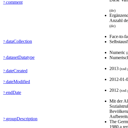
comment
?:
(de)
Ergänzend
Anzahl de
(de)
Face-to-f
dataCollection
Selbstaus
?:
Numeric
(
datasetDatatype
Numerisc
?:
2013
(xsd:
dateCreated
?:
2012-01-
dateModified
?:
2012
(xsd:
endDate
?:
Mit der A
Sozialstru
Bevölkerun
Aufbereit
groupDescription
?:
The Germa
1980 a rep