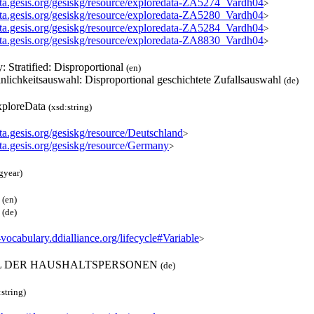
data.gesis.org/gesiskg/resource/exploredata-ZA5274_Vardh04
>
data.gesis.org/gesiskg/resource/exploredata-ZA5280_Vardh04
>
data.gesis.org/gesiskg/resource/exploredata-ZA5284_Vardh04
>
data.gesis.org/gesiskg/resource/exploredata-ZA8830_Vardh04
>
y: Stratified: Disproportional
(en)
nlichkeitsauswahl: Disproportional geschichtete Zufallsauswahl
(de)
ploreData
(xsd:string)
ata.gesis.org/gesiskg/resource/Deutschland
>
ata.gesis.org/gesiskg/resource/Germany
>
gyear)
S
(en)
S
(de)
f-vocabulary.ddialliance.org/lifecycle#Variable
>
 DER HAUSHALTSPERSONEN
(de)
:string)