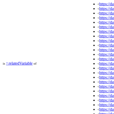
https://
<
https://
<
https://
<
https://
<
https://
<
https://
<
https://
<
https://
<
https://
<
https://
<
https://
<
https://
<
https://
<
relatedVariable
https://
is
?:
of
<
https://
<
https://
<
https://
<
https://
<
https://
<
https://
<
https://
<
https://
<
https://
<
https://
<
https://