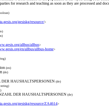
 parties for research and teaching as soon as they are processed and d
oolean)
ata.gesis.org/gesiskg/resource/
>
de)
en)
ww.gesis.org/allbus/allbus
>
www.gesis.org/en/allbus/allbus-home
>
ring)
tion
(en)
tt
(de)
 DER HAUSHALTSPERSONEN
(de)
:string)
)
 ANZAHL DER HAUSHALTSPERSONEN
(de)
ata.gesis.org/gesiskg/resource/ZA4614
>