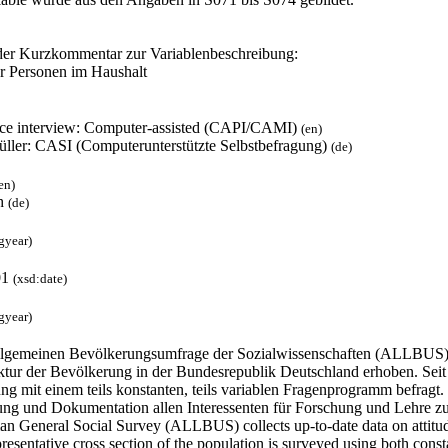
er Kurzkommentar zur Variablenbeschreibung:
r Personen im Haushalt
ace interview: Computer-assisted (CAPI/CAMI)
(en)
füller: CASI (Computerunterstützte Selbstbefragung)
(de)
en)
h
(de)
gyear)
01
(xsd:date)
gyear)
llgemeinen Bevölkerungsumfrage der Sozialwissenschaften (ALLBUS) w
ktur der Bevölkerung in der Bundesrepublik Deutschland erhoben. Seit 1
g mit einem teils konstanten, teils variablen Fragenprogramm befragt.
ung und Dokumentation allen Interessenten für Forschung und Lehre z
n General Social Survey (ALLBUS) collects up-to-date data on attitude
resentative cross section of the population is surveyed using both co