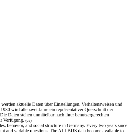
erden aktuelle Daten über Einstellungen, Verhaltensweisen und
980 wird alle zwei Jahre ein repräsentativer Querschnitt der
 Die Daten stehen unmittelbar nach ihrer benutzergerechten
ur Verfügung.
(de)
s, behavior, and social structure in Germany. Every two years since
nstant and variable questions. The ALLBUS data become available to