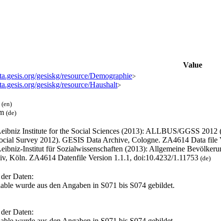
Value
ata.gesis.org/gesiskg/resource/Demographie
>
ata.gesis.org/gesiskg/resource/Haushalt
>
l
(en)
um
(de)
eibniz Institute for the Social Sciences (2013): ALLBUS/GGSS 2012
ocial Survey 2012). GESIS Data Archive, Cologne. ZA4614 Data file 
eibniz-Institut für Sozialwissenschaften (2013): Allgemeine Bevölk
iv, Köln. ZA4614 Datenfile Version 1.1.1, doi:10.4232/1.11753
(de)
 der Daten:
iable wurde aus den Angaben in S071 bis S074 gebildet.
 der Daten:
iable wurde aus den Angaben in S071 bis S074 gebildet.