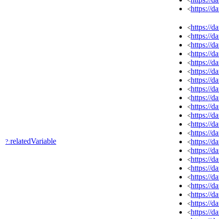
<
https://
<
https://
<
https://
<
https://
<
https://
<
https://
<
https://
<
https://
<
https://
<
https://
<
https://
<
https://
<
https://
<
https://
<
relatedVariable
https://
?:
<
https://
<
https://
<
https://
<
https://
<
https://
<
https://
<
https://
<
https://
<