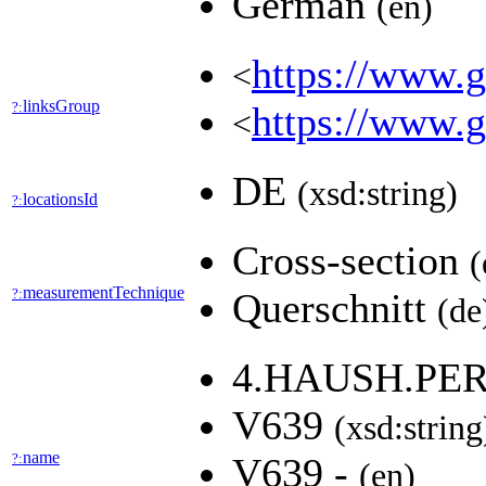
German
(en)
https://www.ge
<
linksGroup
?:
https://www.g
<
DE
(xsd:string)
locationsId
?:
Cross-section
(
measurementTechnique
?:
Querschnitt
(de
4.HAUSH.PE
V639
(xsd:string
name
?:
V639 -
(en)