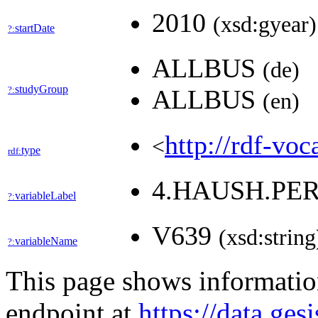
2010
(xsd:gyear)
startDate
?:
ALLBUS
(de)
studyGroup
?:
ALLBUS
(en)
http://rdf-voc
<
type
rdf:
4.HAUSH.PE
variableLabel
?:
V639
(xsd:string
variableName
?:
This page shows informati
endpoint at
https://data.ges