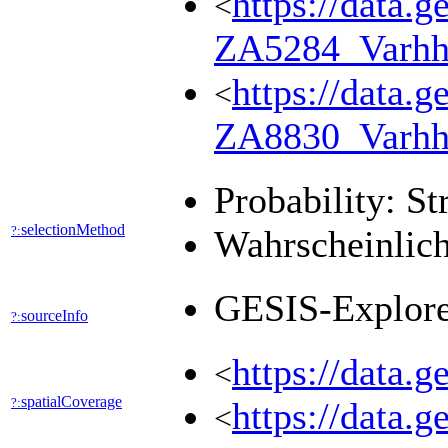
https://data.g
<
ZA5284_Varhh
https://data.g
<
ZA8830_Varhh
Probability: St
selectionMethod
?:
Wahrscheinlich
GESIS-Explor
sourceInfo
?:
https://data.
<
spatialCoverage
?:
https://data.
<