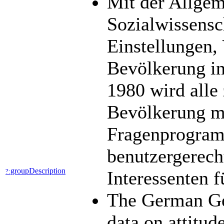
Mit der Allge
Sozialwissens
Einstellungen,
Bevölkerung in
1980 wird alle 
Bevölkerung mit
Fragenprogramm
benutzergerech
groupDescription
?:
Interessenten 
The German Ge
data on attitud