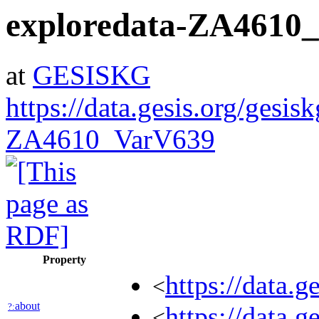
exploredata-ZA4610
at
GESISKG
https://data.gesis.org/gesis
ZA4610_VarV639
Property
https://data.
<
about
?:
https://data.
<