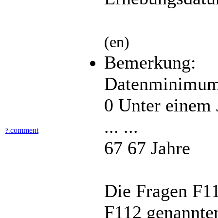
(en)
Bemerkung:
Datenminimum
0 Unter einem 
... ...
comment
?:
67 67 Jahre
Die Fragen F1
F112 genannten