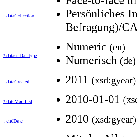
Face-to-face 
Persönliches I
dataCollection
?:
Befragung)/CA
Numeric
(en)
datasetDatatype
?:
Numerisch
(de)
2011
(xsd:gyear)
dateCreated
?:
2010-01-01
(xs
dateModified
?:
2010
(xsd:gyear)
endDate
?: