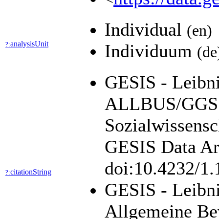
Individual
(en)
analysisUnit
?:
Individuum
(de
GESIS - Leibniz
ALLBUS/GGSS 
Sozialwissensc
GESIS Data Arc
doi:10.4232/1
citationString
?:
GESIS - Leibni
Allgemeine Be