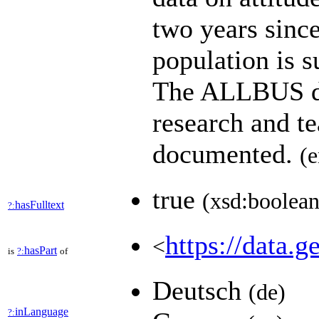
two years since
population is s
The ALLBUS dat
research and t
documented.
(e
true
(xsd:boolean
hasFulltext
?:
https://data.g
<
hasPart
is
?:
of
Deutsch
(de)
inLanguage
?: