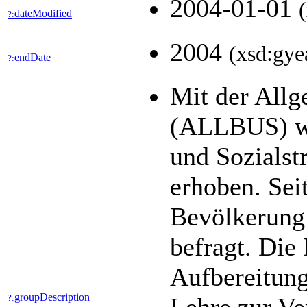
2004-01-01
dateModified
?:
2004
(xsd:gye
endDate
?:
Mit der All
(ALLBUS) wer
und Sozialst
erhoben. Seit
Bevölkerung 
befragt. Die
Aufbereitung
groupDescription
?: