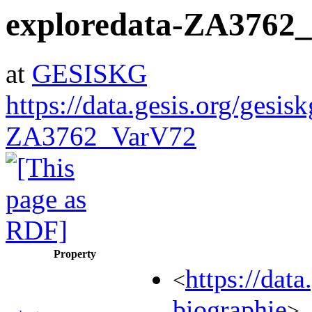
exploredata-ZA3762
at
GESISKG
https://data.gesis.org/gesis
ZA3762_VarV72
Property
https://da
<
biographie
>