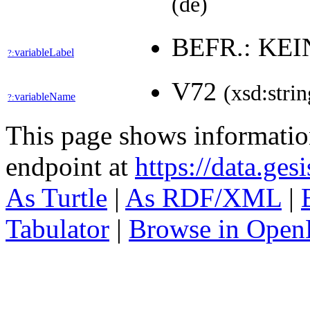
(de)
BEFR.: KE
variableLabel
?:
V72
(xsd:strin
variableName
?:
This page shows informati
endpoint at
https://data.ges
As Turtle
|
As RDF/XML
|
Tabulator
|
Browse in Open