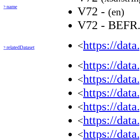
name
?:
V72 -
(en)
V72 - BEF
https://dat
<
relatedDataset
?:
https://dat
<
https://dat
<
https://dat
<
https://dat
<
https://dat
<
https://dat
<