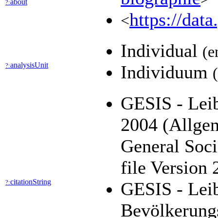
about
?:
https://dat
<
Individual
(e
analysisUnit
?:
Individuum
GESIS - Leib
2004 (Allge
General Soc
file Version
citationString
?:
GESIS - Leib
Bevölkerung