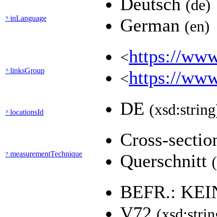
Deutsch
(de)
inLanguage
?:
German
(en)
https://www
<
linksGroup
?:
https://www
<
DE
(xsd:string
locationsId
?:
Cross-secti
measurementTechnique
?:
Querschnitt
BEFR.: KE
V72
(xsd:strin