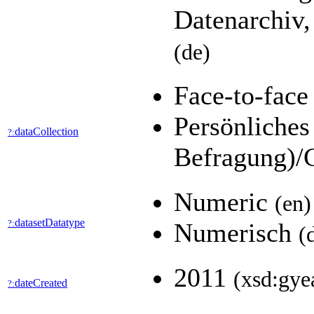
Datenarchiv,
(de)
Face-to-fac
Persönliches
dataCollection
?:
Befragung)/
Numeric
(en)
datasetDatatype
?:
Numerisch
(
2011
(xsd:gye
dateCreated
?: