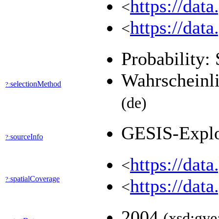
https://dat
<
https://dat
<
Probability: 
Wahrscheinli
selectionMethod
?:
(de)
GESIS-Expl
sourceInfo
?:
https://dat
<
spatialCoverage
?:
https://dat
<
2004
(xsd:gye