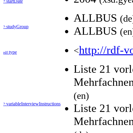
startDate
?:
ALLBUS
(de
studyGroup
?:
ALLBUS
(en
http://rdf-v
<
type
rdf:
Liste 21 vor
Mehrfachnen
(en)
variableInterviewInstructions
?:
Liste 21 vor
Mehrfachnen