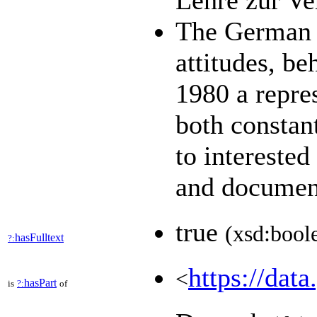
Lehre zur V
The German G
attitudes, be
1980 a repres
both constan
to interested
and documen
true
(xsd:bool
hasFulltext
?:
https://data
<
hasPart
is
?:
of