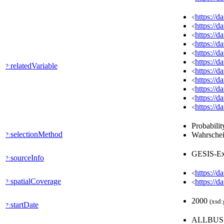
https://
<
https://
<
https://
<
https://
<
https://
<
https://
<
relatedVariable
?:
https://
<
https://
<
https://
<
https://
<
https://
<
Probabilit
selectionMethod
Wahrschei
?:
GESIS-Ex
sourceInfo
?:
https://d
<
spatialCoverage
https://d
?:
<
2000
(xsd:
startDate
?:
ALLBU