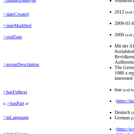
datasetDatatype
Numerisc
?:
2012
(xsd:
dateCreated
?:
2000-01-
dateModified
?:
2000
(xsd:
endDate
?:
Mit der A
Sozialstru
Bevölkerun
Aufbereit
groupDescription
?:
The Germa
1980 a rep
interested
true
(xsd:b
hasFulltext
?:
https://d
<
hasPart
is
?:
of
Deutsch
(
inLanguage
German
?:
(
https://w
<