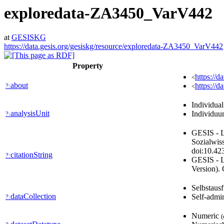
exploredata-ZA3450_VarV442
at
GESISKG
https://data.gesis.org/gesiskg/resource/exploredata-ZA3450_VarV442
Property
https://d
<
about
https://d
?:
<
Individua
analysisUnit
Individu
?:
GESIS - L
Sozialwis
doi:10.42
citationString
?:
GESIS - L
Version).
Selbstausf
dataCollection
Self-admin
?:
Numeric
(