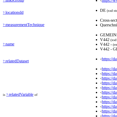
linksGroup
https://
?:
<
DE
(xsd:st
locationsId
?:
Cross-sec
measurementTechnique
Querschni
?:
GEMEIN
V442
(xsd
name
V442 -
?:
(en
V442 - 
https://d
<
relatedDataset
?:
https://
<
https://
<
https://
<
https://
<
https://
<
https://
<
relatedVariable
is
?:
of
https://
<
https://
<
https://
<
https://
<
https://
<