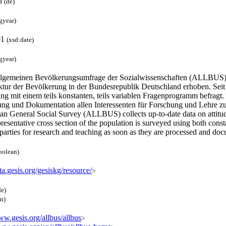
h
(de)
gyear)
01
(xsd:date)
gyear)
llgemeinen Bevölkerungsumfrage der Sozialwissenschaften (ALLBUS) w
ktur der Bevölkerung in der Bundesrepublik Deutschland erhoben. Seit 1
g mit einem teils konstanten, teils variablen Fragenprogramm befragt.
ung und Dokumentation allen Interessenten für Forschung und Lehre z
n General Social Survey (ALLBUS) collects up-to-date data on attitude
resentative cross section of the population is surveyed using both co
 parties for research and teaching as soon as they are processed and d
oolean)
ata.gesis.org/gesiskg/resource/
>
de)
en)
ww.gesis.org/allbus/allbus
>