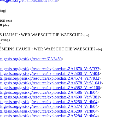
www.gesis.org/en/allbus/allbus-home
>
ring)
tion
(en)
tt
(de)
S.HAUSH.: WER WAESCHT DIE WAESCHE?
(de)
:string)
)
GEMEINS.HAUSH.: WER WAESCHT DIE WAESCHE?
(de)
ata.gesis.org/gesiskg/resource/ZA3450
>
data.gesis.org/gesiskg/resource/exploredata-ZA1670_VarV333
>
data.gesis.org/gesiskg/resource/exploredata-ZA2400_VarV404
>
data.gesis.org/gesiskg/resource/exploredata-ZA4574_VarV932
>
data.gesis.org/gesiskg/resource/exploredata-ZA4578_VarV1041
>
data.gesis.org/gesiskg/resource/exploredata-ZA4582_Varv1160
>
data.gesis.org/gesiskg/resource/exploredata-ZA4586_Varfh04
>
data.gesis.org/gesiskg/resource/exploredata-ZA4600_VarV381
>
data.gesis.org/gesiskg/resource/exploredata-ZA5250_Varfh04
>
data.gesis.org/gesiskg/resource/exploredata-ZA5274_Varfh04
>
data.gesis.org/gesiskg/resource/exploredata-ZA5280_Varfh04
>
data.gesis.org/gesiskg/resource/exploredata-ZA5284_Varfh04
>