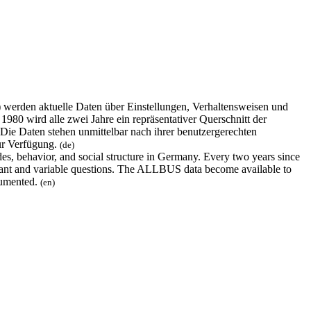
erden aktuelle Daten über Einstellungen, Verhaltensweisen und
980 wird alle zwei Jahre ein repräsentativer Querschnitt der
 Die Daten stehen unmittelbar nach ihrer benutzergerechten
ur Verfügung.
(de)
s, behavior, and social structure in Germany. Every two years since
nstant and variable questions. The ALLBUS data become available to
ocumented.
(en)