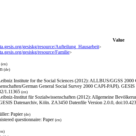
Value
ata.gesis.org/gesiskg/resource/Aufteilung_Hausarbeit
>
ata.gesis.org/gesiskg/resource/Familie
>
l
(en)
um
(de)
eibniz Institute for the Social Sciences (2012): ALLBUS/GGSS 200
senschaften/German General Social Survey 2000 CAPI-PAPI). GESIS D
32/1.11365
(en)
eibniz-Institut für Sozialwissenschaften (2012): Allgemeine Bevölke
 GESIS Datenarchiv, Köln. ZA3450 Datenfile Version 2.0.0, doi:10.4
üller: Papier
(de)
istered questionnaire: Paper
(en)
en)