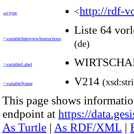
http://rdf-v
<
type
rdf:
Liste 64 vor
variableInterviewInstructions
?:
(de)
WIRTSCHAF
variableLabel
?:
V214
(xsd:str
variableName
?:
This page shows informati
endpoint at
https://data.ges
As Turtle
|
As RDF/XML
|