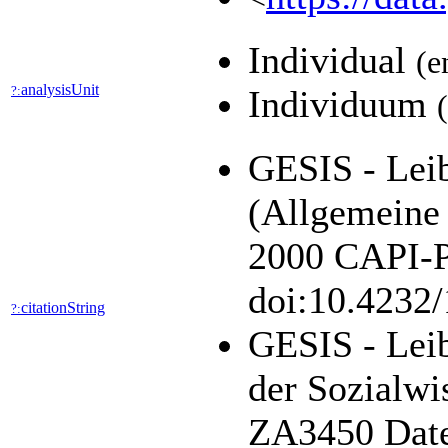
Individual
(e
analysisUnit
?:
Individuum
GESIS - Lei
(Allgemeine
2000 CAPI-PA
doi:10.4232
citationString
?:
GESIS - Leib
der Sozialwi
ZA3450 Daten