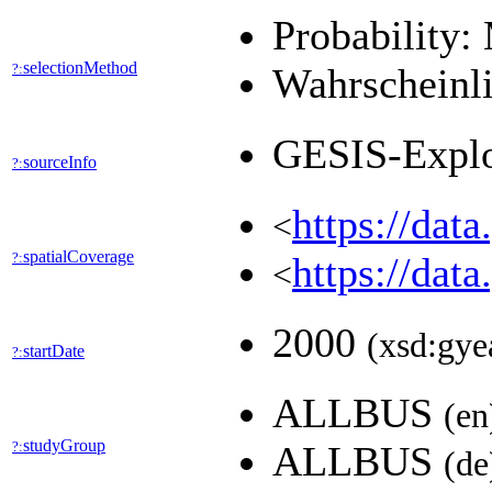
Probability:
selectionMethod
?:
Wahrscheinli
GESIS-Expl
sourceInfo
?:
https://dat
<
spatialCoverage
?:
https://dat
<
2000
(xsd:gye
startDate
?:
ALLBUS
(en
studyGroup
?:
ALLBUS
(de