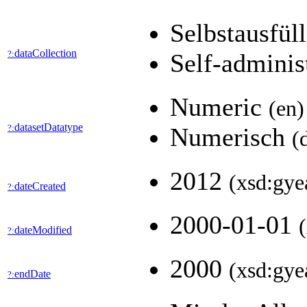
Selbstausfül
dataCollection
?:
Self-adminis
Numeric
(en)
datasetDatatype
?:
Numerisch
(
2012
(xsd:gye
dateCreated
?:
2000-01-01
dateModified
?:
2000
(xsd:gye
endDate
?: