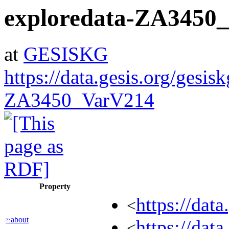
exploredata-ZA3450
at
GESISKG
https://data.gesis.org/gesis
ZA3450_VarV214
Property
https://dat
<
about
?:
https://da
<