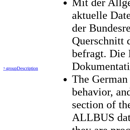
Mit der All
aktuelle Dat
der Bundesre
Querschnitt 
befragt. Die
Dokumentatio
groupDescription
?:
The German G
behavior, an
section of th
ALLBUS data 