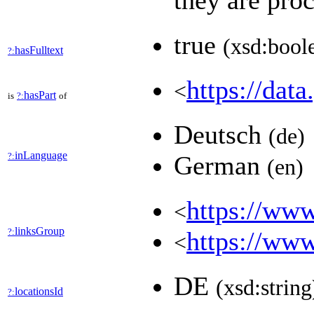
they are pro
true
(xsd:bool
hasFulltext
?:
https://data
<
hasPart
is
?:
of
Deutsch
(de)
inLanguage
?:
German
(en)
https://www
<
linksGroup
?:
https://www
<
DE
(xsd:string
locationsId
?: