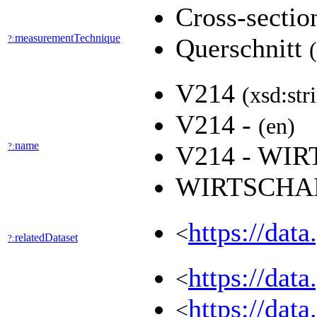
Cross-secti
measurementTechnique
?:
Querschnitt
V214
(xsd:str
V214 -
(en)
name
?:
V214 - WI
WIRTSCHAF
https://dat
<
relatedDataset
?:
https://dat
<
https://dat
<