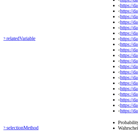
<
https://
<
https://
<
https://
<
https://
<
https://
<
https://
<
relatedVariable
https://
?:
<
https://
<
https://
<
https://
<
https://
<
https://
<
https://
<
https://
<
https://
<
https://
<
https://
<
https://
<
https://
<
https://
<
Probabilit
selectionMethod
Wahrschei
?: