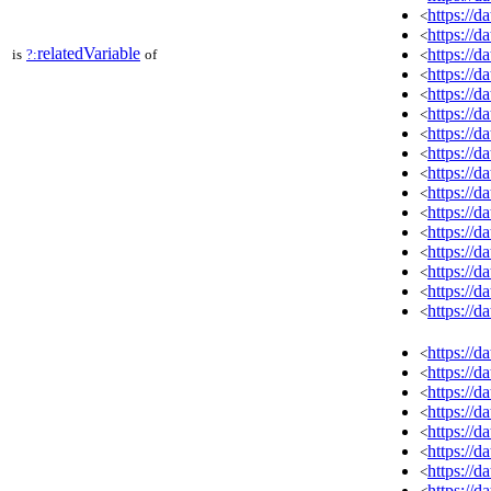
https://
<
https://
<
relatedVariable
https://
is
?:
of
<
https://
<
https://
<
https://
<
https://
<
https://
<
https://
<
https://
<
https://
<
https://
<
https://
<
https://
<
https://
<
https://
<
https://
<
https://
<
https://
<
https://
<
https://
<
https://
<
https://
<
https://