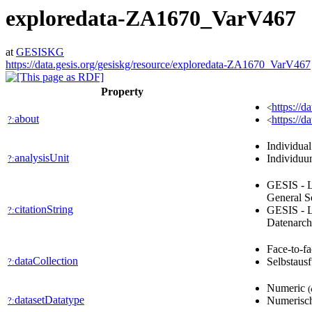
exploredata-ZA1670_VarV467
at
GESISKG
https://data.gesis.org/gesiskg/resource/exploredata-ZA1670_VarV467
Property
https://d
<
about
https://d
?:
<
Individua
analysisUnit
Individu
?:
GESIS - L
General S
citationString
GESIS - L
?:
Datenarch
Face-to-f
dataCollection
Selbstausf
?:
Numeric
(
datasetDatatype
Numerisc
?: