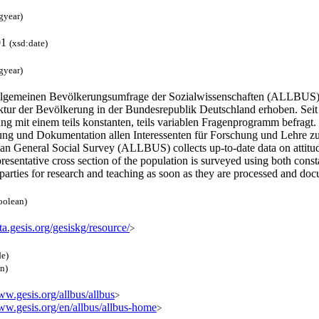
gyear)
01
(xsd:date)
gyear)
llgemeinen Bevölkerungsumfrage der Sozialwissenschaften (ALLBUS) w
ktur der Bevölkerung in der Bundesrepublik Deutschland erhoben. Seit 1
g mit einem teils konstanten, teils variablen Fragenprogramm befragt.
ung und Dokumentation allen Interessenten für Forschung und Lehre z
n General Social Survey (ALLBUS) collects up-to-date data on attitude
resentative cross section of the population is surveyed using both co
 parties for research and teaching as soon as they are processed and d
oolean)
ata.gesis.org/gesiskg/resource/
>
de)
en)
ww.gesis.org/allbus/allbus
>
www.gesis.org/en/allbus/allbus-home
>