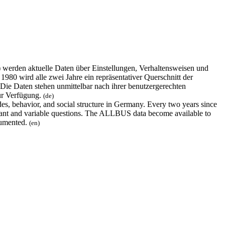
erden aktuelle Daten über Einstellungen, Verhaltensweisen und
980 wird alle zwei Jahre ein repräsentativer Querschnitt der
 Die Daten stehen unmittelbar nach ihrer benutzergerechten
ur Verfügung.
(de)
s, behavior, and social structure in Germany. Every two years since
nstant and variable questions. The ALLBUS data become available to
ocumented.
(en)