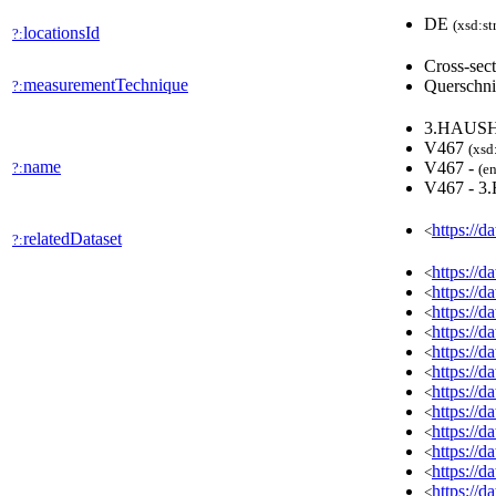
DE
(xsd:st
locationsId
?:
Cross-sec
measurementTechnique
Querschni
?:
3.HAUS
V467
(xsd
name
V467 -
?:
(en
V467 - 
https://d
<
relatedDataset
?:
https://
<
https://
<
https://
<
https://
<
https://
<
https://
<
https://
<
https://
<
https://
<
https://
<
https://
<
https://
<