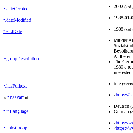
2002
(xsd:
dateCreated
?:
1988-01-
dateModified
?:
1988
(xsd:
endDate
?:
Mit der A
Sozialstru
Bevölkerun
Aufbereit
groupDescription
?:
The Germa
1980 a rep
interested
true
(xsd:b
hasFulltext
?:
https://d
<
hasPart
is
?:
of
Deutsch
(
inLanguage
German
?:
(
https://w
<
linksGroup
https://
?:
<