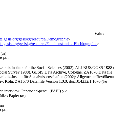
Value
ata.gesis.org/gesiskg/resource/Demographie
>
ata.gesis.org/gesiskg/resource/Familienstand_._Ehebiographie
>
l
(en)
um
(de)
eibniz Institute for the Social Sciences (2002): ALLBUS/GGSS 1988
ocial Survey 1988). GESIS Data Archive, Cologne. ZA1670 Data file 
eibniz-Institut für Sozialwissenschaften (2002): Allgemeine Bevölk
iv, Köln. ZA1670 Datenfile Version 1.0.0, doi:10.4232/1.1670
(de)
ace interview: Paper-and-pencil (PAPI)
(en)
üller: Papier
(de)
en)
h
(de)