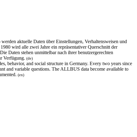
erden aktuelle Daten über Einstellungen, Verhaltensweisen und
980 wird alle zwei Jahre ein repräsentativer Querschnitt der
 Die Daten stehen unmittelbar nach ihrer benutzergerechten
ur Verfügung.
(de)
s, behavior, and social structure in Germany. Every two years since
nstant and variable questions. The ALLBUS data become available to
ocumented.
(en)