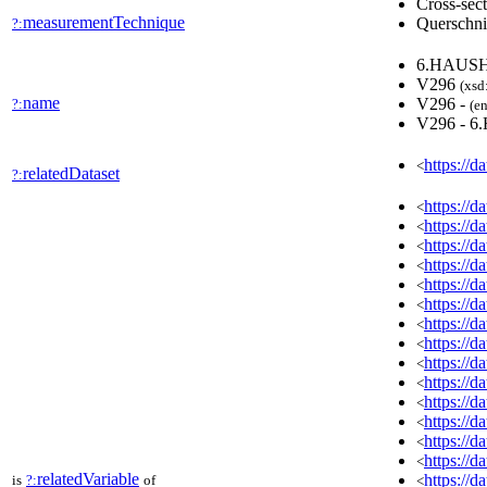
Cross-sec
measurementTechnique
Querschni
?:
6.HAUS
V296
(xsd
name
V296 -
?:
(en
V296 - 
https://d
<
relatedDataset
?:
https://
<
https://
<
https://
<
https://
<
https://
<
https://
<
https://
<
https://
<
https://
<
https://
<
https://
<
https://
<
https://
<
https://
<
relatedVariable
https://
is
?:
of
<