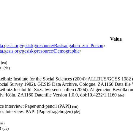
Value
ata.gesis.org/gesiskg/resource/Basisangaben_zur_Person
>
ata.gesis.org/gesiskg/resource/Demographie
>
l
(en)
um
(de)
eibniz Institute for the Social Sciences (2004): ALLBUS/GGSS 1982
ocial Survey 1982). GESIS Data Archive, Cologne. ZA1160 Data file V
eibniz-Institut für Sozialwissenschaften (2004): Allgemeine Bevölk
iv, Köln. ZA1160 Datenfile Version 1.0.0, doi:10.4232/1.1160
(de)
ace interview: Paper-and-pencil (PAPI)
(en)
hes Interview: PAPI (Papierfragebogen)
(de)
en)
h
(de)