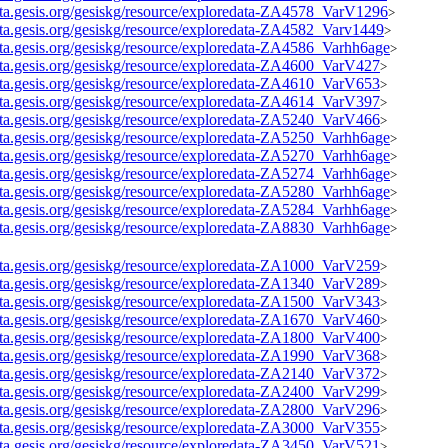
data.gesis.org/gesiskg/resource/exploredata-ZA4578_VarV1296
>
data.gesis.org/gesiskg/resource/exploredata-ZA4582_Varv1449
>
data.gesis.org/gesiskg/resource/exploredata-ZA4586_Varhh6age
>
data.gesis.org/gesiskg/resource/exploredata-ZA4600_VarV427
>
data.gesis.org/gesiskg/resource/exploredata-ZA4610_VarV653
>
data.gesis.org/gesiskg/resource/exploredata-ZA4614_VarV397
>
data.gesis.org/gesiskg/resource/exploredata-ZA5240_VarV466
>
data.gesis.org/gesiskg/resource/exploredata-ZA5250_Varhh6age
>
data.gesis.org/gesiskg/resource/exploredata-ZA5270_Varhh6age
>
data.gesis.org/gesiskg/resource/exploredata-ZA5274_Varhh6age
>
data.gesis.org/gesiskg/resource/exploredata-ZA5280_Varhh6age
>
data.gesis.org/gesiskg/resource/exploredata-ZA5284_Varhh6age
>
data.gesis.org/gesiskg/resource/exploredata-ZA8830_Varhh6age
>
data.gesis.org/gesiskg/resource/exploredata-ZA1000_VarV259
>
data.gesis.org/gesiskg/resource/exploredata-ZA1340_VarV289
>
data.gesis.org/gesiskg/resource/exploredata-ZA1500_VarV343
>
data.gesis.org/gesiskg/resource/exploredata-ZA1670_VarV460
>
data.gesis.org/gesiskg/resource/exploredata-ZA1800_VarV400
>
data.gesis.org/gesiskg/resource/exploredata-ZA1990_VarV368
>
data.gesis.org/gesiskg/resource/exploredata-ZA2140_VarV372
>
data.gesis.org/gesiskg/resource/exploredata-ZA2400_VarV299
>
data.gesis.org/gesiskg/resource/exploredata-ZA2800_VarV296
>
data.gesis.org/gesiskg/resource/exploredata-ZA3000_VarV355
>
data.gesis.org/gesiskg/resource/exploredata-ZA3450_VarV521
>