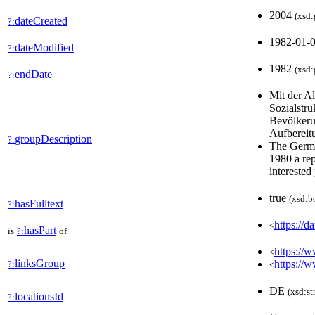
2004
(xsd:
dateCreated
?:
1982-01-
dateModified
?:
1982
(xsd:
endDate
?:
Mit der A
Sozialstru
Bevölkerun
Aufbereit
groupDescription
?:
The Germa
1980 a rep
interested
true
(xsd:b
hasFulltext
?:
https://d
<
hasPart
is
?:
of
https://w
<
linksGroup
https://
?:
<
DE
(xsd:st
locationsId
?: