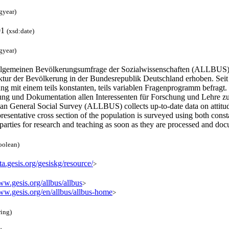
gyear)
01
(xsd:date)
gyear)
llgemeinen Bevölkerungsumfrage der Sozialwissenschaften (ALLBUS) w
ktur der Bevölkerung in der Bundesrepublik Deutschland erhoben. Seit 1
g mit einem teils konstanten, teils variablen Fragenprogramm befragt.
ung und Dokumentation allen Interessenten für Forschung und Lehre z
n General Social Survey (ALLBUS) collects up-to-date data on attitude
resentative cross section of the population is surveyed using both co
 parties for research and teaching as soon as they are processed and d
oolean)
ata.gesis.org/gesiskg/resource/
>
ww.gesis.org/allbus/allbus
>
www.gesis.org/en/allbus/allbus-home
>
ring)