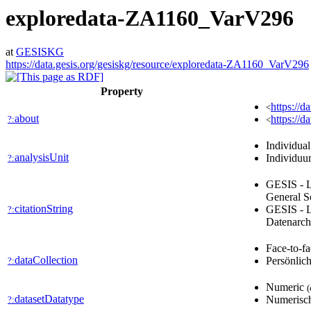
exploredata-ZA1160_VarV296
at
GESISKG
https://data.gesis.org/gesiskg/resource/exploredata-ZA1160_VarV296
Property
https://d
<
about
https://d
?:
<
Individua
analysisUnit
Individu
?:
GESIS - L
General S
citationString
GESIS - L
?:
Datenarch
Face-to-f
dataCollection
Persönlic
?:
Numeric
(
datasetDatatype
Numerisc
?: