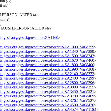
tion
(en)
tt
(de)
H.PERSON: ALTER
(de)
:string)
)
6.HAUSH.PERSON: ALTER
(de)
ata.gesis.org/gesiskg/resource/ZA1160
>
data.gesis.org/gesiskg/resource/exploredata-ZA1000_VarV259
>
data.gesis.org/gesiskg/resource/exploredata-ZA1340_VarV289
>
data.gesis.org/gesiskg/resource/exploredata-ZA1500_VarV343
>
data.gesis.org/gesiskg/resource/exploredata-ZA1670_VarV460
>
data.gesis.org/gesiskg/resource/exploredata-ZA1800_VarV400
>
data.gesis.org/gesiskg/resource/exploredata-ZA1990_VarV368
>
data.gesis.org/gesiskg/resource/exploredata-ZA2140_VarV372
>
data.gesis.org/gesiskg/resource/exploredata-ZA2400_VarV299
>
data.gesis.org/gesiskg/resource/exploredata-ZA2800_VarV296
>
data.gesis.org/gesiskg/resource/exploredata-ZA3000_VarV355
>
data.gesis.org/gesiskg/resource/exploredata-ZA3450_VarV521
>
data.gesis.org/gesiskg/resource/exploredata-ZA3700_VarV409
>
data.gesis.org/gesiskg/resource/exploredata-ZA3762_VarV527
>
data.gesis.org/gesiskg/resource/exploredata-ZA4500_VarV420
>
data.gesis.org/gesiskg/resource/exploredata-ZA4574_VarV1163
>