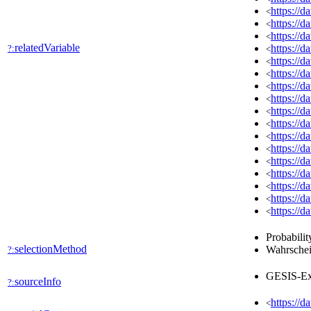
https://
<
https://
<
https://
<
relatedVariable
https://
?:
<
https://
<
https://
<
https://
<
https://
<
https://
<
https://
<
https://
<
https://
<
https://
<
https://
<
https://
<
https://
<
https://
<
Probabilit
selectionMethod
Wahrschei
?:
GESIS-Ex
sourceInfo
?:
https://d
<